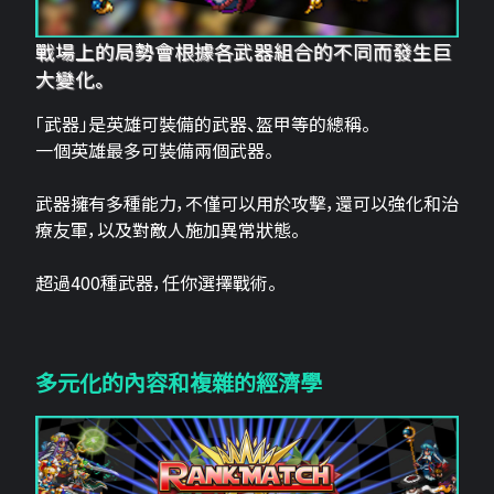
戰場上的局勢會根據各武器組合的不同而發生巨
大變化。
「武器」是英雄可裝備的武器、盔甲等的總稱。
一個英雄最多可裝備兩個武器。
武器擁有多種能力，不僅可以用於攻擊，還可以強化和治
療友軍，以及對敵人施加異常狀態。
超過400種武器，任你選擇戰術。
多元化的內容和複雜的經濟學