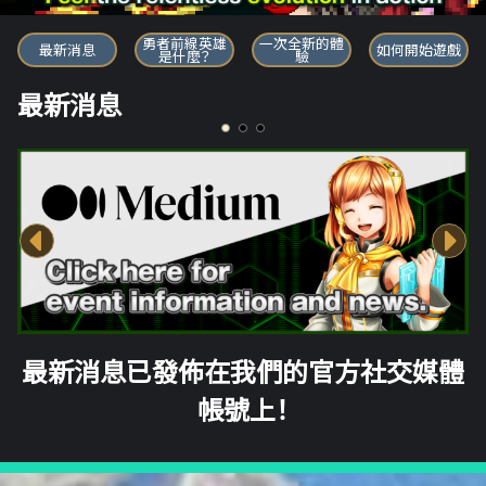
勇者前線英雄
勇者前線英雄
一次全新的體
最新消息
如何開始遊戲
是什麼？
驗
最新消息
最新消息已發佈在我們的官方社交媒體
帳號上！