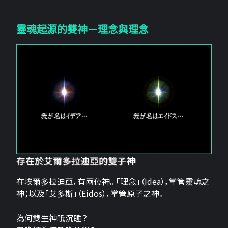
靈魂起源的雙神－理念與理念
存在於艾爾多拉迪亞的雙子神
在埃爾多拉迪亞，有兩位神。 「理念」（Idea），掌管靈魂之
神；以及「艾多斯」（Eidos），掌管原子之神。
為何雙生神祇沉睡？