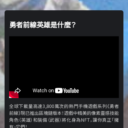
勇者前線英雄是什麼？
全球下載量高達3,800萬次的熱門手機遊戲系列《勇者
前線》現已推出區塊鏈版本！遊戲中精美的像素靈感技能
角色（英雄）和裝備（武器）將化身為NFT，讓你真正「擁​​
有」它們！