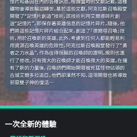
憶片和基因在內的各種訊息。根據當時的文獻記載，這種
礦物會導致輪迴轉世。基於這些文獻，阿克拉斯召喚殿堂
開發了“記憶片創造”技術，該技術利用艾爾德碎片創
造“記憶片”，即保存著英雄信息的記憶片碎片。隨後，他
們將這些記憶片碎片組合起來，創造了「德爾塔召喚」技
術，用於召喚新的英雄。此外，考慮到任何人都能輕易利
用資源召喚英雄的危險性，阿克拉斯召喚殿堂發行了“勇
者之力水晶”，作為值得信賴的召喚師的證明。規則也進
行了修改，只有強大的召喚師才能召喚強大的英雄。在擁
有了新的力量後，召喚師們開始開發被兇猛怪物佔領的
古城艾爾多拉迪亞。他們卻渾然不知，這項開發也將導致
邪惡雙子神的復活…
一次全新的體驗