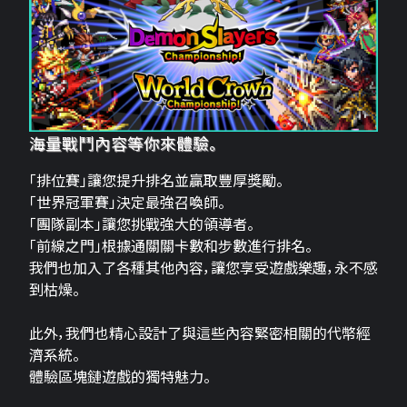
海量戰鬥內容等你來體驗。
「排位賽」讓您提升排名並贏取豐厚獎勵。
「世界冠軍賽」決定最強召喚師。
「團隊副本」讓您挑戰強大的領導者。
「前線之門」根據通關關卡數和步數進行排名。
我們也加入了各種其他內容，讓您享受遊戲樂趣，永不感
到枯燥。
此外，我們也精心設計了與這些內容緊密相關的代幣經
濟系統。
體驗區塊鏈遊戲的獨特魅力。