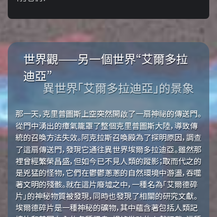
世界觀——另一個世界“艾爾多拉
迪亞”
異世界「艾爾多拉迪亞」的景象
那一天，克里普圖斯上空突然開啟了一扇神祕的傳送門。
從門中湧出的瘴氣籠罩了整個克里普圖斯大陸，導致傳
統的召喚方法失效。阿克拉斯召喚殿為了探明原因，調查
了這扇傳送門，發現它通往異世界埃爾多拉迪亞。雖然那
裡曾經繁榮昌盛，但如今已不見人類的蹤影；取而代之的
是兇猛的怪物，它們在鬱鬱蔥蔥的自然環境中游盪，吞噬
著文明的殘骸。就在這片廢墟之中，一種名為「艾爾德碎
片」的神秘物質被發現，同時也發現了相關的研究文獻。
埃爾德碎片是一種神秘的礦物，其中蘊含著包括人類記