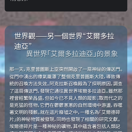
世界觀——另一個世界“艾爾多拉
迪亞”
異世界「艾爾多拉迪亞」的景象
那一天，克里普圖斯上空突然開啟了一扇神祕的傳送門。
從門中湧出的瘴氣籠罩了整個克里普圖斯大陸，導致傳
統的召喚方法失效。阿克拉斯召喚殿為了探明原因，調查
了這扇傳送門，發現它通往異世界埃爾多拉迪亞。雖然那
裡曾經繁榮昌盛，但如今已不見人類的蹤影；取而代之的
是兇猛的怪物，它們在鬱鬱蔥蔥的自然環境中游盪，吞噬
著文明的殘骸。就在這片廢墟之中，一種名為「艾爾德碎
片」的神秘物質被發現，同時也發現了相關的研究文獻。
埃爾德碎片是一種神秘的礦物，其中蘊含著包括人類記