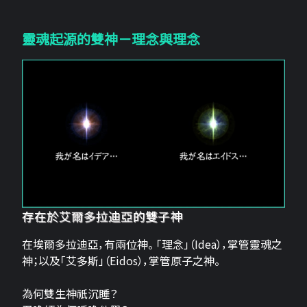
靈魂起源的雙神－理念與理念
存在於艾爾多拉迪亞的雙子神
在埃爾多拉迪亞，有兩位神。 「理念」（Idea），掌管靈魂之
神；以及「艾多斯」（Eidos），掌管原子之神。
為何雙生神祇沉睡？