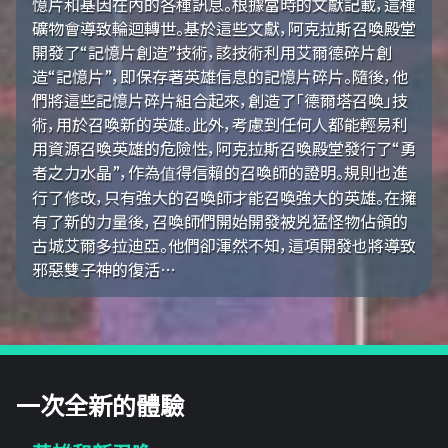
憶片和基因在內的各種訊息。根據當時的文獻記載，這種
礦物會導致輪迴轉世。基於這些文獻，阿克拉斯召喚殿堂
開發了“記憶片創造”技術，該技術利用艾爾德碎片創
造“記憶片”，即保存著英雄信息的記憶片碎片。隨後，他
們將這些記憶片碎片組合起來，創造了「德爾塔召喚」技
術，用於召喚新的英雄。此外，考慮到任何人都能輕易利
用資源召喚英雄的危險性，阿克拉斯召喚殿堂發行了“勇
者之力水晶”，作為值得信賴的召喚師的證明。規則也進
行了修改，只有強大的召喚師才能召喚強大的英雄。在擁
有了新的力量後，召喚師們開始開發被兇猛怪物佔領的
古城艾爾多拉迪亞。他們卻渾然不知，這項開發也將導致
邪惡雙子神的復活…
一次全新的體驗