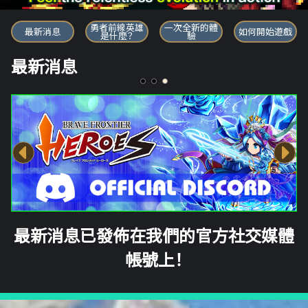
勇者前線英雄
勇者前線英雄
一次全新的體
最新消息
如何開始遊戲
是什麼？
驗
最新消息
最新消息已發佈在我們的官方社交媒體
帳號上！