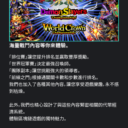
海量戰鬥內容等你來體驗。
「排位賽」讓您提升排名並贏取豐厚獎勵。
「世界冠軍賽」決定最強召喚師。
「團隊副本」讓您挑戰強大的領導者。
「前線之門」根據通關關卡數和步數進行排名。
我們也加入了各種其他內容，讓您享受遊戲樂趣，永不感
到枯燥。
此外，我們也精心設計了與這些內容緊密相關的代幣經
濟系統。
體驗區塊鏈遊戲的獨特魅力。