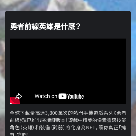
勇者前線英雄是什麼？
全球下載量高達3,800萬次的熱門手機遊戲系列《勇者
前線》現已推出區塊鏈版本！遊戲中精美的像素靈感技能
角色（英雄）和裝備（武器）將化身為NFT，讓你真正「擁​​
有」它們！