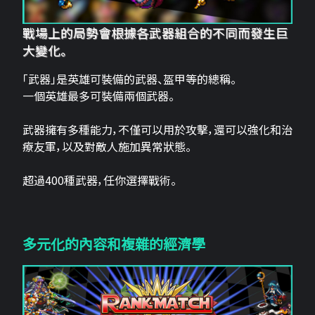
戰場上的局勢會根據各武器組合的不同而發生巨
大變化。
「武器」是英雄可裝備的武器、盔甲等的總稱。
一個英雄最多可裝備兩個武器。
武器擁有多種能力，不僅可以用於攻擊，還可以強化和治
療友軍，以及對敵人施加異常狀態。
超過400種武器，任你選擇戰術。
多元化的內容和複雜的經濟學