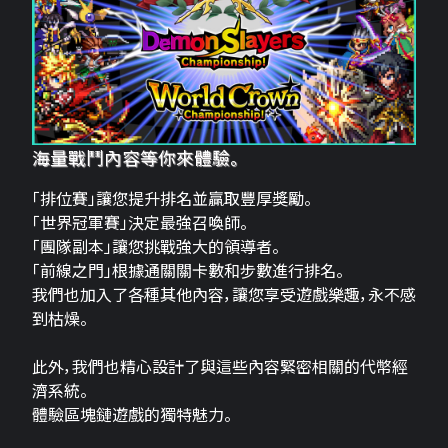
海量戰鬥內容等你來體驗。
「排位賽」讓您提升排名並贏取豐厚獎勵。
「世界冠軍賽」決定最強召喚師。
「團隊副本」讓您挑戰強大的領導者。
「前線之門」根據通關關卡數和步數進行排名。
我們也加入了各種其他內容，讓您享受遊戲樂趣，永不感
到枯燥。
此外，我們也精心設計了與這些內容緊密相關的代幣經
濟系統。
體驗區塊鏈遊戲的獨特魅力。