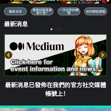
勇者前線英雄
勇者前線英雄
一次全新的體
最新消息
如何開始遊戲
是什麼？
驗
最新消息
最新消息已發佈在我們的官方社交媒體
帳號上！