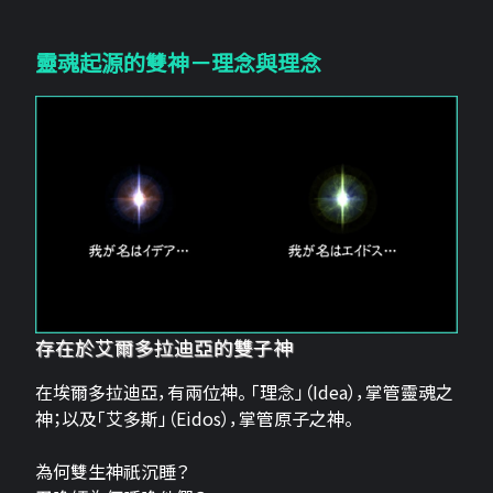
靈魂起源的雙神－理念與理念
存在於艾爾多拉迪亞的雙子神
在埃爾多拉迪亞，有兩位神。 「理念」（Idea），掌管靈魂之
神；以及「艾多斯」（Eidos），掌管原子之神。
為何雙生神祇沉睡？