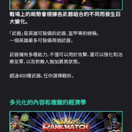
戰場上的局勢會根據各武器組合的不同而發生巨
大變化。
「武器」是英雄可裝備的武器、盔甲等的總稱。
一個英雄最多可裝備兩個武器。
武器擁有多種能力，不僅可以用於攻擊，還可以強化和治
療友軍，以及對敵人施加異常狀態。
超過400種武器，任你選擇戰術。
多元化的內容和複雜的經濟學