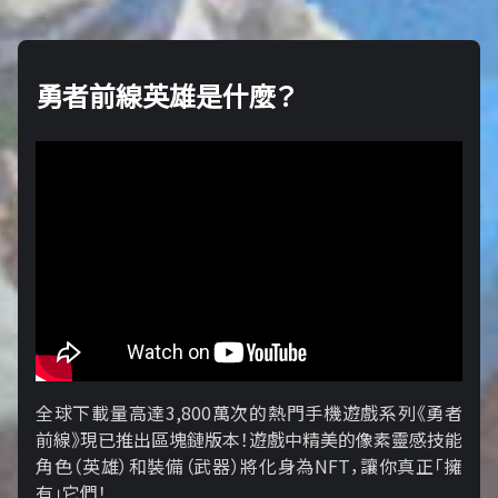
勇者前線英雄是什麼？
全球下載量高達3,800萬次的熱門手機遊戲系列《勇者
前線》現已推出區塊鏈版本！遊戲中精美的像素靈感技能
角色（英雄）和裝備（武器）將化身為NFT，讓你真正「擁​​
有」它們！