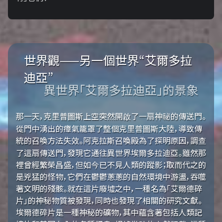
世界觀——另一個世界“艾爾多拉
迪亞”
異世界「艾爾多拉迪亞」的景象
那一天，克里普圖斯上空突然開啟了一扇神祕的傳送門。
從門中湧出的瘴氣籠罩了整個克里普圖斯大陸，導致傳
統的召喚方法失效。阿克拉斯召喚殿為了探明原因，調查
了這扇傳送門，發現它通往異世界埃爾多拉迪亞。雖然那
裡曾經繁榮昌盛，但如今已不見人類的蹤影；取而代之的
是兇猛的怪物，它們在鬱鬱蔥蔥的自然環境中游盪，吞噬
著文明的殘骸。就在這片廢墟之中，一種名為「艾爾德碎
片」的神秘物質被發現，同時也發現了相關的研究文獻。
埃爾德碎片是一種神秘的礦物，其中蘊含著包括人類記