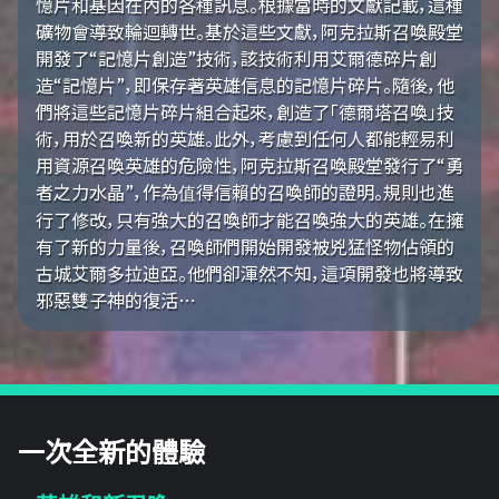
憶片和基因在內的各種訊息。根據當時的文獻記載，這種
礦物會導致輪迴轉世。基於這些文獻，阿克拉斯召喚殿堂
開發了“記憶片創造”技術，該技術利用艾爾德碎片創
造“記憶片”，即保存著英雄信息的記憶片碎片。隨後，他
們將這些記憶片碎片組合起來，創造了「德爾塔召喚」技
術，用於召喚新的英雄。此外，考慮到任何人都能輕易利
用資源召喚英雄的危險性，阿克拉斯召喚殿堂發行了“勇
者之力水晶”，作為值得信賴的召喚師的證明。規則也進
行了修改，只有強大的召喚師才能召喚強大的英雄。在擁
有了新的力量後，召喚師們開始開發被兇猛怪物佔領的
古城艾爾多拉迪亞。他們卻渾然不知，這項開發也將導致
邪惡雙子神的復活…
一次全新的體驗