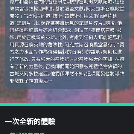
憶片和基因在內的各種訊息。根據當時的文獻記載，這種
礦物會導致輪迴轉世。基於這些文獻，阿克拉斯召喚殿堂
開發了“記憶片創造”技術，該技術利用艾爾德碎片創
造“記憶片”，即保存著英雄信息的記憶片碎片。隨後，他
們將這些記憶片碎片組合起來，創造了「德爾塔召喚」技
術，用於召喚新的英雄。此外，考慮到任何人都能輕易利
用資源召喚英雄的危險性，阿克拉斯召喚殿堂發行了“勇
者之力水晶”，作為值得信賴的召喚師的證明。規則也進
行了修改，只有強大的召喚師才能召喚強大的英雄。在擁
有了新的力量後，召喚師們開始開發被兇猛怪物佔領的
古城艾爾多拉迪亞。他們卻渾然不知，這項開發也將導致
邪惡雙子神的復活…
一次全新的體驗