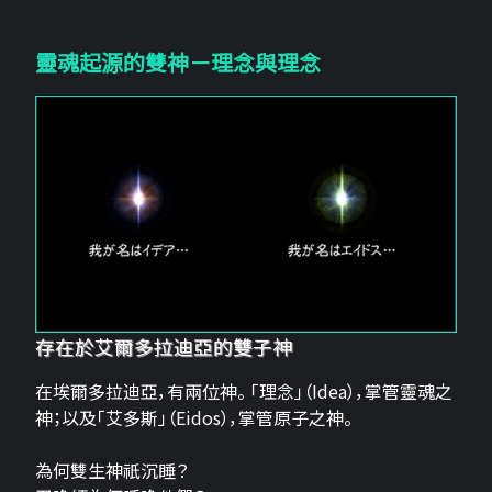
靈魂起源的雙神－理念與理念
存在於艾爾多拉迪亞的雙子神
在埃爾多拉迪亞，有兩位神。 「理念」（Idea），掌管靈魂之
神；以及「艾多斯」（Eidos），掌管原子之神。
為何雙生神祇沉睡？