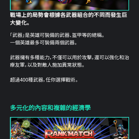
戰場上的局勢會根據各武器組合的不同而發生巨
大變化。
「武器」是英雄可裝備的武器、盔甲等的總稱。
一個英雄最多可裝備兩個武器。
武器擁有多種能力，不僅可以用於攻擊，還可以強化和治
療友軍，以及對敵人施加異常狀態。
超過400種武器，任你選擇戰術。
多元化的內容和複雜的經濟學