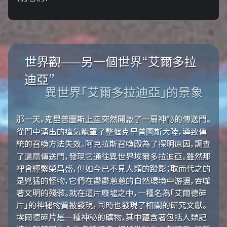
世界觀——另一個世界“艾爾多拉
迪亞”
異世界「艾爾多拉迪亞」的景象
那一天，克里普圖斯上空突然開啟了一扇神祕的傳送門。
從門中湧出的瘴氣籠罩了整個克里普圖斯大陸，導致傳
統的召喚方法失效。阿克拉斯召喚殿為了探明原因，調查
了這扇傳送門，發現它通往異世界埃爾多拉迪亞。雖然那
裡曾經繁榮昌盛，但如今已不見人類的蹤影；取而代之的
是兇猛的怪物，它們在鬱鬱蔥蔥的自然環境中游盪，吞噬
著文明的殘骸。就在這片廢墟之中，一種名為「艾爾德碎
片」的神秘物質被發現，同時也發現了相關的研究文獻。
埃爾德碎片是一種神秘的礦物，其中蘊含著包括人類記