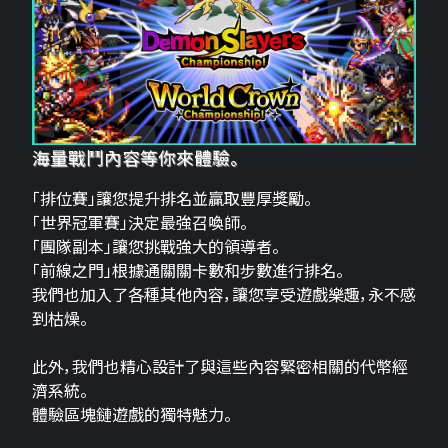
海量戰鬥內容等你來體驗。
「排位賽」讓您提升排名並贏取豐厚獎勵。
「世界冠軍賽」決定最強召喚師。
「團隊副本」讓您挑戰強大的領導者。
「前線之門」根據通關關卡數和步數進行排名。
我們也加入了各種其他內容，讓您享受遊戲樂趣，永不感
到枯燥。
此外，我們也精心設計了與這些內容緊密相關的代幣經
濟系統。
體驗區塊鏈遊戲的獨特魅力。