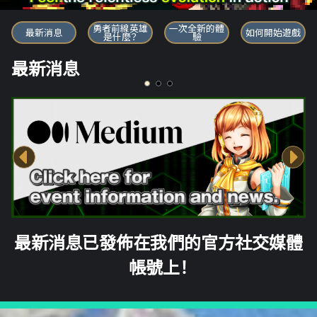
勇者前線英雄
勇者前線英雄
一次全新的體
最新消息
如何開始遊戲
是什麼？
驗
最新消息
最新消息已發佈在我們的官方社交媒體
帳號上！