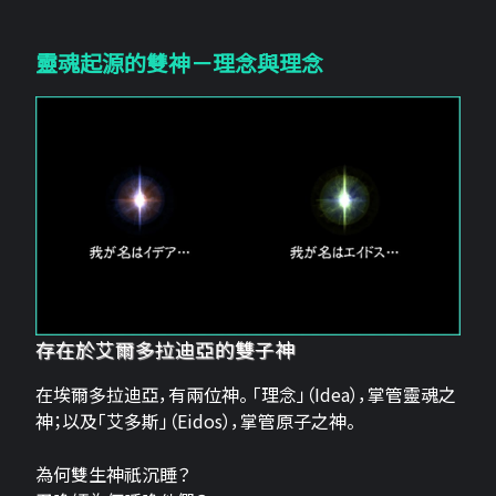
靈魂起源的雙神－理念與理念
存在於艾爾多拉迪亞的雙子神
在埃爾多拉迪亞，有兩位神。 「理念」（Idea），掌管靈魂之
神；以及「艾多斯」（Eidos），掌管原子之神。
為何雙生神祇沉睡？