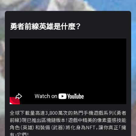
勇者前線英雄是什麼？
全球下載量高達3,800萬次的熱門手機遊戲系列《勇者
前線》現已推出區塊鏈版本！遊戲中精美的像素靈感技能
角色（英雄）和裝備（武器）將化身為NFT，讓你真正「擁​​
有」它們！