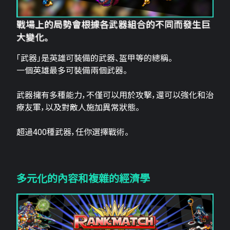
戰場上的局勢會根據各武器組合的不同而發生巨
大變化。
「武器」是英雄可裝備的武器、盔甲等的總稱。
一個英雄最多可裝備兩個武器。
武器擁有多種能力，不僅可以用於攻擊，還可以強化和治
療友軍，以及對敵人施加異常狀態。
超過400種武器，任你選擇戰術。
多元化的內容和複雜的經濟學