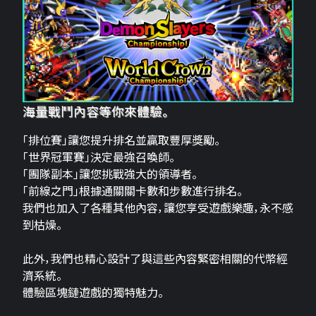
海量戰鬥內容等你來體驗。
「排位賽」讓您提升排名並贏取豐厚獎勵。
「世界冠軍賽」決定最強召喚師。
「團隊副本」讓您挑戰強大的領導者。
「前線之門」根據通關關卡數和步數進行排名。
我們也加入了各種其他內容，讓您享受遊戲樂趣，永不感
到枯燥。
此外，我們也精心設計了與這些內容緊密相關的代幣經
濟系統。
體驗區塊鏈遊戲的獨特魅力。