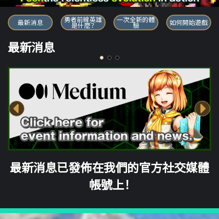
勇者前線英雄
勇者前線英雄
一次全新的體
最新消息
如何開始遊戲
是什麼？
驗
最新消息
最新消息已發佈在我們的官方社交媒體
帳號上！