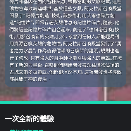
憶片和基因在內的各種訊息。根據當時的文獻記載，這種
礦物會導致輪迴轉世。基於這些文獻，阿克拉斯召喚殿堂
開發了“記憶片創造”技術，該技術利用艾爾德碎片創
造“記憶片”，即保存著英雄信息的記憶片碎片。隨後，他
們將這些記憶片碎片組合起來，創造了「德爾塔召喚」技
術，用於召喚新的英雄。此外，考慮到任何人都能輕易利
用資源召喚英雄的危險性，阿克拉斯召喚殿堂發行了“勇
者之力水晶”，作為值得信賴的召喚師的證明。規則也進
行了修改，只有強大的召喚師才能召喚強大的英雄。在擁
有了新的力量後，召喚師們開始開發被兇猛怪物佔領的
古城艾爾多拉迪亞。他們卻渾然不知，這項開發也將導致
邪惡雙子神的復活…
一次全新的體驗