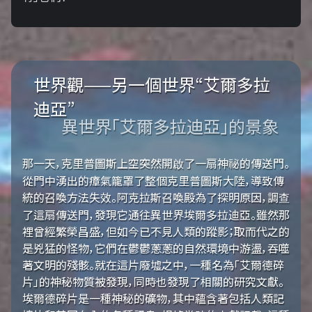
世界觀——另一個世界“艾爾多拉
迪亞”
異世界「艾爾多拉迪亞」的景象
那一天，克里普圖斯上空突然開啟了一扇神祕的傳送門。
從門中湧出的瘴氣籠罩了整個克里普圖斯大陸，導致傳
統的召喚方法失效。阿克拉斯召喚殿為了探明原因，調查
了這扇傳送門，發現它通往異世界埃爾多拉迪亞。雖然那
裡曾經繁榮昌盛，但如今已不見人類的蹤影；取而代之的
是兇猛的怪物，它們在鬱鬱蔥蔥的自然環境中游盪，吞噬
著文明的殘骸。就在這片廢墟之中，一種名為「艾爾德碎
片」的神秘物質被發現，同時也發現了相關的研究文獻。
埃爾德碎片是一種神秘的礦物，其中蘊含著包括人類記