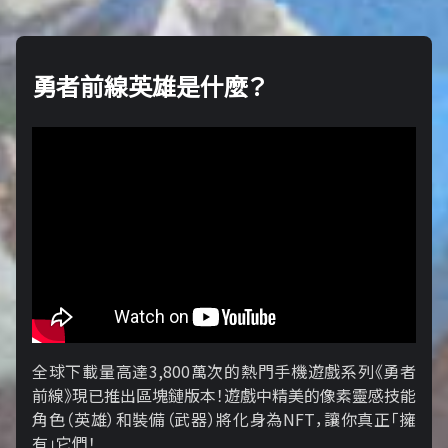
勇者前線英雄是什麼？
全球下載量高達3,800萬次的熱門手機遊戲系列《勇者
前線》現已推出區塊鏈版本！遊戲中精美的像素靈感技能
角色（英雄）和裝備（武器）將化身為NFT，讓你真正「擁​​
有」它們！