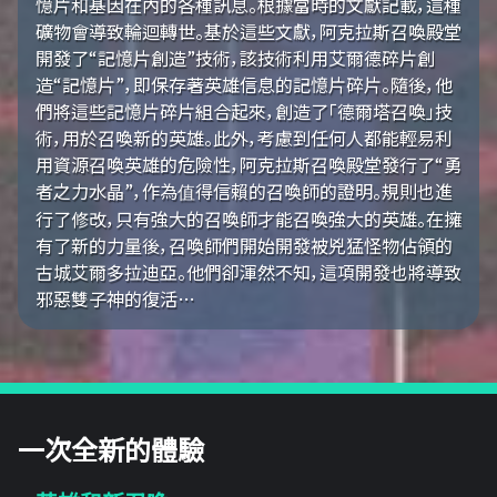
憶片和基因在內的各種訊息。根據當時的文獻記載，這種
礦物會導致輪迴轉世。基於這些文獻，阿克拉斯召喚殿堂
開發了“記憶片創造”技術，該技術利用艾爾德碎片創
造“記憶片”，即保存著英雄信息的記憶片碎片。隨後，他
們將這些記憶片碎片組合起來，創造了「德爾塔召喚」技
術，用於召喚新的英雄。此外，考慮到任何人都能輕易利
用資源召喚英雄的危險性，阿克拉斯召喚殿堂發行了“勇
者之力水晶”，作為值得信賴的召喚師的證明。規則也進
行了修改，只有強大的召喚師才能召喚強大的英雄。在擁
有了新的力量後，召喚師們開始開發被兇猛怪物佔領的
古城艾爾多拉迪亞。他們卻渾然不知，這項開發也將導致
邪惡雙子神的復活…
一次全新的體驗