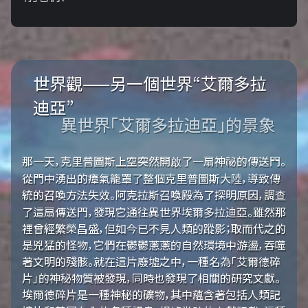
世界觀——另一個世界“艾爾多拉
迪亞”
異世界「艾爾多拉迪亞」的景象
那一天，克里普圖斯上空突然開啟了一扇神祕的傳送門。
從門中湧出的瘴氣籠罩了整個克里普圖斯大陸，導致傳
統的召喚方法失效。阿克拉斯召喚殿為了探明原因，調查
了這扇傳送門，發現它通往異世界埃爾多拉迪亞。雖然那
裡曾經繁榮昌盛，但如今已不見人類的蹤影；取而代之的
是兇猛的怪物，它們在鬱鬱蔥蔥的自然環境中游盪，吞噬
著文明的殘骸。就在這片廢墟之中，一種名為「艾爾德碎
片」的神秘物質被發現，同時也發現了相關的研究文獻。
埃爾德碎片是一種神秘的礦物，其中蘊含著包括人類記