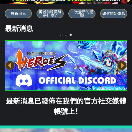
勇者前線英雄
勇者前線英雄
一次全新的體
最新消息
如何開始遊戲
是什麼？
驗
最新消息
最新消息已發佈在我們的官方社交媒體
帳號上！