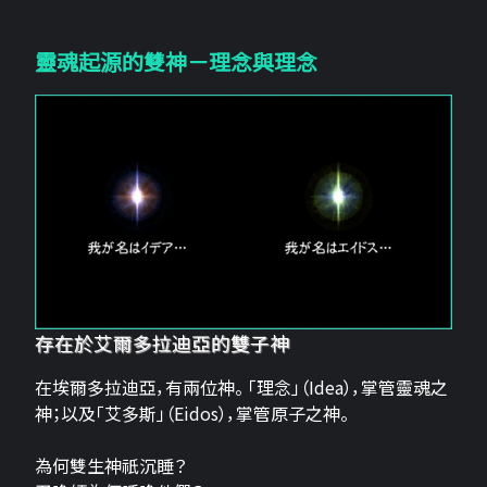
靈魂起源的雙神－理念與理念
存在於艾爾多拉迪亞的雙子神
在埃爾多拉迪亞，有兩位神。 「理念」（Idea），掌管靈魂之
神；以及「艾多斯」（Eidos），掌管原子之神。
為何雙生神祇沉睡？