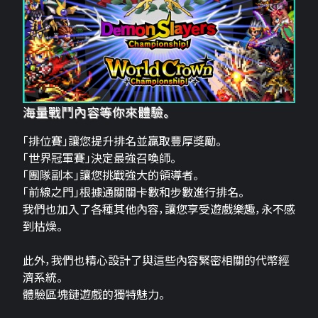
海量戰鬥內容等你來體驗。
「排位賽」讓您提升排名並贏取豐厚獎勵。
「世界冠軍賽」決定最強召喚師。
「團隊副本」讓您挑戰強大的領導者。
「前線之門」根據通關關卡數和步數進行排名。
我們也加入了各種其他內容，讓您享受遊戲樂趣，永不感
到枯燥。
此外，我們也精心設計了與這些內容緊密相關的代幣經
濟系統。
體驗區塊鏈遊戲的獨特魅力。