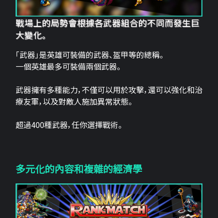
戰場上的局勢會根據各武器組合的不同而發生巨
大變化。
「武器」是英雄可裝備的武器、盔甲等的總稱。
一個英雄最多可裝備兩個武器。
武器擁有多種能力，不僅可以用於攻擊，還可以強化和治
療友軍，以及對敵人施加異常狀態。
超過400種武器，任你選擇戰術。
多元化的內容和複雜的經濟學