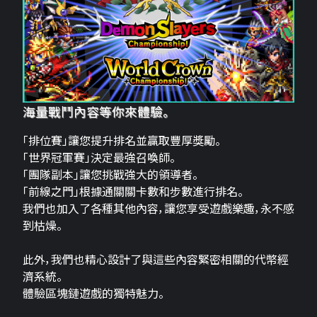
海量戰鬥內容等你來體驗。
「排位賽」讓您提升排名並贏取豐厚獎勵。
「世界冠軍賽」決定最強召喚師。
「團隊副本」讓您挑戰強大的領導者。
「前線之門」根據通關關卡數和步數進行排名。
我們也加入了各種其他內容，讓您享受遊戲樂趣，永不感
到枯燥。
此外，我們也精心設計了與這些內容緊密相關的代幣經
濟系統。
體驗區塊鏈遊戲的獨特魅力。