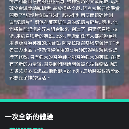
憶片和基因在內的各種訊息。根據當時的文獻記載，這種
礦物會導致輪迴轉世。基於這些文獻，阿克拉斯召喚殿堂
開發了“記憶片創造”技術，該技術利用艾爾德碎片創
造“記憶片”，即保存著英雄信息的記憶片碎片。隨後，他
們將這些記憶片碎片組合起來，創造了「德爾塔召喚」技
術，用於召喚新的英雄。此外，考慮到任何人都能輕易利
用資源召喚英雄的危險性，阿克拉斯召喚殿堂發行了“勇
者之力水晶”，作為值得信賴的召喚師的證明。規則也進
行了修改，只有強大的召喚師才能召喚強大的英雄。在擁
有了新的力量後，召喚師們開始開發被兇猛怪物佔領的
古城艾爾多拉迪亞。他們卻渾然不知，這項開發也將導致
邪惡雙子神的復活…
一次全新的體驗