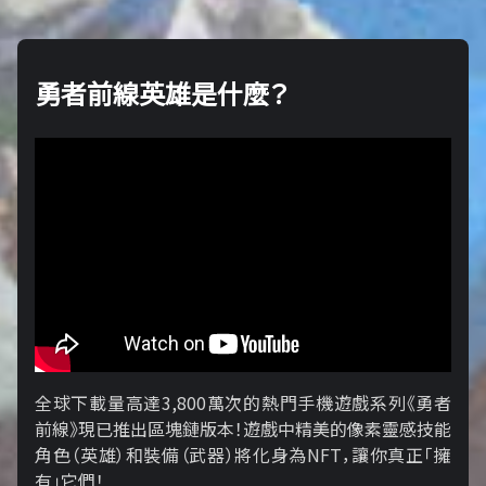
勇者前線英雄是什麼？
全球下載量高達3,800萬次的熱門手機遊戲系列《勇者
前線》現已推出區塊鏈版本！遊戲中精美的像素靈感技能
角色（英雄）和裝備（武器）將化身為NFT，讓你真正「擁​​
有」它們！