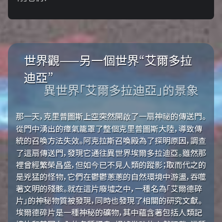
世界觀——另一個世界“艾爾多拉
迪亞”
異世界「艾爾多拉迪亞」的景象
那一天，克里普圖斯上空突然開啟了一扇神祕的傳送門。
從門中湧出的瘴氣籠罩了整個克里普圖斯大陸，導致傳
統的召喚方法失效。阿克拉斯召喚殿為了探明原因，調查
了這扇傳送門，發現它通往異世界埃爾多拉迪亞。雖然那
裡曾經繁榮昌盛，但如今已不見人類的蹤影；取而代之的
是兇猛的怪物，它們在鬱鬱蔥蔥的自然環境中游盪，吞噬
著文明的殘骸。就在這片廢墟之中，一種名為「艾爾德碎
片」的神秘物質被發現，同時也發現了相關的研究文獻。
埃爾德碎片是一種神秘的礦物，其中蘊含著包括人類記