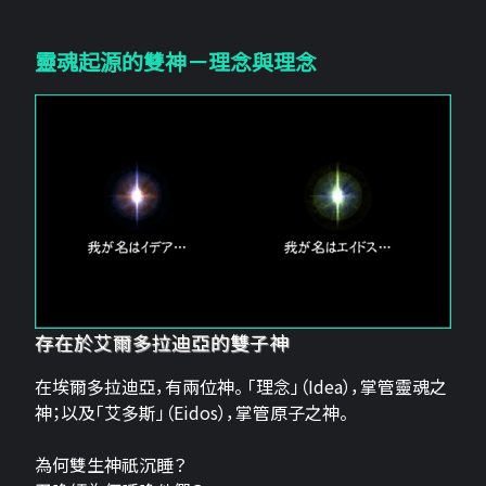
靈魂起源的雙神－理念與理念
存在於艾爾多拉迪亞的雙子神
在埃爾多拉迪亞，有兩位神。 「理念」（Idea），掌管靈魂之
神；以及「艾多斯」（Eidos），掌管原子之神。
為何雙生神祇沉睡？