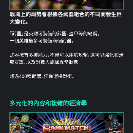
戰場上的局勢會根據各武器組合的不同而發生巨
大變化。
「武器」是英雄可裝備的武器、盔甲等的總稱。
一個英雄最多可裝備兩個武器。
武器擁有多種能力，不僅可以用於攻擊，還可以強化和治
療友軍，以及對敵人施加異常狀態。
超過400種武器，任你選擇戰術。
多元化的內容和複雜的經濟學