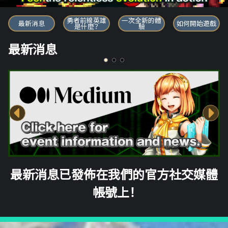
勇者前線英雄
勇者前線英雄
一次全新的體
最新消息
如何開始遊戲
是什麼？
驗
最新消息
最新消息已發佈在我們的官方社交媒體
帳號上！