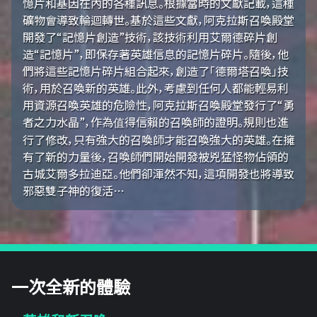
憶片和基因在內的各種訊息。根據當時的文獻記載，這種
礦物會導致輪迴轉世。基於這些文獻，阿克拉斯召喚殿堂
開發了“記憶片創造”技術，該技術利用艾爾德碎片創
造“記憶片”，即保存著英雄信息的記憶片碎片。隨後，他
們將這些記憶片碎片組合起來，創造了「德爾塔召喚」技
術，用於召喚新的英雄。此外，考慮到任何人都能輕易利
用資源召喚英雄的危險性，阿克拉斯召喚殿堂發行了“勇
者之力水晶”，作為值得信賴的召喚師的證明。規則也進
行了修改，只有強大的召喚師才能召喚強大的英雄。在擁
有了新的力量後，召喚師們開始開發被兇猛怪物佔領的
古城艾爾多拉迪亞。他們卻渾然不知，這項開發也將導致
邪惡雙子神的復活…
一次全新的體驗