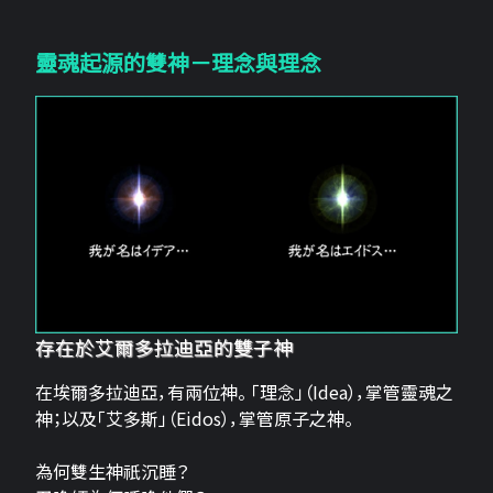
靈魂起源的雙神－理念與理念
存在於艾爾多拉迪亞的雙子神
在埃爾多拉迪亞，有兩位神。 「理念」（Idea），掌管靈魂之
神；以及「艾多斯」（Eidos），掌管原子之神。
為何雙生神祇沉睡？