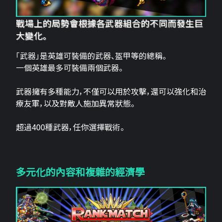
戰場上的局勢會根據各武器組合的不同而發生巨
大變化。
「武器」是英雄可裝備的武器、盔甲等的總稱。
一個英雄最多可裝備兩個武器。
武器擁有多種能力，不僅可以用於攻擊，還可以強化和治
療友軍，以及對敵人施加異常狀態。
超過400種武器，任你選擇戰術。
多元化的內容和複雜的經濟學