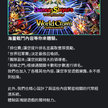
海量戰鬥內容等你來體驗。
「排位賽」讓您提升排名並贏取豐厚獎勵。
「世界冠軍賽」決定最強召喚師。
「團隊副本」讓您挑戰強大的領導者。
「前線之門」根據通關關卡數和步數進行排名。
我們也加入了各種其他內容，讓您享受遊戲樂趣，永不感
到枯燥。
此外，我們也精心設計了與這些內容緊密相關的代幣經
濟系統。
體驗區塊鏈遊戲的獨特魅力。