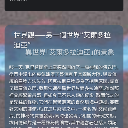
世界觀——另一個世界“艾爾多拉
迪亞”
異世界「艾爾多拉迪亞」的景象
那一天，克里普圖斯上空突然開啟了一扇神祕的傳送門。
從門中湧出的瘴氣籠罩了整個克里普圖斯大陸，導致傳
統的召喚方法失效。阿克拉斯召喚殿為了探明原因，調查
了這扇傳送門，發現它通往異世界埃爾多拉迪亞。雖然那
裡曾經繁榮昌盛，但如今已不見人類的蹤影；取而代之的
是兇猛的怪物，它們在鬱鬱蔥蔥的自然環境中游盪，吞噬
著文明的殘骸。就在這片廢墟之中，一種名為「艾爾德碎
片」的神秘物質被發現，同時也發現了相關的研究文獻。
埃爾德碎片是一種神秘的礦物，其中蘊含著包括人類記