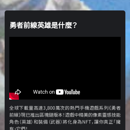
勇者前線英雄是什麼？
全球下載量高達3,800萬次的熱門手機遊戲系列《勇者
前線》現已推出區塊鏈版本！遊戲中精美的像素靈感技能
角色（英雄）和裝備（武器）將化身為NFT，讓你真正「擁​​
有」它們！