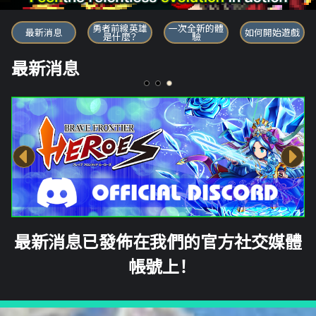
勇者前線英雄
勇者前線英雄
一次全新的體
最新消息
如何開始遊戲
是什麼？
驗
最新消息
最新消息已發佈在我們的官方社交媒體
帳號上！