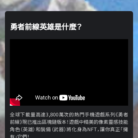
勇者前線英雄是什麼？
全球下載量高達3,800萬次的熱門手機遊戲系列《勇者
前線》現已推出區塊鏈版本！遊戲中精美的像素靈感技能
角色（英雄）和裝備（武器）將化身為NFT，讓你真正「擁​​
有」它們！