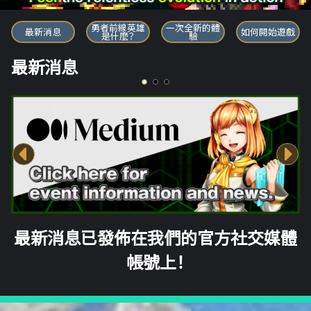
勇者前線英雄
勇者前線英雄
一次全新的體
最新消息
如何開始遊戲
是什麼？
驗
最新消息
最新消息已發佈在我們的官方社交媒體
帳號上！