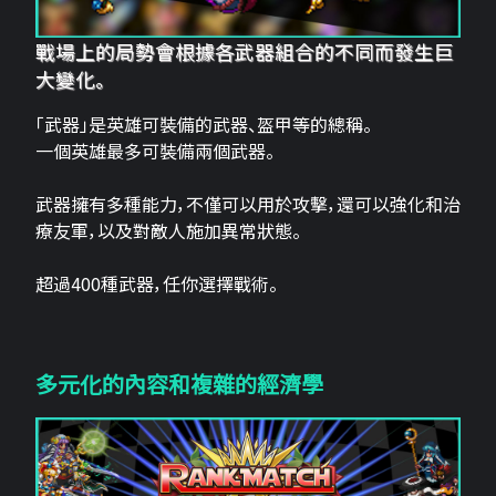
戰場上的局勢會根據各武器組合的不同而發生巨
大變化。
「武器」是英雄可裝備的武器、盔甲等的總稱。
一個英雄最多可裝備兩個武器。
武器擁有多種能力，不僅可以用於攻擊，還可以強化和治
療友軍，以及對敵人施加異常狀態。
超過400種武器，任你選擇戰術。
多元化的內容和複雜的經濟學