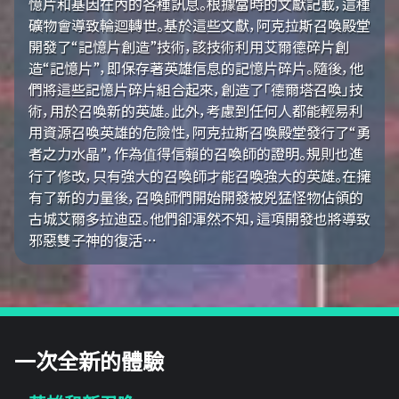
憶片和基因在內的各種訊息。根據當時的文獻記載，這種
礦物會導致輪迴轉世。基於這些文獻，阿克拉斯召喚殿堂
開發了“記憶片創造”技術，該技術利用艾爾德碎片創
造“記憶片”，即保存著英雄信息的記憶片碎片。隨後，他
們將這些記憶片碎片組合起來，創造了「德爾塔召喚」技
術，用於召喚新的英雄。此外，考慮到任何人都能輕易利
用資源召喚英雄的危險性，阿克拉斯召喚殿堂發行了“勇
者之力水晶”，作為值得信賴的召喚師的證明。規則也進
行了修改，只有強大的召喚師才能召喚強大的英雄。在擁
有了新的力量後，召喚師們開始開發被兇猛怪物佔領的
古城艾爾多拉迪亞。他們卻渾然不知，這項開發也將導致
邪惡雙子神的復活…
一次全新的體驗