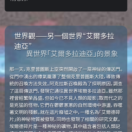
世界觀——另一個世界“艾爾多拉
迪亞”
異世界「艾爾多拉迪亞」的景象
那一天，克里普圖斯上空突然開啟了一扇神祕的傳送門。
從門中湧出的瘴氣籠罩了整個克里普圖斯大陸，導致傳
統的召喚方法失效。阿克拉斯召喚殿為了探明原因，調查
了這扇傳送門，發現它通往異世界埃爾多拉迪亞。雖然那
裡曾經繁榮昌盛，但如今已不見人類的蹤影；取而代之的
是兇猛的怪物，它們在鬱鬱蔥蔥的自然環境中游盪，吞噬
著文明的殘骸。就在這片廢墟之中，一種名為「艾爾德碎
片」的神秘物質被發現，同時也發現了相關的研究文獻。
埃爾德碎片是一種神秘的礦物，其中蘊含著包括人類記