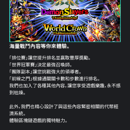
海量戰鬥內容等你來體驗。
「排位賽」讓您提升排名並贏取豐厚獎勵。
「世界冠軍賽」決定最強召喚師。
「團隊副本」讓您挑戰強大的領導者。
「前線之門」根據通關關卡數和步數進行排名。
我們也加入了各種其他內容，讓您享受遊戲樂趣，永不感
到枯燥。
此外，我們也精心設計了與這些內容緊密相關的代幣經
濟系統。
體驗區塊鏈遊戲的獨特魅力。