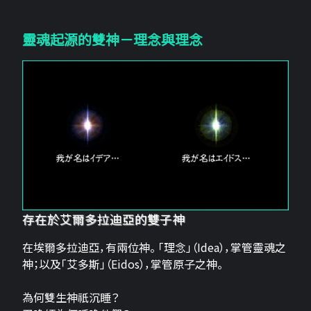
靈魂起源的雙神－理念與理念
存在於艾爾多拉迪亞的雙子神
在埃爾多拉迪亞，有兩位神。 「理念」（Idea），掌管靈魂之
神；以及「艾多斯」（Eidos），掌管原子之神。
為何雙生神祇沉睡？