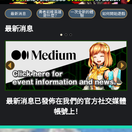
勇者前線英雄
勇者前線英雄
一次全新的體
最新消息
如何開始遊戲
是什麼？
驗
最新消息
最新消息已發佈在我們的官方社交媒體
帳號上！