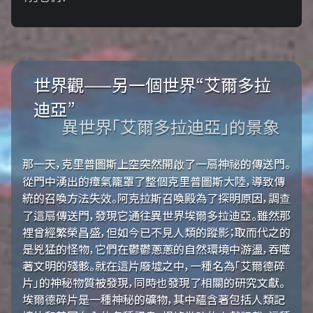
世界觀——另一個世界“艾爾多拉
迪亞”
異世界「艾爾多拉迪亞」的景象
那一天，克里普圖斯上空突然開啟了一扇神祕的傳送門。
從門中湧出的瘴氣籠罩了整個克里普圖斯大陸，導致傳
統的召喚方法失效。阿克拉斯召喚殿為了探明原因，調查
了這扇傳送門，發現它通往異世界埃爾多拉迪亞。雖然那
裡曾經繁榮昌盛，但如今已不見人類的蹤影；取而代之的
是兇猛的怪物，它們在鬱鬱蔥蔥的自然環境中游盪，吞噬
著文明的殘骸。就在這片廢墟之中，一種名為「艾爾德碎
片」的神秘物質被發現，同時也發現了相關的研究文獻。
埃爾德碎片是一種神秘的礦物，其中蘊含著包括人類記