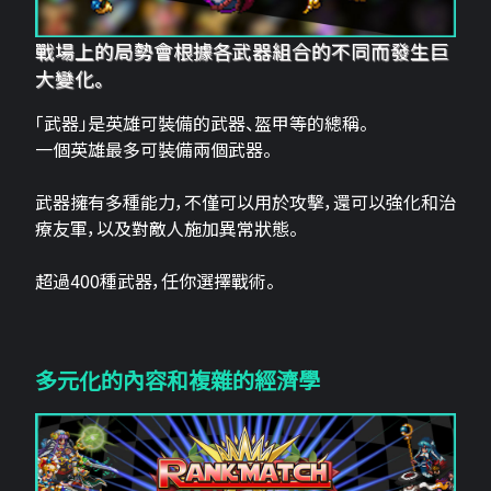
戰場上的局勢會根據各武器組合的不同而發生巨
大變化。
「武器」是英雄可裝備的武器、盔甲等的總稱。
一個英雄最多可裝備兩個武器。
武器擁有多種能力，不僅可以用於攻擊，還可以強化和治
療友軍，以及對敵人施加異常狀態。
超過400種武器，任你選擇戰術。
多元化的內容和複雜的經濟學