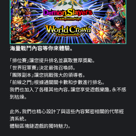
海量戰鬥內容等你來體驗。
「排位賽」讓您提升排名並贏取豐厚獎勵。
「世界冠軍賽」決定最強召喚師。
「團隊副本」讓您挑戰強大的領導者。
「前線之門」根據通關關卡數和步數進行排名。
我們也加入了各種其他內容，讓您享受遊戲樂趣，永不感
到枯燥。
此外，我們也精心設計了與這些內容緊密相關的代幣經
濟系統。
體驗區塊鏈遊戲的獨特魅力。