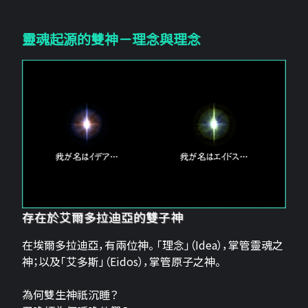
靈魂起源的雙神－理念與理念
存在於艾爾多拉迪亞的雙子神
在埃爾多拉迪亞，有兩位神。 「理念」（Idea），掌管靈魂之
神；以及「艾多斯」（Eidos），掌管原子之神。
為何雙生神祇沉睡？