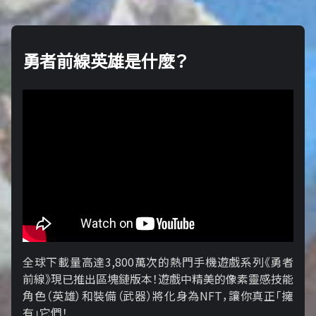
勇者前線英雄是什麼？
全球下載量高達3,800萬次的熱門手機遊戲系列《勇者
前線》現已推出區塊鏈版本！遊戲中精美的像素靈感技能
角色（英雄）和裝備（武器）將化身為NFT，讓你真正「擁​​
有」它們！