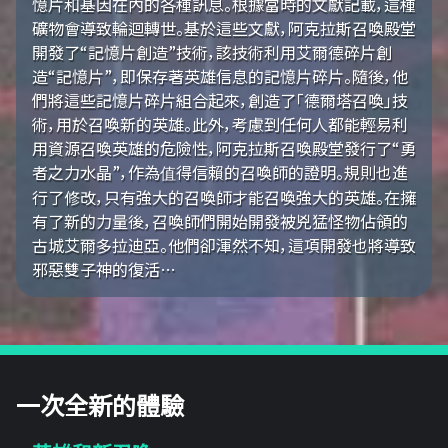
憶片和基因在內的各種訊息。根據當時的文獻記載，這種
礦物會導致輪迴轉世。基於這些文獻，阿克拉斯召喚殿堂
開發了“記憶片創造”技術，該技術利用艾爾德碎片創
造“記憶片”，即保存著英雄信息的記憶片碎片。隨後，他
們將這些記憶片碎片組合起來，創造了「德爾塔召喚」技
術，用於召喚新的英雄。此外，考慮到任何人都能輕易利
用資源召喚英雄的危險性，阿克拉斯召喚殿堂發行了“勇
者之力水晶”，作為值得信賴的召喚師的證明。規則也進
行了修改，只有強大的召喚師才能召喚強大的英雄。在擁
有了新的力量後，召喚師們開始開發被兇猛怪物佔領的
古城艾爾多拉迪亞。他們卻渾然不知，這項開發也將導致
邪惡雙子神的復活…
一次全新的體驗