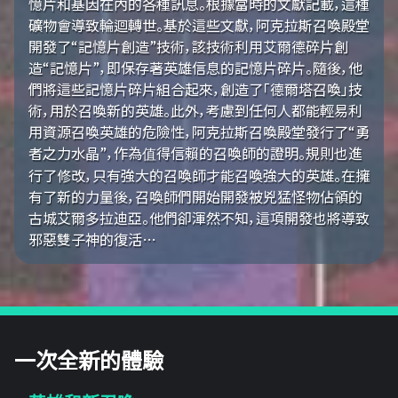
憶片和基因在內的各種訊息。根據當時的文獻記載，這種
礦物會導致輪迴轉世。基於這些文獻，阿克拉斯召喚殿堂
開發了“記憶片創造”技術，該技術利用艾爾德碎片創
造“記憶片”，即保存著英雄信息的記憶片碎片。隨後，他
們將這些記憶片碎片組合起來，創造了「德爾塔召喚」技
術，用於召喚新的英雄。此外，考慮到任何人都能輕易利
用資源召喚英雄的危險性，阿克拉斯召喚殿堂發行了“勇
者之力水晶”，作為值得信賴的召喚師的證明。規則也進
行了修改，只有強大的召喚師才能召喚強大的英雄。在擁
有了新的力量後，召喚師們開始開發被兇猛怪物佔領的
古城艾爾多拉迪亞。他們卻渾然不知，這項開發也將導致
邪惡雙子神的復活…
一次全新的體驗