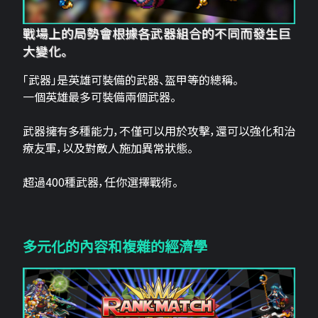
戰場上的局勢會根據各武器組合的不同而發生巨
大變化。
「武器」是英雄可裝備的武器、盔甲等的總稱。
一個英雄最多可裝備兩個武器。
武器擁有多種能力，不僅可以用於攻擊，還可以強化和治
療友軍，以及對敵人施加異常狀態。
超過400種武器，任你選擇戰術。
多元化的內容和複雜的經濟學