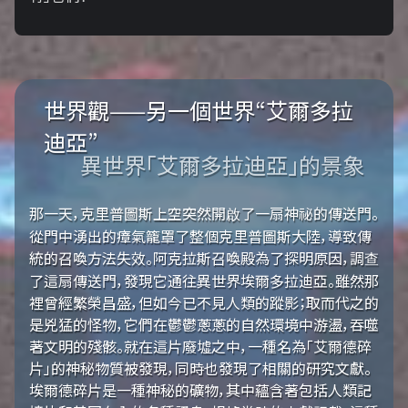
世界觀——另一個世界“艾爾多拉
迪亞”
異世界「艾爾多拉迪亞」的景象
那一天，克里普圖斯上空突然開啟了一扇神祕的傳送門。
從門中湧出的瘴氣籠罩了整個克里普圖斯大陸，導致傳
統的召喚方法失效。阿克拉斯召喚殿為了探明原因，調查
了這扇傳送門，發現它通往異世界埃爾多拉迪亞。雖然那
裡曾經繁榮昌盛，但如今已不見人類的蹤影；取而代之的
是兇猛的怪物，它們在鬱鬱蔥蔥的自然環境中游盪，吞噬
著文明的殘骸。就在這片廢墟之中，一種名為「艾爾德碎
片」的神秘物質被發現，同時也發現了相關的研究文獻。
埃爾德碎片是一種神秘的礦物，其中蘊含著包括人類記