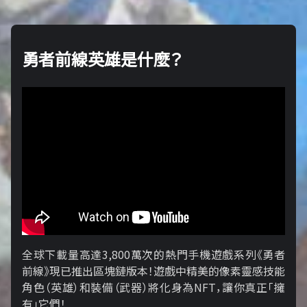
勇者前線英雄是什麼？
全球下載量高達3,800萬次的熱門手機遊戲系列《勇者
前線》現已推出區塊鏈版本！遊戲中精美的像素靈感技能
角色（英雄）和裝備（武器）將化身為NFT，讓你真正「擁​​
有」它們！