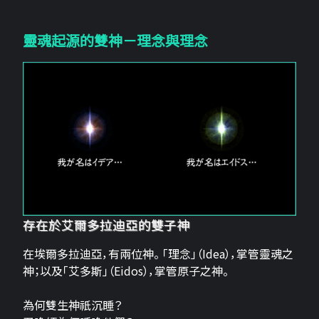
靈魂起源的雙神－理念與理念
存在於艾爾多拉迪亞的雙子神
在埃爾多拉迪亞，有兩位神。 「理念」（Idea），掌管靈魂之
神；以及「艾多斯」（Eidos），掌管原子之神。
為何雙生神祇沉睡？