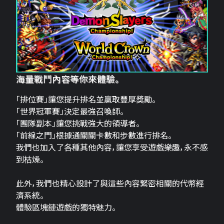
海量戰鬥內容等你來體驗。
「排位賽」讓您提升排名並贏取豐厚獎勵。
「世界冠軍賽」決定最強召喚師。
「團隊副本」讓您挑戰強大的領導者。
「前線之門」根據通關關卡數和步數進行排名。
我們也加入了各種其他內容，讓您享受遊戲樂趣，永不感
到枯燥。
此外，我們也精心設計了與這些內容緊密相關的代幣經
濟系統。
體驗區塊鏈遊戲的獨特魅力。