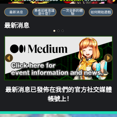
勇者前線英雄
勇者前線英雄
一次全新的體
最新消息
如何開始遊戲
是什麼？
驗
最新消息
最新消息已發佈在我們的官方社交媒體
帳號上！