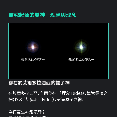
靈魂起源的雙神－理念與理念
存在於艾爾多拉迪亞的雙子神
在埃爾多拉迪亞，有兩位神。 「理念」（Idea），掌管靈魂之
神；以及「艾多斯」（Eidos），掌管原子之神。
為何雙生神祇沉睡？