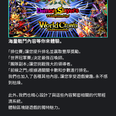
海量戰鬥內容等你來體驗。
「排位賽」讓您提升排名並贏取豐厚獎勵。
「世界冠軍賽」決定最強召喚師。
「團隊副本」讓您挑戰強大的領導者。
「前線之門」根據通關關卡數和步數進行排名。
我們也加入了各種其他內容，讓您享受遊戲樂趣，永不感
到枯燥。
此外，我們也精心設計了與這些內容緊密相關的代幣經
濟系統。
體驗區塊鏈遊戲的獨特魅力。