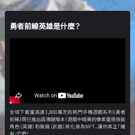
勇者前線英雄是什麼？
全球下載量高達3,800萬次的熱門手機遊戲系列《勇者
前線》現已推出區塊鏈版本！遊戲中精美的像素靈感技能
角色（英雄）和裝備（武器）將化身為NFT，讓你真正「擁​​
有」它們！