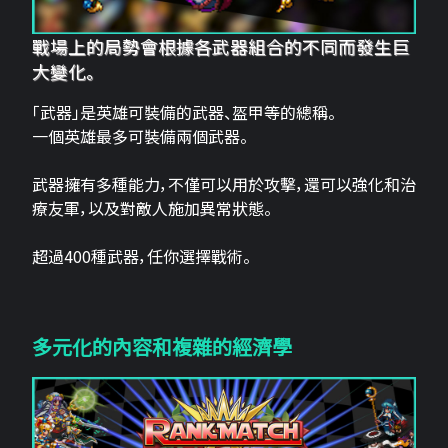
戰場上的局勢會根據各武器組合的不同而發生巨
大變化。
「武器」是英雄可裝備的武器、盔甲等的總稱。
一個英雄最多可裝備兩個武器。
武器擁有多種能力，不僅可以用於攻擊，還可以強化和治
療友軍，以及對敵人施加異常狀態。
超過400種武器，任你選擇戰術。
多元化的內容和複雜的經濟學