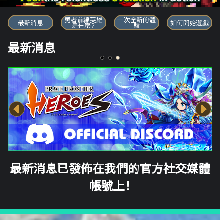
勇者前線英雄
勇者前線英雄
一次全新的體
最新消息
如何開始遊戲
是什麼？
驗
最新消息
最新消息已發佈在我們的官方社交媒體
帳號上！