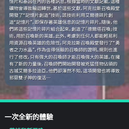
憶片和基因在內的各種訊息。根據當時的文獻記載，這種
礦物會導致輪迴轉世。基於這些文獻，阿克拉斯召喚殿堂
開發了“記憶片創造”技術，該技術利用艾爾德碎片創
造“記憶片”，即保存著英雄信息的記憶片碎片。隨後，他
們將這些記憶片碎片組合起來，創造了「德爾塔召喚」技
術，用於召喚新的英雄。此外，考慮到任何人都能輕易利
用資源召喚英雄的危險性，阿克拉斯召喚殿堂發行了“勇
者之力水晶”，作為值得信賴的召喚師的證明。規則也進
行了修改，只有強大的召喚師才能召喚強大的英雄。在擁
有了新的力量後，召喚師們開始開發被兇猛怪物佔領的
古城艾爾多拉迪亞。他們卻渾然不知，這項開發也將導致
邪惡雙子神的復活…
一次全新的體驗