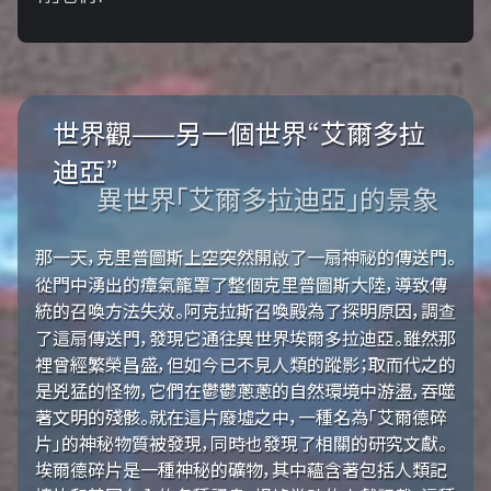
世界觀——另一個世界“艾爾多拉
迪亞”
異世界「艾爾多拉迪亞」的景象
那一天，克里普圖斯上空突然開啟了一扇神祕的傳送門。
從門中湧出的瘴氣籠罩了整個克里普圖斯大陸，導致傳
統的召喚方法失效。阿克拉斯召喚殿為了探明原因，調查
了這扇傳送門，發現它通往異世界埃爾多拉迪亞。雖然那
裡曾經繁榮昌盛，但如今已不見人類的蹤影；取而代之的
是兇猛的怪物，它們在鬱鬱蔥蔥的自然環境中游盪，吞噬
著文明的殘骸。就在這片廢墟之中，一種名為「艾爾德碎
片」的神秘物質被發現，同時也發現了相關的研究文獻。
埃爾德碎片是一種神秘的礦物，其中蘊含著包括人類記