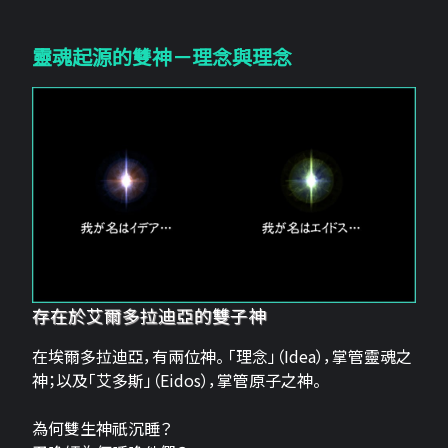
靈魂起源的雙神－理念與理念
存在於艾爾多拉迪亞的雙子神
在埃爾多拉迪亞，有兩位神。 「理念」（Idea），掌管靈魂之
神；以及「艾多斯」（Eidos），掌管原子之神。
為何雙生神祇沉睡？