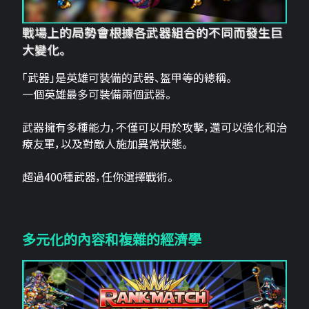
戰場上的局勢會根據各武器組合的不同而發生巨
大變化。
「武器」是英雄可裝備的武器、盔甲等的總稱。
一個英雄最多可裝備兩個武器。
武器擁有多種能力，不僅可以用於攻擊，還可以強化和治
療友軍，以及對敵人施加異常狀態。
超過400種武器，任你選擇戰術。
多元化的內容和複雜的經濟學