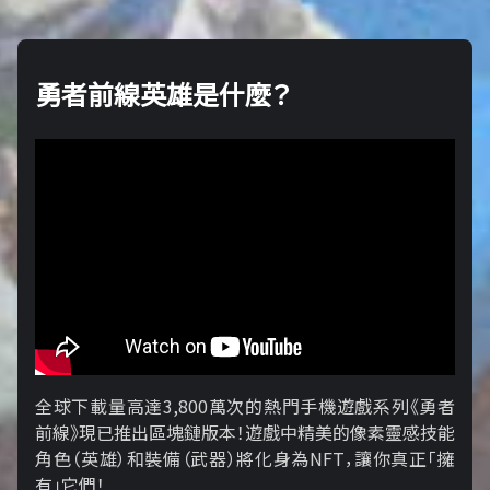
勇者前線英雄是什麼？
全球下載量高達3,800萬次的熱門手機遊戲系列《勇者
前線》現已推出區塊鏈版本！遊戲中精美的像素靈感技能
角色（英雄）和裝備（武器）將化身為NFT，讓你真正「擁​​
有」它們！