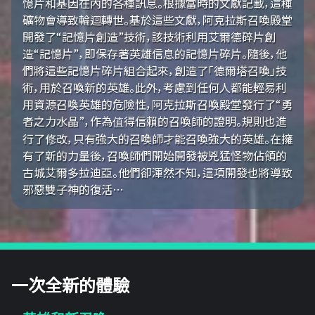
憶片和基因在內的各種訊息。根據當時的文獻記載，這種
礦物會導致輪迴轉世。基於這些文獻，阿克拉斯召喚殿堂
開發了“記憶片創造”技術，該技術利用艾爾德碎片創
造“記憶片”，即保存著英雄信息的記憶片碎片。隨後，他
們將這些記憶片碎片組合起來，創造了「德爾塔召喚」技
術，用於召喚新的英雄。此外，考慮到任何人都能輕易利
用資源召喚英雄的危險性，阿克拉斯召喚殿堂發行了“勇
者之力水晶”，作為值得信賴的召喚師的證明。規則也進
行了修改，只有強大的召喚師才能召喚強大的英雄。在擁
有了新的力量後，召喚師們開始開發被兇猛怪物佔領的
古城艾爾多拉迪亞。他們卻渾然不知，這項開發也將導致
邪惡雙子神的復活…
一次全新的體驗