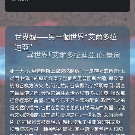
世界觀——另一個世界“艾爾多拉
迪亞”
異世界「艾爾多拉迪亞」的景象
那一天，克里普圖斯上空突然開啟了一扇神祕的傳送門。
從門中湧出的瘴氣籠罩了整個克里普圖斯大陸，導致傳
統的召喚方法失效。阿克拉斯召喚殿為了探明原因，調查
了這扇傳送門，發現它通往異世界埃爾多拉迪亞。雖然那
裡曾經繁榮昌盛，但如今已不見人類的蹤影；取而代之的
是兇猛的怪物，它們在鬱鬱蔥蔥的自然環境中游盪，吞噬
著文明的殘骸。就在這片廢墟之中，一種名為「艾爾德碎
片」的神秘物質被發現，同時也發現了相關的研究文獻。
埃爾德碎片是一種神秘的礦物，其中蘊含著包括人類記