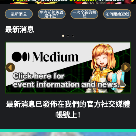
勇者前線英雄
勇者前線英雄
一次全新的體
最新消息
如何開始遊戲
是什麼？
驗
最新消息
最新消息已發佈在我們的官方社交媒體
帳號上！