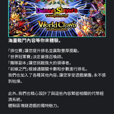
海量戰鬥內容等你來體驗。
「排位賽」讓您提升排名並贏取豐厚獎勵。
「世界冠軍賽」決定最強召喚師。
「團隊副本」讓您挑戰強大的領導者。
「前線之門」根據通關關卡數和步數進行排名。
我們也加入了各種其他內容，讓您享受遊戲樂趣，永不感
到枯燥。
此外，我們也精心設計了與這些內容緊密相關的代幣經
濟系統。
體驗區塊鏈遊戲的獨特魅力。