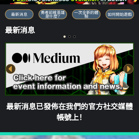
勇者前線英雄
勇者前線英雄
一次全新的體
最新消息
如何開始遊戲
是什麼？
驗
最新消息
最新消息已發佈在我們的官方社交媒體
帳號上！