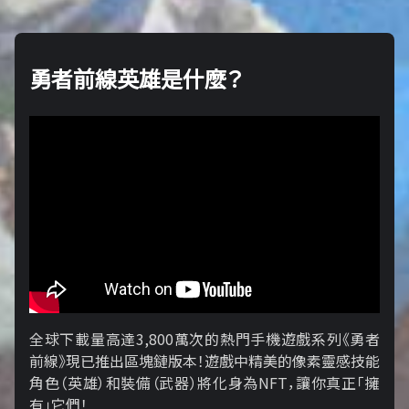
勇者前線英雄是什麼？
全球下載量高達3,800萬次的熱門手機遊戲系列《勇者
前線》現已推出區塊鏈版本！遊戲中精美的像素靈感技能
角色（英雄）和裝備（武器）將化身為NFT，讓你真正「擁​​
有」它們！