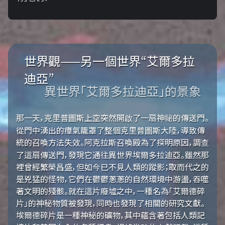
世界觀——另一個世界“艾爾多拉
迪亞”
異世界「艾爾多拉迪亞」的景象
那一天，克里普圖斯上空突然開啟了一扇神祕的傳送門。
從門中湧出的瘴氣籠罩了整個克里普圖斯大陸，導致傳
統的召喚方法失效。阿克拉斯召喚殿為了探明原因，調查
了這扇傳送門，發現它通往異世界埃爾多拉迪亞。雖然那
裡曾經繁榮昌盛，但如今已不見人類的蹤影；取而代之的
是兇猛的怪物，它們在鬱鬱蔥蔥的自然環境中游盪，吞噬
著文明的殘骸。就在這片廢墟之中，一種名為「艾爾德碎
片」的神秘物質被發現，同時也發現了相關的研究文獻。
埃爾德碎片是一種神秘的礦物，其中蘊含著包括人類記