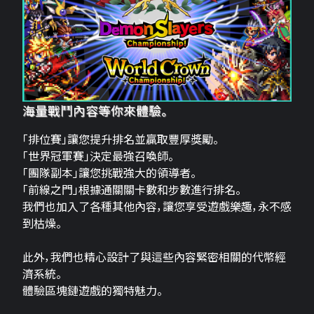
海量戰鬥內容等你來體驗。
「排位賽」讓您提升排名並贏取豐厚獎勵。
「世界冠軍賽」決定最強召喚師。
「團隊副本」讓您挑戰強大的領導者。
「前線之門」根據通關關卡數和步數進行排名。
我們也加入了各種其他內容，讓您享受遊戲樂趣，永不感
到枯燥。
此外，我們也精心設計了與這些內容緊密相關的代幣經
濟系統。
體驗區塊鏈遊戲的獨特魅力。