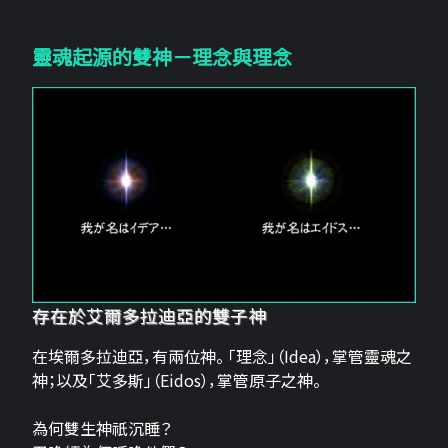
靈魂起源的雙神－理念與理念
存在於艾爾多拉迪亞的雙子神
在埃爾多拉迪亞，有兩位神。 「理念」（Idea），掌管靈魂之
神；以及「艾多斯」（Eidos），掌管原子之神。
為何雙生神祇沉睡？