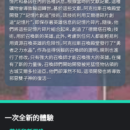
憶片和基因在內的各種訊息。根據當時的文獻記載，這種
礦物會導致輪迴轉世。基於這些文獻，阿克拉斯召喚殿堂
開發了“記憶片創造”技術，該技術利用艾爾德碎片創
造“記憶片”，即保存著英雄信息的記憶片碎片。隨後，他
們將這些記憶片碎片組合起來，創造了「德爾塔召喚」技
術，用於召喚新的英雄。此外，考慮到任何人都能輕易利
用資源召喚英雄的危險性，阿克拉斯召喚殿堂發行了“勇
者之力水晶”，作為值得信賴的召喚師的證明。規則也進
行了修改，只有強大的召喚師才能召喚強大的英雄。在擁
有了新的力量後，召喚師們開始開發被兇猛怪物佔領的
古城艾爾多拉迪亞。他們卻渾然不知，這項開發也將導致
邪惡雙子神的復活…
一次全新的體驗