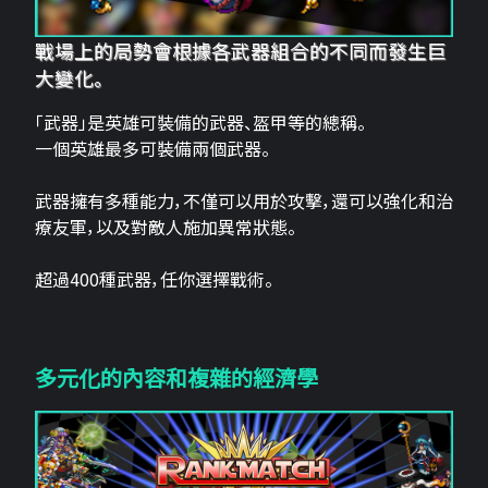
戰場上的局勢會根據各武器組合的不同而發生巨
大變化。
「武器」是英雄可裝備的武器、盔甲等的總稱。
一個英雄最多可裝備兩個武器。
武器擁有多種能力，不僅可以用於攻擊，還可以強化和治
療友軍，以及對敵人施加異常狀態。
超過400種武器，任你選擇戰術。
多元化的內容和複雜的經濟學