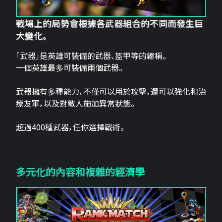
戰場上的局勢會根據各武器組合的不同而發生巨
大變化。
「武器」是英雄可裝備的武器、盔甲等的總稱。
一個英雄最多可裝備兩個武器。
武器擁有多種能力，不僅可以用於攻擊，還可以強化和治
療友軍，以及對敵人施加異常狀態。
超過400種武器，任你選擇戰術。
多元化的內容和複雜的經濟學