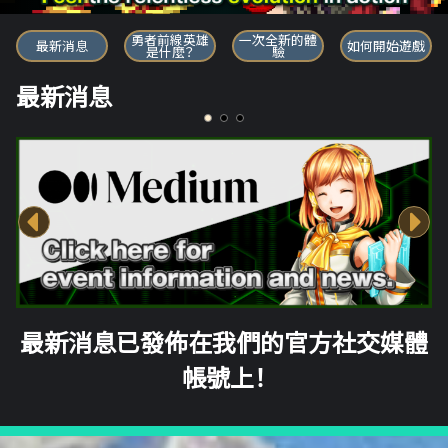
勇者前線英雄
勇者前線英雄
一次全新的體
最新消息
如何開始遊戲
是什麼？
驗
最新消息
最新消息已發佈在我們的官方社交媒體
帳號上！