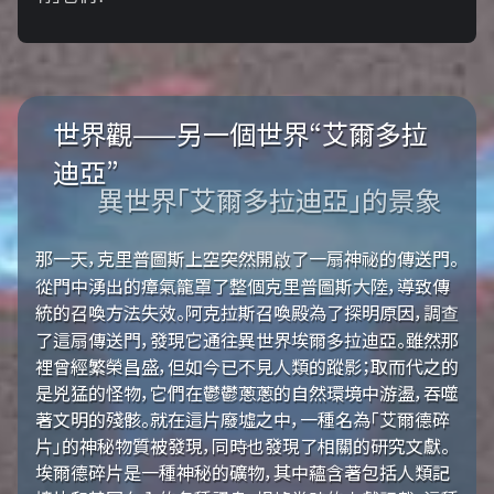
世界觀——另一個世界“艾爾多拉
迪亞”
異世界「艾爾多拉迪亞」的景象
那一天，克里普圖斯上空突然開啟了一扇神祕的傳送門。
從門中湧出的瘴氣籠罩了整個克里普圖斯大陸，導致傳
統的召喚方法失效。阿克拉斯召喚殿為了探明原因，調查
了這扇傳送門，發現它通往異世界埃爾多拉迪亞。雖然那
裡曾經繁榮昌盛，但如今已不見人類的蹤影；取而代之的
是兇猛的怪物，它們在鬱鬱蔥蔥的自然環境中游盪，吞噬
著文明的殘骸。就在這片廢墟之中，一種名為「艾爾德碎
片」的神秘物質被發現，同時也發現了相關的研究文獻。
埃爾德碎片是一種神秘的礦物，其中蘊含著包括人類記