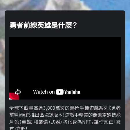
勇者前線英雄是什麼？
全球下載量高達3,800萬次的熱門手機遊戲系列《勇者
前線》現已推出區塊鏈版本！遊戲中精美的像素靈感技能
角色（英雄）和裝備（武器）將化身為NFT，讓你真正「擁​​
有」它們！