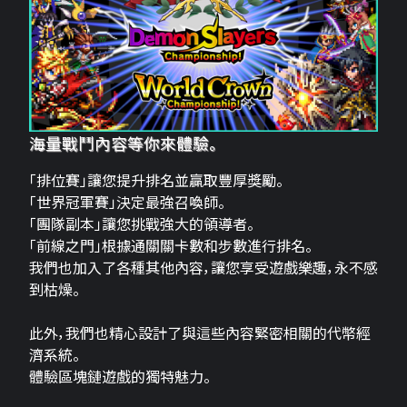
海量戰鬥內容等你來體驗。
「排位賽」讓您提升排名並贏取豐厚獎勵。
「世界冠軍賽」決定最強召喚師。
「團隊副本」讓您挑戰強大的領導者。
「前線之門」根據通關關卡數和步數進行排名。
我們也加入了各種其他內容，讓您享受遊戲樂趣，永不感
到枯燥。
此外，我們也精心設計了與這些內容緊密相關的代幣經
濟系統。
體驗區塊鏈遊戲的獨特魅力。