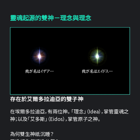
靈魂起源的雙神－理念與理念
存在於艾爾多拉迪亞的雙子神
在埃爾多拉迪亞，有兩位神。 「理念」（Idea），掌管靈魂之
神；以及「艾多斯」（Eidos），掌管原子之神。
為何雙生神祇沉睡？