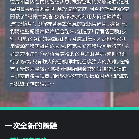
憶片和基因在內的各種訊息。根據當時的文獻記載，這種
礦物會導致輪迴轉世。基於這些文獻，阿克拉斯召喚殿堂
開發了“記憶片創造”技術，該技術利用艾爾德碎片創
造“記憶片”，即保存著英雄信息的記憶片碎片。隨後，他
們將這些記憶片碎片組合起來，創造了「德爾塔召喚」技
術，用於召喚新的英雄。此外，考慮到任何人都能輕易利
用資源召喚英雄的危險性，阿克拉斯召喚殿堂發行了“勇
者之力水晶”，作為值得信賴的召喚師的證明。規則也進
行了修改，只有強大的召喚師才能召喚強大的英雄。在擁
有了新的力量後，召喚師們開始開發被兇猛怪物佔領的
古城艾爾多拉迪亞。他們卻渾然不知，這項開發也將導致
邪惡雙子神的復活…
一次全新的體驗