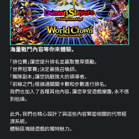
海量戰鬥內容等你來體驗。
「排位賽」讓您提升排名並贏取豐厚獎勵。
「世界冠軍賽」決定最強召喚師。
「團隊副本」讓您挑戰強大的領導者。
「前線之門」根據通關關卡數和步數進行排名。
我們也加入了各種其他內容，讓您享受遊戲樂趣，永不感
到枯燥。
此外，我們也精心設計了與這些內容緊密相關的代幣經
濟系統。
體驗區塊鏈遊戲的獨特魅力。