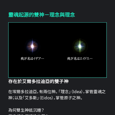
靈魂起源的雙神－理念與理念
存在於艾爾多拉迪亞的雙子神
在埃爾多拉迪亞，有兩位神。 「理念」（Idea），掌管靈魂之
神；以及「艾多斯」（Eidos），掌管原子之神。
為何雙生神祇沉睡？