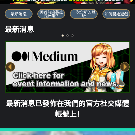
勇者前線英雄
勇者前線英雄
一次全新的體
最新消息
如何開始遊戲
是什麼？
驗
最新消息
最新消息已發佈在我們的官方社交媒體
帳號上！