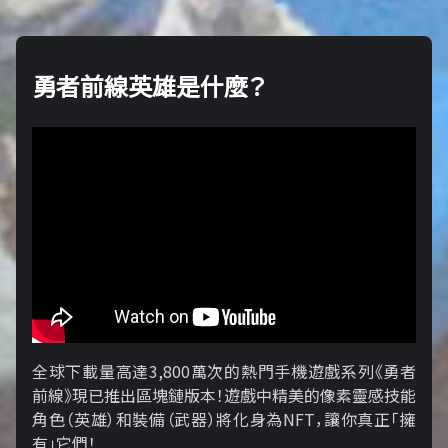
勇者前線英雄是什麼？
全球下載量高達3,800萬次的熱門手機遊戲系列《勇者
前線》現已推出區塊鏈版本！遊戲中精美的像素靈感技能
角色（英雄）和裝備（武器）將化身為NFT，讓你真正「擁​​
有」它們！