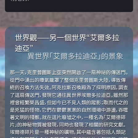
世界觀——另一個世界“艾爾多拉
迪亞”
異世界「艾爾多拉迪亞」的景象
那一天，克里普圖斯上空突然開啟了一扇神祕的傳送門。
從門中湧出的瘴氣籠罩了整個克里普圖斯大陸，導致傳
統的召喚方法失效。阿克拉斯召喚殿為了探明原因，調查
了這扇傳送門，發現它通往異世界埃爾多拉迪亞。雖然那
裡曾經繁榮昌盛，但如今已不見人類的蹤影；取而代之的
是兇猛的怪物，它們在鬱鬱蔥蔥的自然環境中游盪，吞噬
著文明的殘骸。就在這片廢墟之中，一種名為「艾爾德碎
片」的神秘物質被發現，同時也發現了相關的研究文獻。
埃爾德碎片是一種神秘的礦物，其中蘊含著包括人類記