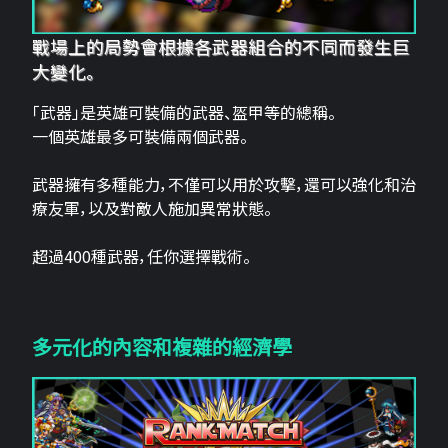
戰場上的局勢會根據各武器組合的不同而發生巨
大變化。
「武器」是英雄可裝備的武器、盔甲等的總稱。
一個英雄最多可裝備兩個武器。
武器擁有多種能力，不僅可以用於攻擊，還可以強化和治
療友軍，以及對敵人施加異常狀態。
超過400種武器，任你選擇戰術。
多元化的內容和複雜的經濟學