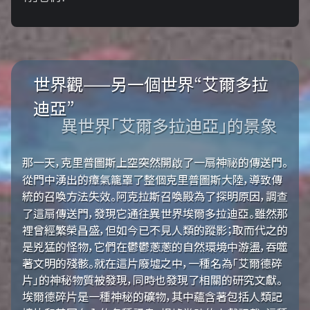
世界觀——另一個世界“艾爾多拉
迪亞”
異世界「艾爾多拉迪亞」的景象
那一天，克里普圖斯上空突然開啟了一扇神祕的傳送門。
從門中湧出的瘴氣籠罩了整個克里普圖斯大陸，導致傳
統的召喚方法失效。阿克拉斯召喚殿為了探明原因，調查
了這扇傳送門，發現它通往異世界埃爾多拉迪亞。雖然那
裡曾經繁榮昌盛，但如今已不見人類的蹤影；取而代之的
是兇猛的怪物，它們在鬱鬱蔥蔥的自然環境中游盪，吞噬
著文明的殘骸。就在這片廢墟之中，一種名為「艾爾德碎
片」的神秘物質被發現，同時也發現了相關的研究文獻。
埃爾德碎片是一種神秘的礦物，其中蘊含著包括人類記