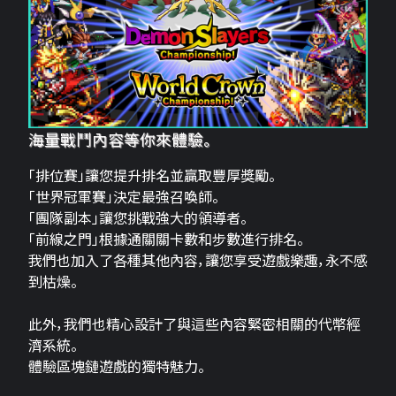
海量戰鬥內容等你來體驗。
「排位賽」讓您提升排名並贏取豐厚獎勵。
「世界冠軍賽」決定最強召喚師。
「團隊副本」讓您挑戰強大的領導者。
「前線之門」根據通關關卡數和步數進行排名。
我們也加入了各種其他內容，讓您享受遊戲樂趣，永不感
到枯燥。
此外，我們也精心設計了與這些內容緊密相關的代幣經
濟系統。
體驗區塊鏈遊戲的獨特魅力。