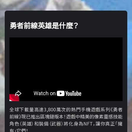
勇者前線英雄是什麼？
全球下載量高達3,800萬次的熱門手機遊戲系列《勇者
前線》現已推出區塊鏈版本！遊戲中精美的像素靈感技能
角色（英雄）和裝備（武器）將化身為NFT，讓你真正「擁​​
有」它們！