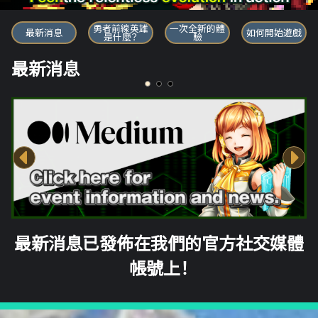
勇者前線英雄
勇者前線英雄
一次全新的體
最新消息
如何開始遊戲
是什麼？
驗
最新消息
最新消息已發佈在我們的官方社交媒體
帳號上！