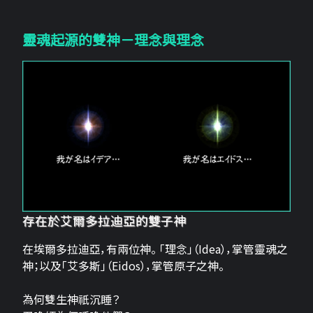
靈魂起源的雙神－理念與理念
存在於艾爾多拉迪亞的雙子神
在埃爾多拉迪亞，有兩位神。 「理念」（Idea），掌管靈魂之
神；以及「艾多斯」（Eidos），掌管原子之神。
為何雙生神祇沉睡？