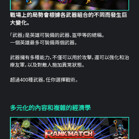
戰場上的局勢會根據各武器組合的不同而發生巨
大變化。
「武器」是英雄可裝備的武器、盔甲等的總稱。
一個英雄最多可裝備兩個武器。
武器擁有多種能力，不僅可以用於攻擊，還可以強化和治
療友軍，以及對敵人施加異常狀態。
超過400種武器，任你選擇戰術。
多元化的內容和複雜的經濟學