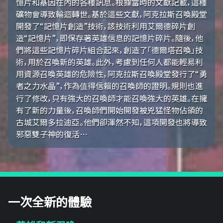
憶片和基因在內的各種訊息。根據當時的文獻記載，這種
礦物會導致輪迴轉世。基於這些文獻，阿克拉斯召喚殿堂
開發了“記憶片創造”技術，該技術利用艾爾德碎片創
造“記憶片”，即保存著英雄信息的記憶片碎片。隨後，他
們將這些記憶片碎片組合起來，創造了「德爾塔召喚」技
術，用於召喚新的英雄。此外，考慮到任何人都能輕易利
用資源召喚英雄的危險性，阿克拉斯召喚殿堂發行了“勇
者之力水晶”，作為值得信賴的召喚師的證明。規則也進
行了修改，只有強大的召喚師才能召喚強大的英雄。在擁
有了新的力量後，召喚師們開始開發被兇猛怪物佔領的
古城艾爾多拉迪亞。他們卻渾然不知，這項開發也將導致
邪惡雙子神的復活…
一次全新的體驗