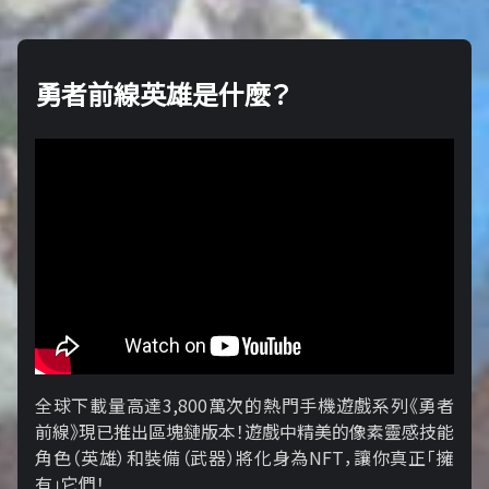
勇者前線英雄是什麼？
全球下載量高達3,800萬次的熱門手機遊戲系列《勇者
前線》現已推出區塊鏈版本！遊戲中精美的像素靈感技能
角色（英雄）和裝備（武器）將化身為NFT，讓你真正「擁​​
有」它們！