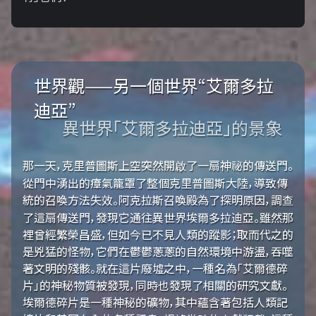
世界觀——另一個世界“艾爾多拉
迪亞”
異世界「艾爾多拉迪亞」的景象
那一天，克里普圖斯上空突然開啟了一扇神祕的傳送門。
從門中湧出的瘴氣籠罩了整個克里普圖斯大陸，導致傳
統的召喚方法失效。阿克拉斯召喚殿為了探明原因，調查
了這扇傳送門，發現它通往異世界埃爾多拉迪亞。雖然那
裡曾經繁榮昌盛，但如今已不見人類的蹤影；取而代之的
是兇猛的怪物，它們在鬱鬱蔥蔥的自然環境中游盪，吞噬
著文明的殘骸。就在這片廢墟之中，一種名為「艾爾德碎
片」的神秘物質被發現，同時也發現了相關的研究文獻。
埃爾德碎片是一種神秘的礦物，其中蘊含著包括人類記