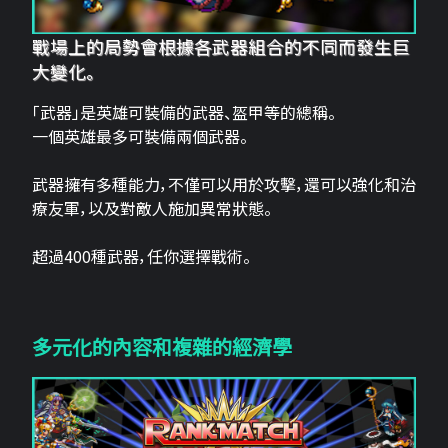
戰場上的局勢會根據各武器組合的不同而發生巨
大變化。
「武器」是英雄可裝備的武器、盔甲等的總稱。
一個英雄最多可裝備兩個武器。
武器擁有多種能力，不僅可以用於攻擊，還可以強化和治
療友軍，以及對敵人施加異常狀態。
超過400種武器，任你選擇戰術。
多元化的內容和複雜的經濟學