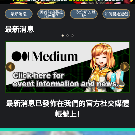
勇者前線英雄
勇者前線英雄
一次全新的體
最新消息
如何開始遊戲
是什麼？
驗
最新消息
最新消息已發佈在我們的官方社交媒體
帳號上！