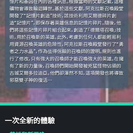
憶片和基因在內的各種訊息。根據當時的文獻記載，這種
礦物會導致輪迴轉世。基於這些文獻，阿克拉斯召喚殿堂
開發了“記憶片創造”技術，該技術利用艾爾德碎片創
造“記憶片”，即保存著英雄信息的記憶片碎片。隨後，他
們將這些記憶片碎片組合起來，創造了「德爾塔召喚」技
術，用於召喚新的英雄。此外，考慮到任何人都能輕易利
用資源召喚英雄的危險性，阿克拉斯召喚殿堂發行了“勇
者之力水晶”，作為值得信賴的召喚師的證明。規則也進
行了修改，只有強大的召喚師才能召喚強大的英雄。在擁
有了新的力量後，召喚師們開始開發被兇猛怪物佔領的
古城艾爾多拉迪亞。他們卻渾然不知，這項開發也將導致
邪惡雙子神的復活…
一次全新的體驗