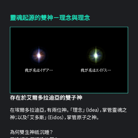
靈魂起源的雙神－理念與理念
存在於艾爾多拉迪亞的雙子神
在埃爾多拉迪亞，有兩位神。 「理念」（Idea），掌管靈魂之
神；以及「艾多斯」（Eidos），掌管原子之神。
為何雙生神祇沉睡？