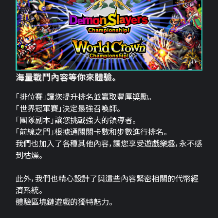
海量戰鬥內容等你來體驗。
「排位賽」讓您提升排名並贏取豐厚獎勵。
「世界冠軍賽」決定最強召喚師。
「團隊副本」讓您挑戰強大的領導者。
「前線之門」根據通關關卡數和步數進行排名。
我們也加入了各種其他內容，讓您享受遊戲樂趣，永不感
到枯燥。
此外，我們也精心設計了與這些內容緊密相關的代幣經
濟系統。
體驗區塊鏈遊戲的獨特魅力。