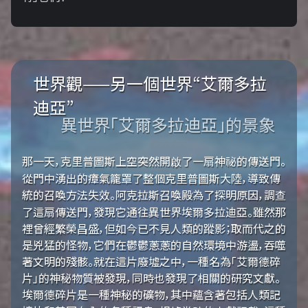
世界觀——另一個世界“艾爾多拉
迪亞”
異世界「艾爾多拉迪亞」的景象
那一天，克里普圖斯上空突然開啟了一扇神祕的傳送門。
從門中湧出的瘴氣籠罩了整個克里普圖斯大陸，導致傳
統的召喚方法失效。阿克拉斯召喚殿為了探明原因，調查
了這扇傳送門，發現它通往異世界埃爾多拉迪亞。雖然那
裡曾經繁榮昌盛，但如今已不見人類的蹤影；取而代之的
是兇猛的怪物，它們在鬱鬱蔥蔥的自然環境中游盪，吞噬
著文明的殘骸。就在這片廢墟之中，一種名為「艾爾德碎
片」的神秘物質被發現，同時也發現了相關的研究文獻。
埃爾德碎片是一種神秘的礦物，其中蘊含著包括人類記