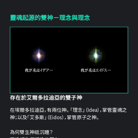
靈魂起源的雙神－理念與理念
存在於艾爾多拉迪亞的雙子神
在埃爾多拉迪亞，有兩位神。 「理念」（Idea），掌管靈魂之
神；以及「艾多斯」（Eidos），掌管原子之神。
為何雙生神祇沉睡？