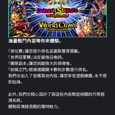
海量戰鬥內容等你來體驗。
「排位賽」讓您提升排名並贏取豐厚獎勵。
「世界冠軍賽」決定最強召喚師。
「團隊副本」讓您挑戰強大的領導者。
「前線之門」根據通關關卡數和步數進行排名。
我們也加入了各種其他內容，讓您享受遊戲樂趣，永不感
到枯燥。
此外，我們也精心設計了與這些內容緊密相關的代幣經
濟系統。
體驗區塊鏈遊戲的獨特魅力。