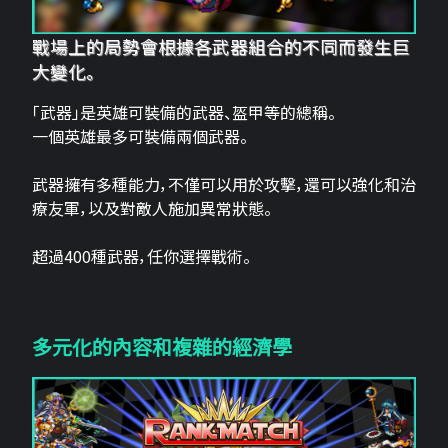
戰場上的局勢會根據各武器組合的不同而發生巨
大變化。
「武器」是英雄可裝備的武器、盔甲等的總稱。
一個英雄最多可裝備兩個武器。
武器擁有多種能力，不僅可以用於攻擊，還可以強化和治
療友軍，以及對敵人施加異常狀態。
超過400種武器，任你選擇戰術。
多元化的內容和複雜的經濟學