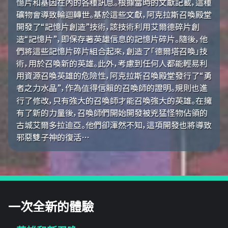
憶片和基因在內的各種訊息。根據當時的文獻記載，這種
礦物會導致輪迴轉世。基於這些文獻，阿克拉斯召喚殿堂
開發了“記憶片創造”技術，該技術利用艾爾德碎片創
造“記憶片”，即保存著英雄信息的記憶片碎片。隨後，他
們將這些記憶片碎片組合起來，創造了「德爾塔召喚」技
術，用於召喚新的英雄。此外，考慮到任何人都能輕易利
用資源召喚英雄的危險性，阿克拉斯召喚殿堂發行了“勇
者之力水晶”，作為值得信賴的召喚師的證明。規則也進
行了修改，只有強大的召喚師才能召喚強大的英雄。在擁
有了新的力量後，召喚師們開始開發被兇猛怪物佔領的
古城艾爾多拉迪亞。他們卻渾然不知，這項開發也將導致
邪惡雙子神的復活…
一次全新的體驗