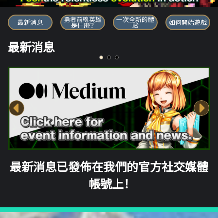
勇者前線英雄
勇者前線英雄
一次全新的體
最新消息
如何開始遊戲
是什麼？
驗
最新消息
最新消息已發佈在我們的官方社交媒體
帳號上！