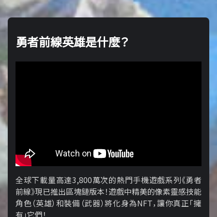
勇者前線英雄是什麼？
全球下載量高達3,800萬次的熱門手機遊戲系列《勇者
前線》現已推出區塊鏈版本！遊戲中精美的像素靈感技能
角色（英雄）和裝備（武器）將化身為NFT，讓你真正「擁​​
有」它們！