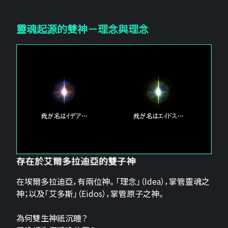
靈魂起源的雙神－理念與理念
存在於艾爾多拉迪亞的雙子神
在埃爾多拉迪亞，有兩位神。 「理念」（Idea），掌管靈魂之
神；以及「艾多斯」（Eidos），掌管原子之神。
為何雙生神祇沉睡？