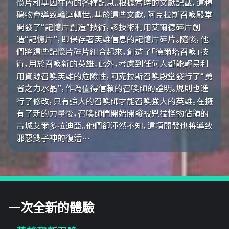
憶片和基因在內的各種訊息。根據當時的文獻記載，這種
礦物會導致輪迴轉世。基於這些文獻，阿克拉斯召喚殿堂
開發了“記憶片創造”技術，該技術利用艾爾德碎片創
造“記憶片”，即保存著英雄信息的記憶片碎片。隨後，他
們將這些記憶片碎片組合起來，創造了「德爾塔召喚」技
術，用於召喚新的英雄。此外，考慮到任何人都能輕易利
用資源召喚英雄的危險性，阿克拉斯召喚殿堂發行了“勇
者之力水晶”，作為值得信賴的召喚師的證明。規則也進
行了修改，只有強大的召喚師才能召喚強大的英雄。在擁
有了新的力量後，召喚師們開始開發被兇猛怪物佔領的
古城艾爾多拉迪亞。他們卻渾然不知，這項開發也將導致
邪惡雙子神的復活…
一次全新的體驗