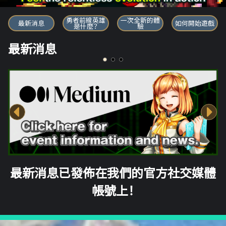
勇者前線英雄
勇者前線英雄
一次全新的體
最新消息
如何開始遊戲
是什麼？
驗
最新消息
最新消息已發佈在我們的官方社交媒體
帳號上！