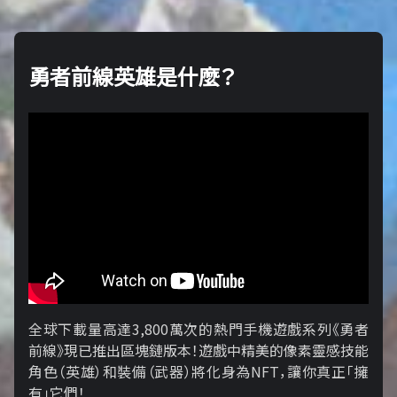
勇者前線英雄是什麼？
全球下載量高達3,800萬次的熱門手機遊戲系列《勇者
前線》現已推出區塊鏈版本！遊戲中精美的像素靈感技能
角色（英雄）和裝備（武器）將化身為NFT，讓你真正「擁​​
有」它們！