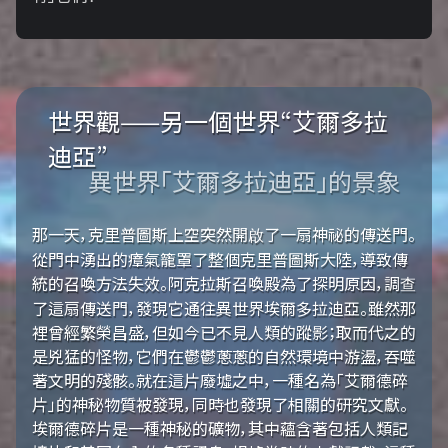
世界觀——另一個世界“艾爾多拉
迪亞”
異世界「艾爾多拉迪亞」的景象
那一天，克里普圖斯上空突然開啟了一扇神祕的傳送門。
從門中湧出的瘴氣籠罩了整個克里普圖斯大陸，導致傳
統的召喚方法失效。阿克拉斯召喚殿為了探明原因，調查
了這扇傳送門，發現它通往異世界埃爾多拉迪亞。雖然那
裡曾經繁榮昌盛，但如今已不見人類的蹤影；取而代之的
是兇猛的怪物，它們在鬱鬱蔥蔥的自然環境中游盪，吞噬
著文明的殘骸。就在這片廢墟之中，一種名為「艾爾德碎
片」的神秘物質被發現，同時也發現了相關的研究文獻。
埃爾德碎片是一種神秘的礦物，其中蘊含著包括人類記