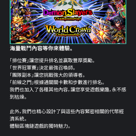
海量戰鬥內容等你來體驗。
「排位賽」讓您提升排名並贏取豐厚獎勵。
「世界冠軍賽」決定最強召喚師。
「團隊副本」讓您挑戰強大的領導者。
「前線之門」根據通關關卡數和步數進行排名。
我們也加入了各種其他內容，讓您享受遊戲樂趣，永不感
到枯燥。
此外，我們也精心設計了與這些內容緊密相關的代幣經
濟系統。
體驗區塊鏈遊戲的獨特魅力。