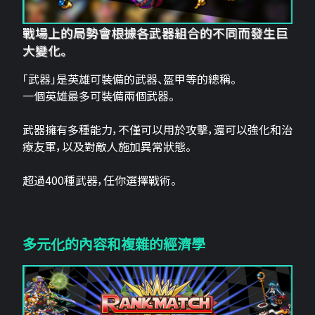
戰場上的局勢會根據各武器組合的不同而發生巨
大變化。
「武器」是英雄可裝備的武器、盔甲等的總稱。
一個英雄最多可裝備兩個武器。
武器擁有多種能力，不僅可以用於攻擊，還可以強化和治
療友軍，以及對敵人施加異常狀態。
超過400種武器，任你選擇戰術。
多元化的內容和複雜的經濟學