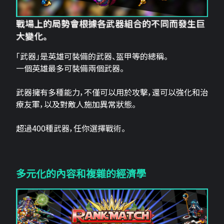
戰場上的局勢會根據各武器組合的不同而發生巨
大變化。
「武器」是英雄可裝備的武器、盔甲等的總稱。
一個英雄最多可裝備兩個武器。
武器擁有多種能力，不僅可以用於攻擊，還可以強化和治
療友軍，以及對敵人施加異常狀態。
超過400種武器，任你選擇戰術。
多元化的內容和複雜的經濟學