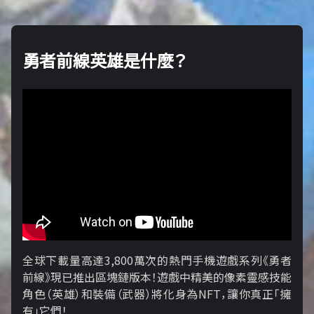
勇者前線英雄是什麼？
全球下載量高達3,800萬次的熱門手機遊戲系列《勇者
前線》現已推出區塊鏈版本！遊戲中精美的像素靈感技能
角色（英雄）和裝備（武器）將化身為NFT，讓你真正「擁​​
有」它們！