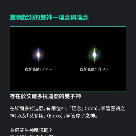
靈魂起源的雙神－理念與理念
存在於艾爾多拉迪亞的雙子神
在埃爾多拉迪亞，有兩位神。 「理念」（Idea），掌管靈魂之
神；以及「艾多斯」（Eidos），掌管原子之神。
為何雙生神祇沉睡？