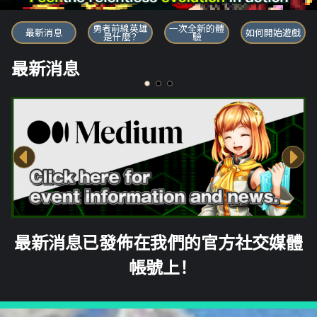
勇者前線英雄
勇者前線英雄
一次全新的體
最新消息
如何開始遊戲
是什麼？
驗
最新消息
最新消息已發佈在我們的官方社交媒體
帳號上！