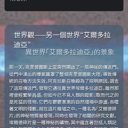
世界觀——另一個世界“艾爾多拉
迪亞”
異世界「艾爾多拉迪亞」的景象
那一天，克里普圖斯上空突然開啟了一扇神祕的傳送門。
從門中湧出的瘴氣籠罩了整個克里普圖斯大陸，導致傳
統的召喚方法失效。阿克拉斯召喚殿為了探明原因，調查
了這扇傳送門，發現它通往異世界埃爾多拉迪亞。雖然那
裡曾經繁榮昌盛，但如今已不見人類的蹤影；取而代之的
是兇猛的怪物，它們在鬱鬱蔥蔥的自然環境中游盪，吞噬
著文明的殘骸。就在這片廢墟之中，一種名為「艾爾德碎
片」的神秘物質被發現，同時也發現了相關的研究文獻。
埃爾德碎片是一種神秘的礦物，其中蘊含著包括人類記