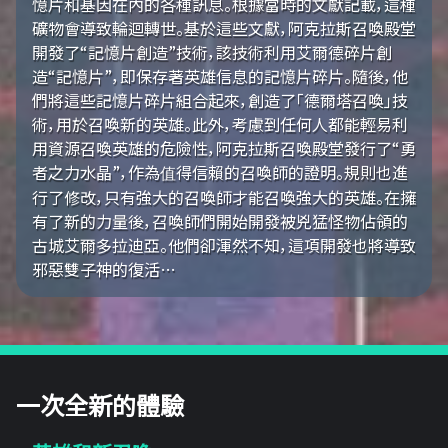
憶片和基因在內的各種訊息。根據當時的文獻記載，這種
礦物會導致輪迴轉世。基於這些文獻，阿克拉斯召喚殿堂
開發了“記憶片創造”技術，該技術利用艾爾德碎片創
造“記憶片”，即保存著英雄信息的記憶片碎片。隨後，他
們將這些記憶片碎片組合起來，創造了「德爾塔召喚」技
術，用於召喚新的英雄。此外，考慮到任何人都能輕易利
用資源召喚英雄的危險性，阿克拉斯召喚殿堂發行了“勇
者之力水晶”，作為值得信賴的召喚師的證明。規則也進
行了修改，只有強大的召喚師才能召喚強大的英雄。在擁
有了新的力量後，召喚師們開始開發被兇猛怪物佔領的
古城艾爾多拉迪亞。他們卻渾然不知，這項開發也將導致
邪惡雙子神的復活…
一次全新的體驗