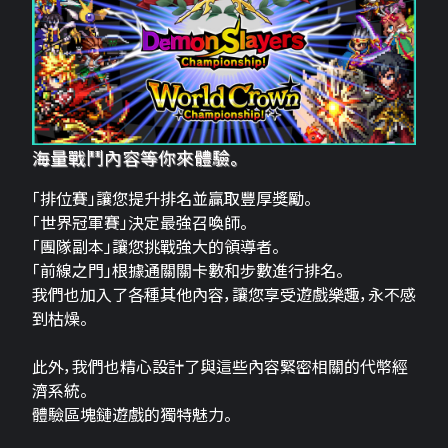
海量戰鬥內容等你來體驗。
「排位賽」讓您提升排名並贏取豐厚獎勵。
「世界冠軍賽」決定最強召喚師。
「團隊副本」讓您挑戰強大的領導者。
「前線之門」根據通關關卡數和步數進行排名。
我們也加入了各種其他內容，讓您享受遊戲樂趣，永不感
到枯燥。
此外，我們也精心設計了與這些內容緊密相關的代幣經
濟系統。
體驗區塊鏈遊戲的獨特魅力。