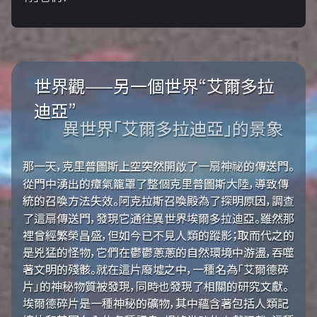
世界觀——另一個世界“艾爾多拉
迪亞”
異世界「艾爾多拉迪亞」的景象
那一天，克里普圖斯上空突然開啟了一扇神祕的傳送門。
從門中湧出的瘴氣籠罩了整個克里普圖斯大陸，導致傳
統的召喚方法失效。阿克拉斯召喚殿為了探明原因，調查
了這扇傳送門，發現它通往異世界埃爾多拉迪亞。雖然那
裡曾經繁榮昌盛，但如今已不見人類的蹤影；取而代之的
是兇猛的怪物，它們在鬱鬱蔥蔥的自然環境中游盪，吞噬
著文明的殘骸。就在這片廢墟之中，一種名為「艾爾德碎
片」的神秘物質被發現，同時也發現了相關的研究文獻。
埃爾德碎片是一種神秘的礦物，其中蘊含著包括人類記