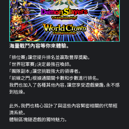
海量戰鬥內容等你來體驗。
「排位賽」讓您提升排名並贏取豐厚獎勵。
「世界冠軍賽」決定最強召喚師。
「團隊副本」讓您挑戰強大的領導者。
「前線之門」根據通關關卡數和步數進行排名。
我們也加入了各種其他內容，讓您享受遊戲樂趣，永不感
到枯燥。
此外，我們也精心設計了與這些內容緊密相關的代幣經
濟系統。
體驗區塊鏈遊戲的獨特魅力。