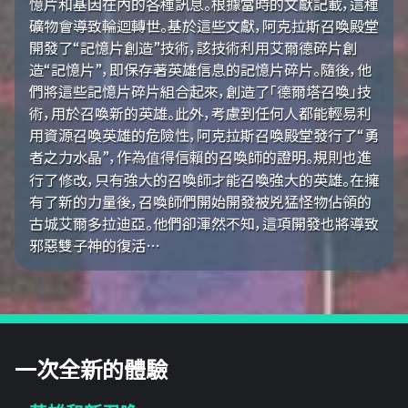
憶片和基因在內的各種訊息。根據當時的文獻記載，這種
礦物會導致輪迴轉世。基於這些文獻，阿克拉斯召喚殿堂
開發了“記憶片創造”技術，該技術利用艾爾德碎片創
造“記憶片”，即保存著英雄信息的記憶片碎片。隨後，他
們將這些記憶片碎片組合起來，創造了「德爾塔召喚」技
術，用於召喚新的英雄。此外，考慮到任何人都能輕易利
用資源召喚英雄的危險性，阿克拉斯召喚殿堂發行了“勇
者之力水晶”，作為值得信賴的召喚師的證明。規則也進
行了修改，只有強大的召喚師才能召喚強大的英雄。在擁
有了新的力量後，召喚師們開始開發被兇猛怪物佔領的
古城艾爾多拉迪亞。他們卻渾然不知，這項開發也將導致
邪惡雙子神的復活…
一次全新的體驗