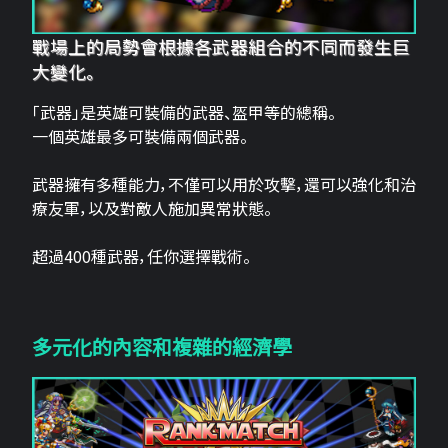
戰場上的局勢會根據各武器組合的不同而發生巨
大變化。
「武器」是英雄可裝備的武器、盔甲等的總稱。
一個英雄最多可裝備兩個武器。
武器擁有多種能力，不僅可以用於攻擊，還可以強化和治
療友軍，以及對敵人施加異常狀態。
超過400種武器，任你選擇戰術。
多元化的內容和複雜的經濟學