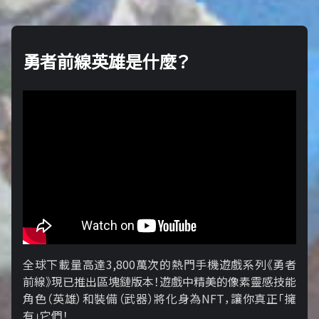
勇者前線英雄是什麼？
全球下載量高達3,800萬次的熱門手機遊戲系列《勇者
前線》現已推出區塊鏈版本！遊戲中精美的像素靈感技能
角色（英雄）和裝備（武器）將化身為NFT，讓你真正「擁​​
有」它們！