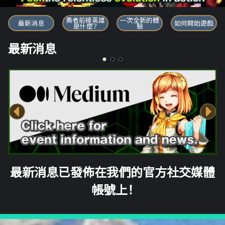
勇者前線英雄
勇者前線英雄
一次全新的體
最新消息
如何開始遊戲
是什麼？
驗
最新消息
最新消息已發佈在我們的官方社交媒體
帳號上！