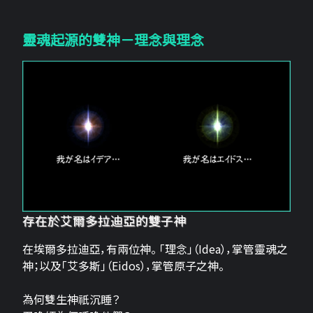
靈魂起源的雙神－理念與理念
存在於艾爾多拉迪亞的雙子神
在埃爾多拉迪亞，有兩位神。 「理念」（Idea），掌管靈魂之
神；以及「艾多斯」（Eidos），掌管原子之神。
為何雙生神祇沉睡？