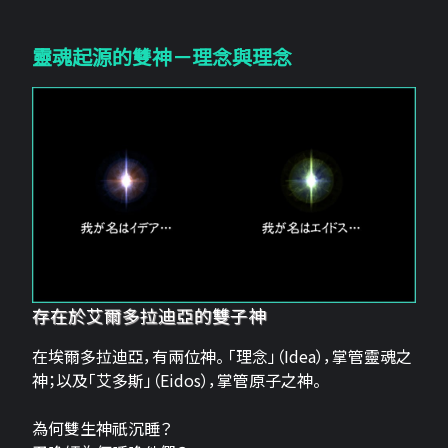
靈魂起源的雙神－理念與理念
存在於艾爾多拉迪亞的雙子神
在埃爾多拉迪亞，有兩位神。 「理念」（Idea），掌管靈魂之
神；以及「艾多斯」（Eidos），掌管原子之神。
為何雙生神祇沉睡？