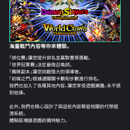
海量戰鬥內容等你來體驗。
「排位賽」讓您提升排名並贏取豐厚獎勵。
「世界冠軍賽」決定最強召喚師。
「團隊副本」讓您挑戰強大的領導者。
「前線之門」根據通關關卡數和步數進行排名。
我們也加入了各種其他內容，讓您享受遊戲樂趣，永不感
到枯燥。
此外，我們也精心設計了與這些內容緊密相關的代幣經
濟系統。
體驗區塊鏈遊戲的獨特魅力。