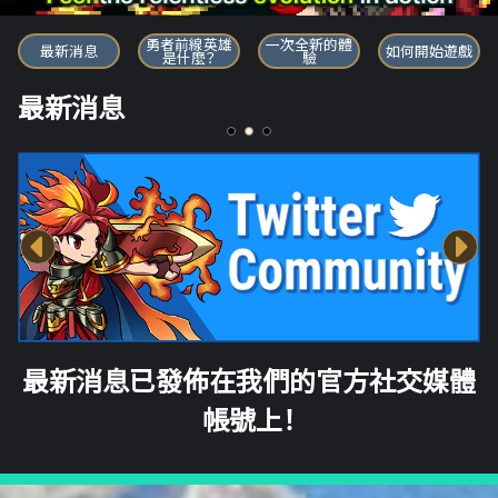
勇者前線英雄
勇者前線英雄
一次全新的體
最新消息
如何開始遊戲
是什麼？
驗
最新消息
最新消息已發佈在我們的官方社交媒體
帳號上！