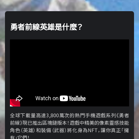
勇者前線英雄是什麼？
全球下載量高達3,800萬次的熱門手機遊戲系列《勇者
前線》現已推出區塊鏈版本！遊戲中精美的像素靈感技能
角色（英雄）和裝備（武器）將化身為NFT，讓你真正「擁​​
有」它們！