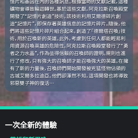
憶片和基因在內的各種訊息。根據當時的文獻記載，這種
礦物會導致輪迴轉世。基於這些文獻，阿克拉斯召喚殿堂
開發了“記憶片創造”技術，該技術利用艾爾德碎片創
造“記憶片”，即保存著英雄信息的記憶片碎片。隨後，他
們將這些記憶片碎片組合起來，創造了「德爾塔召喚」技
術，用於召喚新的英雄。此外，考慮到任何人都能輕易利
用資源召喚英雄的危險性，阿克拉斯召喚殿堂發行了“勇
者之力水晶”，作為值得信賴的召喚師的證明。規則也進
行了修改，只有強大的召喚師才能召喚強大的英雄。在擁
有了新的力量後，召喚師們開始開發被兇猛怪物佔領的
古城艾爾多拉迪亞。他們卻渾然不知，這項開發也將導致
邪惡雙子神的復活…
一次全新的體驗