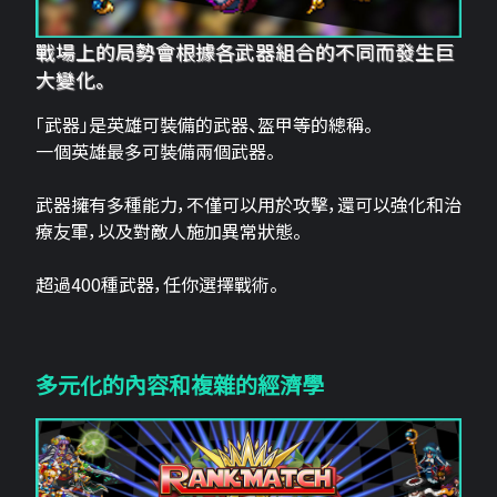
戰場上的局勢會根據各武器組合的不同而發生巨
大變化。
「武器」是英雄可裝備的武器、盔甲等的總稱。
一個英雄最多可裝備兩個武器。
武器擁有多種能力，不僅可以用於攻擊，還可以強化和治
療友軍，以及對敵人施加異常狀態。
超過400種武器，任你選擇戰術。
多元化的內容和複雜的經濟學