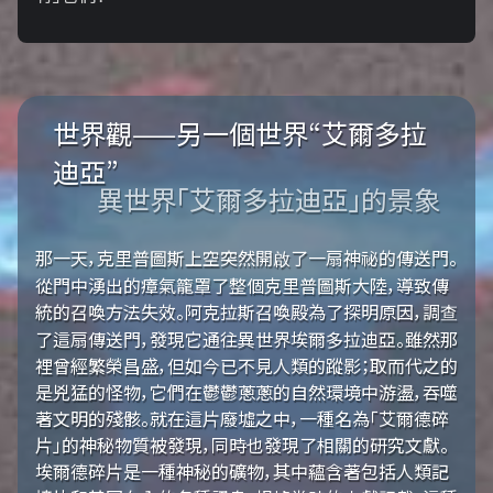
世界觀——另一個世界“艾爾多拉
迪亞”
異世界「艾爾多拉迪亞」的景象
那一天，克里普圖斯上空突然開啟了一扇神祕的傳送門。
從門中湧出的瘴氣籠罩了整個克里普圖斯大陸，導致傳
統的召喚方法失效。阿克拉斯召喚殿為了探明原因，調查
了這扇傳送門，發現它通往異世界埃爾多拉迪亞。雖然那
裡曾經繁榮昌盛，但如今已不見人類的蹤影；取而代之的
是兇猛的怪物，它們在鬱鬱蔥蔥的自然環境中游盪，吞噬
著文明的殘骸。就在這片廢墟之中，一種名為「艾爾德碎
片」的神秘物質被發現，同時也發現了相關的研究文獻。
埃爾德碎片是一種神秘的礦物，其中蘊含著包括人類記