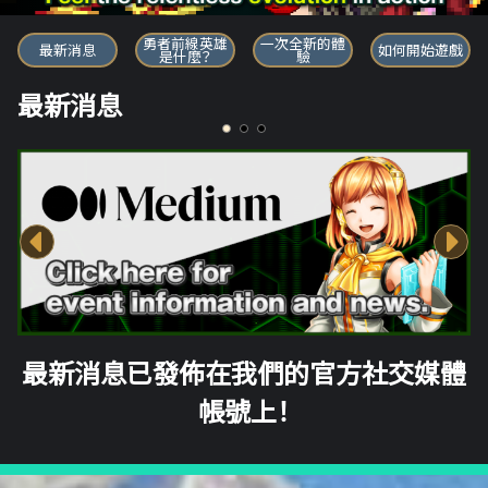
勇者前線英雄
勇者前線英雄
一次全新的體
最新消息
如何開始遊戲
是什麼？
驗
最新消息
最新消息已發佈在我們的官方社交媒體
帳號上！