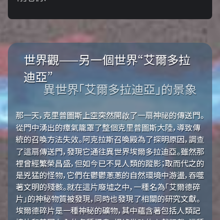
世界觀——另一個世界“艾爾多拉
迪亞”
異世界「艾爾多拉迪亞」的景象
那一天，克里普圖斯上空突然開啟了一扇神祕的傳送門。
從門中湧出的瘴氣籠罩了整個克里普圖斯大陸，導致傳
統的召喚方法失效。阿克拉斯召喚殿為了探明原因，調查
了這扇傳送門，發現它通往異世界埃爾多拉迪亞。雖然那
裡曾經繁榮昌盛，但如今已不見人類的蹤影；取而代之的
是兇猛的怪物，它們在鬱鬱蔥蔥的自然環境中游盪，吞噬
著文明的殘骸。就在這片廢墟之中，一種名為「艾爾德碎
片」的神秘物質被發現，同時也發現了相關的研究文獻。
埃爾德碎片是一種神秘的礦物，其中蘊含著包括人類記