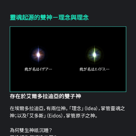
靈魂起源的雙神－理念與理念
存在於艾爾多拉迪亞的雙子神
在埃爾多拉迪亞，有兩位神。 「理念」（Idea），掌管靈魂之
神；以及「艾多斯」（Eidos），掌管原子之神。
為何雙生神祇沉睡？