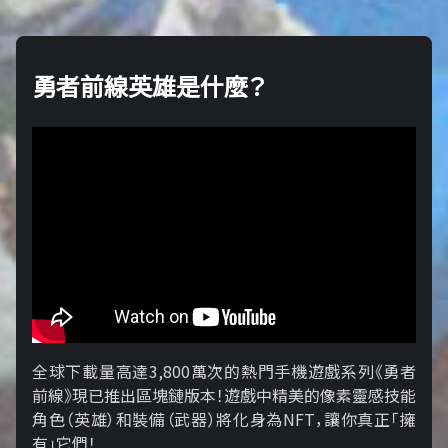
勇者前線英雄是什麼？
全球下載量高達3,800萬次的熱門手機遊戲系列《勇者
前線》現已推出區塊鏈版本！遊戲中精美的像素靈感技能
角色（英雄）和裝備（武器）將化身為NFT，讓你真正「擁​​
有」它們！