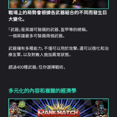
戰場上的局勢會根據各武器組合的不同而發生巨
大變化。
「武器」是英雄可裝備的武器、盔甲等的總稱。
一個英雄最多可裝備兩個武器。
武器擁有多種能力，不僅可以用於攻擊，還可以強化和治
療友軍，以及對敵人施加異常狀態。
超過400種武器，任你選擇戰術。
多元化的內容和複雜的經濟學