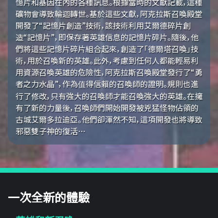
憶片和基因在內的各種訊息。根據當時的文獻記載，這種
礦物會導致輪迴轉世。基於這些文獻，阿克拉斯召喚殿堂
開發了“記憶片創造”技術，該技術利用艾爾德碎片創
造“記憶片”，即保存著英雄信息的記憶片碎片。隨後，他
們將這些記憶片碎片組合起來，創造了「德爾塔召喚」技
術，用於召喚新的英雄。此外，考慮到任何人都能輕易利
用資源召喚英雄的危險性，阿克拉斯召喚殿堂發行了“勇
者之力水晶”，作為值得信賴的召喚師的證明。規則也進
行了修改，只有強大的召喚師才能召喚強大的英雄。在擁
有了新的力量後，召喚師們開始開發被兇猛怪物佔領的
古城艾爾多拉迪亞。他們卻渾然不知，這項開發也將導致
邪惡雙子神的復活…
一次全新的體驗