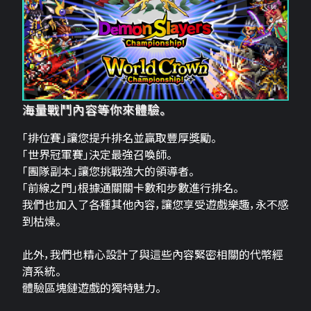
海量戰鬥內容等你來體驗。
「排位賽」讓您提升排名並贏取豐厚獎勵。
「世界冠軍賽」決定最強召喚師。
「團隊副本」讓您挑戰強大的領導者。
「前線之門」根據通關關卡數和步數進行排名。
我們也加入了各種其他內容，讓您享受遊戲樂趣，永不感
到枯燥。
此外，我們也精心設計了與這些內容緊密相關的代幣經
濟系統。
體驗區塊鏈遊戲的獨特魅力。