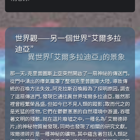
世界觀——另一個世界“艾爾多拉
迪亞”
異世界「艾爾多拉迪亞」的景象
那一天，克里普圖斯上空突然開啟了一扇神祕的傳送門。
從門中湧出的瘴氣籠罩了整個克里普圖斯大陸，導致傳
統的召喚方法失效。阿克拉斯召喚殿為了探明原因，調查
了這扇傳送門，發現它通往異世界埃爾多拉迪亞。雖然那
裡曾經繁榮昌盛，但如今已不見人類的蹤影；取而代之的
是兇猛的怪物，它們在鬱鬱蔥蔥的自然環境中游盪，吞噬
著文明的殘骸。就在這片廢墟之中，一種名為「艾爾德碎
片」的神秘物質被發現，同時也發現了相關的研究文獻。
埃爾德碎片是一種神秘的礦物，其中蘊含著包括人類記