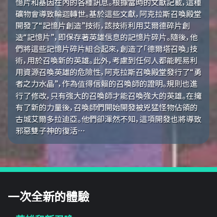
憶片和基因在內的各種訊息。根據當時的文獻記載，這種
礦物會導致輪迴轉世。基於這些文獻，阿克拉斯召喚殿堂
開發了“記憶片創造”技術，該技術利用艾爾德碎片創
造“記憶片”，即保存著英雄信息的記憶片碎片。隨後，他
們將這些記憶片碎片組合起來，創造了「德爾塔召喚」技
術，用於召喚新的英雄。此外，考慮到任何人都能輕易利
用資源召喚英雄的危險性，阿克拉斯召喚殿堂發行了“勇
者之力水晶”，作為值得信賴的召喚師的證明。規則也進
行了修改，只有強大的召喚師才能召喚強大的英雄。在擁
有了新的力量後，召喚師們開始開發被兇猛怪物佔領的
古城艾爾多拉迪亞。他們卻渾然不知，這項開發也將導致
邪惡雙子神的復活…
一次全新的體驗