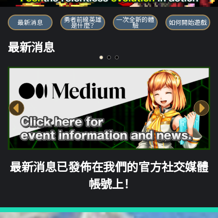
勇者前線英雄
勇者前線英雄
一次全新的體
最新消息
如何開始遊戲
是什麼？
驗
最新消息
最新消息已發佈在我們的官方社交媒體
帳號上！