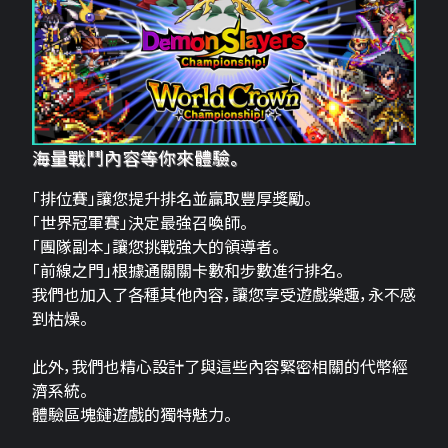
海量戰鬥內容等你來體驗。
「排位賽」讓您提升排名並贏取豐厚獎勵。
「世界冠軍賽」決定最強召喚師。
「團隊副本」讓您挑戰強大的領導者。
「前線之門」根據通關關卡數和步數進行排名。
我們也加入了各種其他內容，讓您享受遊戲樂趣，永不感
到枯燥。
此外，我們也精心設計了與這些內容緊密相關的代幣經
濟系統。
體驗區塊鏈遊戲的獨特魅力。