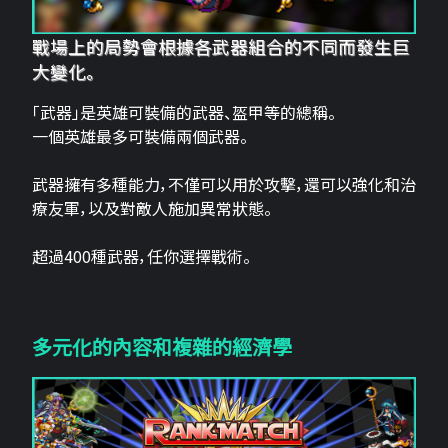
戰場上的局勢會根據各武器組合的不同而發生巨
大變化。
「武器」是英雄可裝備的武器、盔甲等的總稱。
一個英雄最多可裝備兩個武器。
武器擁有多種能力，不僅可以用於攻擊，還可以強化和治
療友軍，以及對敵人施加異常狀態。
超過400種武器，任你選擇戰術。
多元化的內容和複雜的經濟學