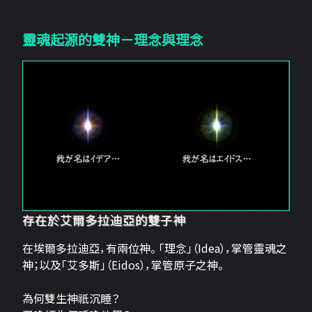
靈魂起源的雙神－理念與理念
存在於艾爾多拉迪亞的雙子神
在埃爾多拉迪亞，有兩位神。 「理念」（Idea），掌管靈魂之
神；以及「艾多斯」（Eidos），掌管原子之神。
為何雙生神祇沉睡？