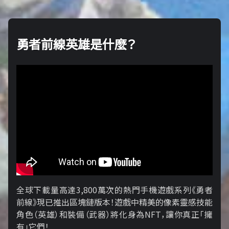
勇者前線英雄是什麼？
全球下載量高達3,800萬次的熱門手機遊戲系列《勇者
前線》現已推出區塊鏈版本！遊戲中精美的像素靈感技能
角色（英雄）和裝備（武器）將化身為NFT，讓你真正「擁​​
有」它們！