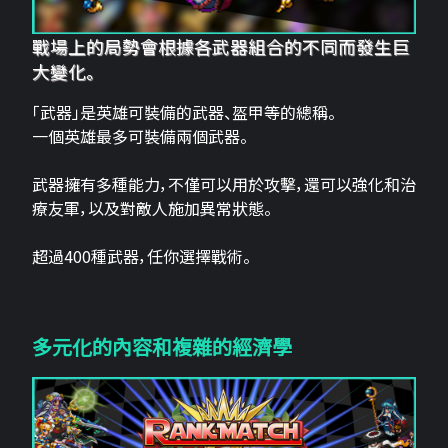
戰場上的局勢會根據各武器組合的不同而發生巨
大變化。
「武器」是英雄可裝備的武器、盔甲等的總稱。
一個英雄最多可裝備兩個武器。
武器擁有多種能力，不僅可以用於攻擊，還可以強化和治
療友軍，以及對敵人施加異常狀態。
超過400種武器，任你選擇戰術。
多元化的內容和複雜的經濟學