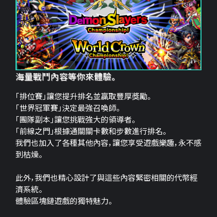
海量戰鬥內容等你來體驗。
「排位賽」讓您提升排名並贏取豐厚獎勵。
「世界冠軍賽」決定最強召喚師。
「團隊副本」讓您挑戰強大的領導者。
「前線之門」根據通關關卡數和步數進行排名。
我們也加入了各種其他內容，讓您享受遊戲樂趣，永不感
到枯燥。
此外，我們也精心設計了與這些內容緊密相關的代幣經
濟系統。
體驗區塊鏈遊戲的獨特魅力。