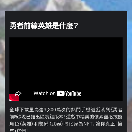
勇者前線英雄是什麼？
全球下載量高達3,800萬次的熱門手機遊戲系列《勇者
前線》現已推出區塊鏈版本！遊戲中精美的像素靈感技能
角色（英雄）和裝備（武器）將化身為NFT，讓你真正「擁​​
有」它們！