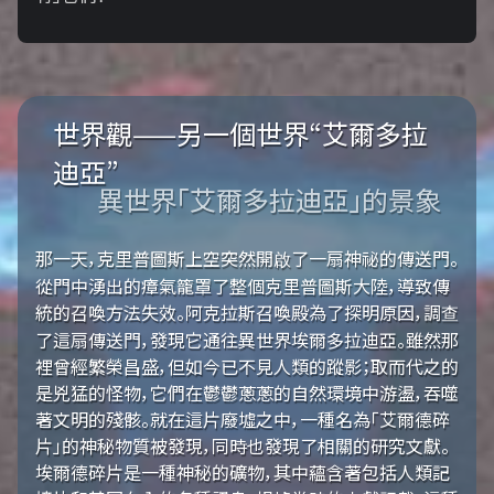
世界觀——另一個世界“艾爾多拉
迪亞”
異世界「艾爾多拉迪亞」的景象
那一天，克里普圖斯上空突然開啟了一扇神祕的傳送門。
從門中湧出的瘴氣籠罩了整個克里普圖斯大陸，導致傳
統的召喚方法失效。阿克拉斯召喚殿為了探明原因，調查
了這扇傳送門，發現它通往異世界埃爾多拉迪亞。雖然那
裡曾經繁榮昌盛，但如今已不見人類的蹤影；取而代之的
是兇猛的怪物，它們在鬱鬱蔥蔥的自然環境中游盪，吞噬
著文明的殘骸。就在這片廢墟之中，一種名為「艾爾德碎
片」的神秘物質被發現，同時也發現了相關的研究文獻。
埃爾德碎片是一種神秘的礦物，其中蘊含著包括人類記