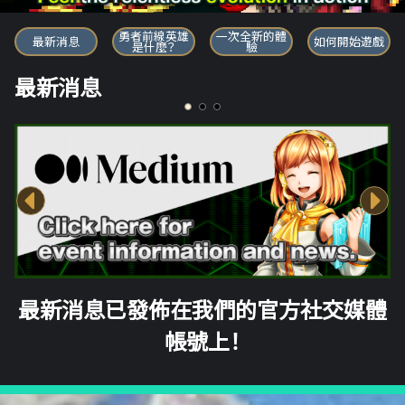
勇者前線英雄
勇者前線英雄
一次全新的體
最新消息
如何開始遊戲
是什麼？
驗
最新消息
最新消息已發佈在我們的官方社交媒體
帳號上！