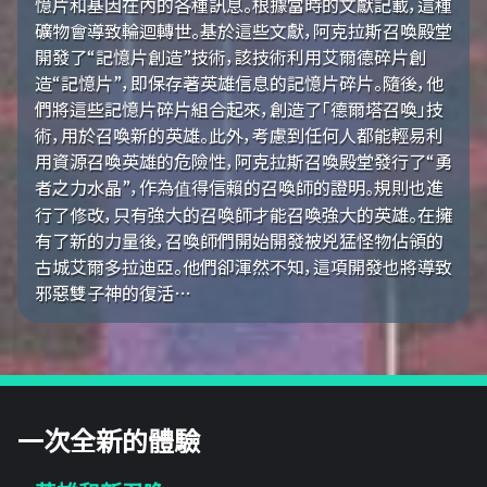
憶片和基因在內的各種訊息。根據當時的文獻記載，這種
礦物會導致輪迴轉世。基於這些文獻，阿克拉斯召喚殿堂
開發了“記憶片創造”技術，該技術利用艾爾德碎片創
造“記憶片”，即保存著英雄信息的記憶片碎片。隨後，他
們將這些記憶片碎片組合起來，創造了「德爾塔召喚」技
術，用於召喚新的英雄。此外，考慮到任何人都能輕易利
用資源召喚英雄的危險性，阿克拉斯召喚殿堂發行了“勇
者之力水晶”，作為值得信賴的召喚師的證明。規則也進
行了修改，只有強大的召喚師才能召喚強大的英雄。在擁
有了新的力量後，召喚師們開始開發被兇猛怪物佔領的
古城艾爾多拉迪亞。他們卻渾然不知，這項開發也將導致
邪惡雙子神的復活…
一次全新的體驗