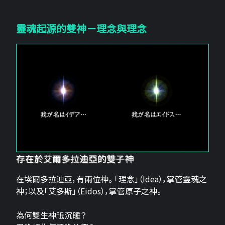
靈魂起源的雙神－理念與理念
存在於艾爾多拉迪亞的雙子神
在埃爾多拉迪亞，有兩位神。 「理念」（Idea），掌管靈魂之
神；以及「艾多斯」（Eidos），掌管原子之神。
為何雙生神祇沉睡？