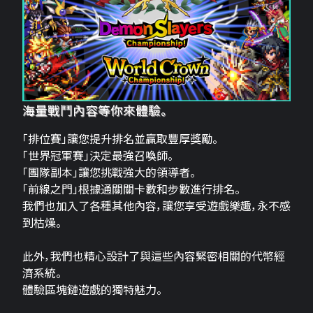
海量戰鬥內容等你來體驗。
「排位賽」讓您提升排名並贏取豐厚獎勵。
「世界冠軍賽」決定最強召喚師。
「團隊副本」讓您挑戰強大的領導者。
「前線之門」根據通關關卡數和步數進行排名。
我們也加入了各種其他內容，讓您享受遊戲樂趣，永不感
到枯燥。
此外，我們也精心設計了與這些內容緊密相關的代幣經
濟系統。
體驗區塊鏈遊戲的獨特魅力。