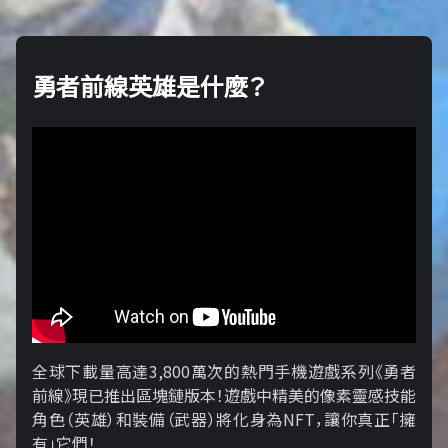
勇者前線英雄是什麼？
全球下載量高達3,800萬次的熱門手機遊戲系列《勇者
前線》現已推出區塊鏈版本！遊戲中精美的像素靈感技能
角色（英雄）和裝備（武器）將化身為NFT，讓你真正「擁​​
有」它們！