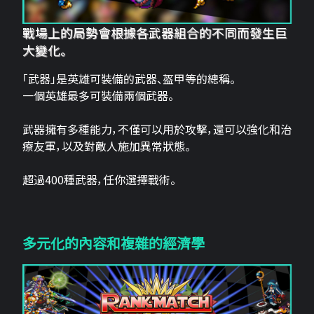
戰場上的局勢會根據各武器組合的不同而發生巨
大變化。
「武器」是英雄可裝備的武器、盔甲等的總稱。
一個英雄最多可裝備兩個武器。
武器擁有多種能力，不僅可以用於攻擊，還可以強化和治
療友軍，以及對敵人施加異常狀態。
超過400種武器，任你選擇戰術。
多元化的內容和複雜的經濟學