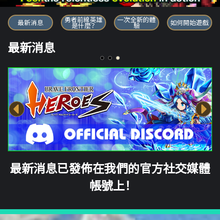
勇者前線英雄
勇者前線英雄
一次全新的體
最新消息
如何開始遊戲
是什麼？
驗
最新消息
最新消息已發佈在我們的官方社交媒體
帳號上！