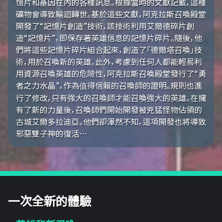
憶片和基因在內的各種訊息。根據當時的文獻記載，這種
礦物會導致輪迴轉世。基於這些文獻，阿克拉斯召喚殿堂
開發了“記憶片創造”技術，該技術利用艾爾德碎片創
造“記憶片”，即保存著英雄信息的記憶片碎片。隨後，他
們將這些記憶片碎片組合起來，創造了「德爾塔召喚」技
術，用於召喚新的英雄。此外，考慮到任何人都能輕易利
用資源召喚英雄的危險性，阿克拉斯召喚殿堂發行了“勇
者之力水晶”，作為值得信賴的召喚師的證明。規則也進
行了修改，只有強大的召喚師才能召喚強大的英雄。在擁
有了新的力量後，召喚師們開始開發被兇猛怪物佔領的
古城艾爾多拉迪亞。他們卻渾然不知，這項開發也將導致
邪惡雙子神的復活…
一次全新的體驗