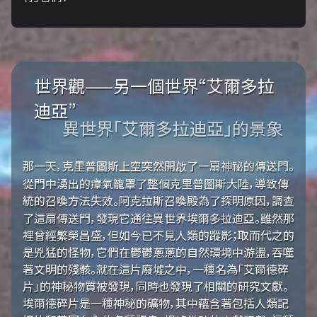
世界觀——另一個世界“艾爾多拉
迪亞”
異世界「艾爾多拉迪亞」的景象
那一天，克里普圖斯上空突然開啟了一扇神祕的傳送門。
從門中湧出的瘴氣籠罩了整個克里普圖斯大陸，導致傳
統的召喚方法失效。阿克拉斯召喚殿為了探明原因，調查
了這扇傳送門，發現它通往異世界埃爾多拉迪亞。雖然那
裡曾經繁榮昌盛，但如今已不見人類的蹤影；取而代之的
是兇猛的怪物，它們在鬱鬱蔥蔥的自然環境中游盪，吞噬
著文明的殘骸。就在這片廢墟之中，一種名為「艾爾德碎
片」的神秘物質被發現，同時也發現了相關的研究文獻。
埃爾德碎片是一種神秘的礦物，其中蘊含著包括人類記