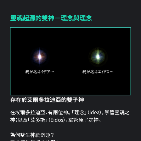
靈魂起源的雙神－理念與理念
存在於艾爾多拉迪亞的雙子神
在埃爾多拉迪亞，有兩位神。 「理念」（Idea），掌管靈魂之
神；以及「艾多斯」（Eidos），掌管原子之神。
為何雙生神祇沉睡？