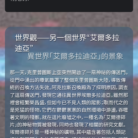
世界觀——另一個世界“艾爾多拉
迪亞”
異世界「艾爾多拉迪亞」的景象
那一天，克里普圖斯上空突然開啟了一扇神祕的傳送門。
從門中湧出的瘴氣籠罩了整個克里普圖斯大陸，導致傳
統的召喚方法失效。阿克拉斯召喚殿為了探明原因，調查
了這扇傳送門，發現它通往異世界埃爾多拉迪亞。雖然那
裡曾經繁榮昌盛，但如今已不見人類的蹤影；取而代之的
是兇猛的怪物，它們在鬱鬱蔥蔥的自然環境中游盪，吞噬
著文明的殘骸。就在這片廢墟之中，一種名為「艾爾德碎
片」的神秘物質被發現，同時也發現了相關的研究文獻。
埃爾德碎片是一種神秘的礦物，其中蘊含著包括人類記