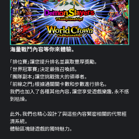
海量戰鬥內容等你來體驗。
「排位賽」讓您提升排名並贏取豐厚獎勵。
「世界冠軍賽」決定最強召喚師。
「團隊副本」讓您挑戰強大的領導者。
「前線之門」根據通關關卡數和步數進行排名。
我們也加入了各種其他內容，讓您享受遊戲樂趣，永不感
到枯燥。
此外，我們也精心設計了與這些內容緊密相關的代幣經
濟系統。
體驗區塊鏈遊戲的獨特魅力。