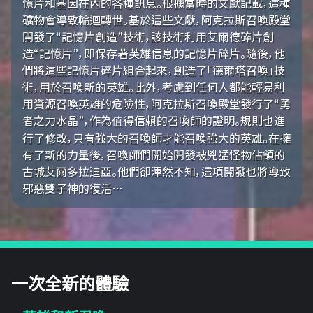
憶片和基因在內的各種訊息。根據當時的文獻記載，這種
礦物會導致輪迴轉世。基於這些文獻，阿克拉斯召喚殿堂
開發了“記憶片創造”技術，該技術利用艾爾德碎片創
造“記憶片”，即保存著英雄信息的記憶片碎片。隨後，他
們將這些記憶片碎片組合起來，創造了「德爾塔召喚」技
術，用於召喚新的英雄。此外，考慮到任何人都能輕易利
用資源召喚英雄的危險性，阿克拉斯召喚殿堂發行了“勇
者之力水晶”，作為值得信賴的召喚師的證明。規則也進
行了修改，只有強大的召喚師才能召喚強大的英雄。在擁
有了新的力量後，召喚師們開始開發被兇猛怪物佔領的
古城艾爾多拉迪亞。他們卻渾然不知，這項開發也將導致
邪惡雙子神的復活…
一次全新的體驗