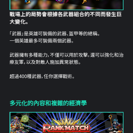
戰場上的局勢會根據各武器組合的不同而發生巨
大變化。
「武器」是英雄可裝備的武器、盔甲等的總稱。
一個英雄最多可裝備兩個武器。
武器擁有多種能力，不僅可以用於攻擊，還可以強化和治
療友軍，以及對敵人施加異常狀態。
超過400種武器，任你選擇戰術。
多元化的內容和複雜的經濟學