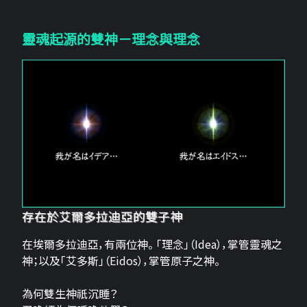
靈魂起源的雙神－理念與理念
存在於艾爾多拉迪亞的雙子神
在埃爾多拉迪亞，有兩位神。 「理念」（Idea），掌管靈魂之
神；以及「艾多斯」（Eidos），掌管原子之神。
為何雙生神祇沉睡？