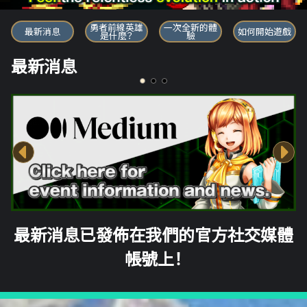
勇者前線英雄
勇者前線英雄
一次全新的體
最新消息
如何開始遊戲
是什麼？
驗
最新消息
最新消息已發佈在我們的官方社交媒體
帳號上！