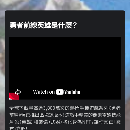
勇者前線英雄是什麼？
全球下載量高達3,800萬次的熱門手機遊戲系列《勇者
前線》現已推出區塊鏈版本！遊戲中精美的像素靈感技能
角色（英雄）和裝備（武器）將化身為NFT，讓你真正「擁​​
有」它們！