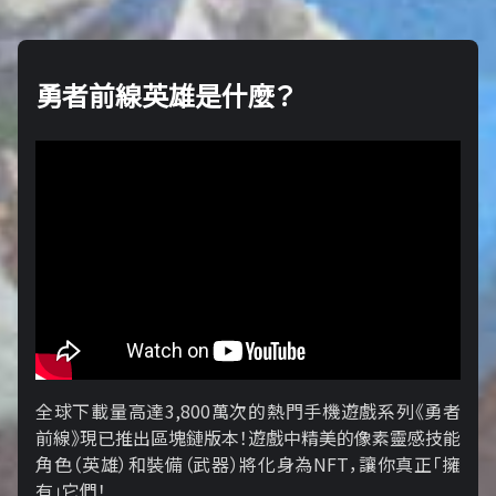
勇者前線英雄是什麼？
全球下載量高達3,800萬次的熱門手機遊戲系列《勇者
前線》現已推出區塊鏈版本！遊戲中精美的像素靈感技能
角色（英雄）和裝備（武器）將化身為NFT，讓你真正「擁​​
有」它們！