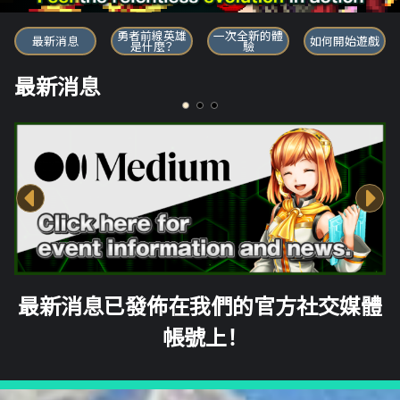
勇者前線英雄
勇者前線英雄
一次全新的體
最新消息
如何開始遊戲
是什麼？
驗
最新消息
最新消息已發佈在我們的官方社交媒體
帳號上！