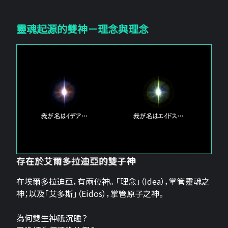
靈魂起源的雙神－理念與理念
存在於艾爾多拉迪亞的雙子神
在埃爾多拉迪亞，有兩位神。 「理念」（Idea），掌管靈魂之
神；以及「艾多斯」（Eidos），掌管原子之神。
為何雙生神祇沉睡？