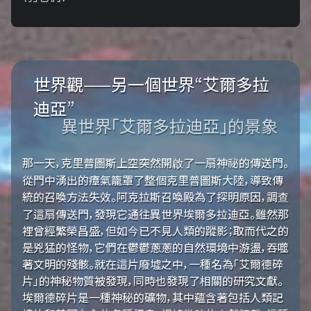
世界觀——另一個世界“艾爾多拉
迪亞”
異世界「艾爾多拉迪亞」的景象
那一天，克里普圖斯上空突然開啟了一扇神祕的傳送門。
從門中湧出的瘴氣籠罩了整個克里普圖斯大陸，導致傳
統的召喚方法失效。阿克拉斯召喚殿為了探明原因，調查
了這扇傳送門，發現它通往異世界埃爾多拉迪亞。雖然那
裡曾經繁榮昌盛，但如今已不見人類的蹤影；取而代之的
是兇猛的怪物，它們在鬱鬱蔥蔥的自然環境中游盪，吞噬
著文明的殘骸。就在這片廢墟之中，一種名為「艾爾德碎
片」的神秘物質被發現，同時也發現了相關的研究文獻。
埃爾德碎片是一種神秘的礦物，其中蘊含著包括人類記