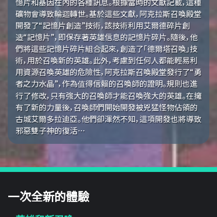
憶片和基因在內的各種訊息。根據當時的文獻記載，這種
礦物會導致輪迴轉世。基於這些文獻，阿克拉斯召喚殿堂
開發了“記憶片創造”技術，該技術利用艾爾德碎片創
造“記憶片”，即保存著英雄信息的記憶片碎片。隨後，他
們將這些記憶片碎片組合起來，創造了「德爾塔召喚」技
術，用於召喚新的英雄。此外，考慮到任何人都能輕易利
用資源召喚英雄的危險性，阿克拉斯召喚殿堂發行了“勇
者之力水晶”，作為值得信賴的召喚師的證明。規則也進
行了修改，只有強大的召喚師才能召喚強大的英雄。在擁
有了新的力量後，召喚師們開始開發被兇猛怪物佔領的
古城艾爾多拉迪亞。他們卻渾然不知，這項開發也將導致
邪惡雙子神的復活…
一次全新的體驗