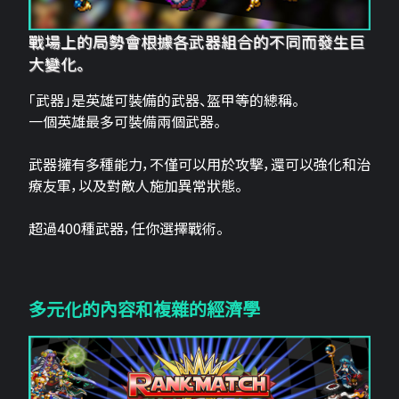
戰場上的局勢會根據各武器組合的不同而發生巨
大變化。
「武器」是英雄可裝備的武器、盔甲等的總稱。
一個英雄最多可裝備兩個武器。
武器擁有多種能力，不僅可以用於攻擊，還可以強化和治
療友軍，以及對敵人施加異常狀態。
超過400種武器，任你選擇戰術。
多元化的內容和複雜的經濟學