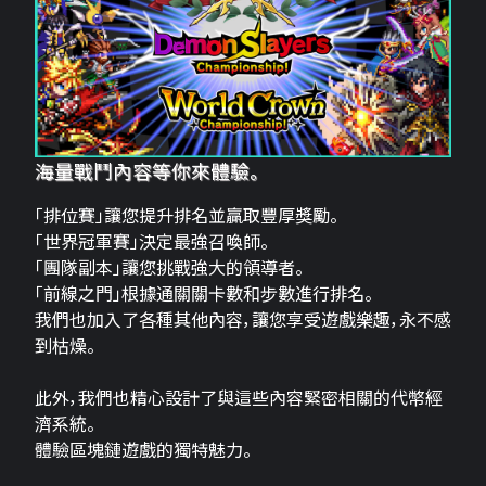
海量戰鬥內容等你來體驗。
「排位賽」讓您提升排名並贏取豐厚獎勵。
「世界冠軍賽」決定最強召喚師。
「團隊副本」讓您挑戰強大的領導者。
「前線之門」根據通關關卡數和步數進行排名。
我們也加入了各種其他內容，讓您享受遊戲樂趣，永不感
到枯燥。
此外，我們也精心設計了與這些內容緊密相關的代幣經
濟系統。
體驗區塊鏈遊戲的獨特魅力。