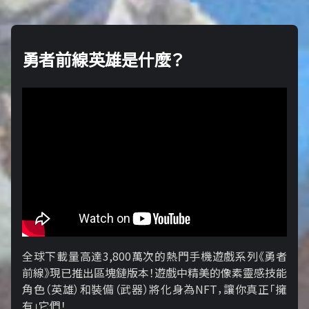
勇者前線英雄是什麼？
全球下載量高達3,800萬次的熱門手機遊戲系列《勇者
前線》現已推出區塊鏈版本！遊戲中精美的像素靈感技能
角色（英雄）和裝備（武器）將化身為NFT，讓你真正「擁​​
有」它們！