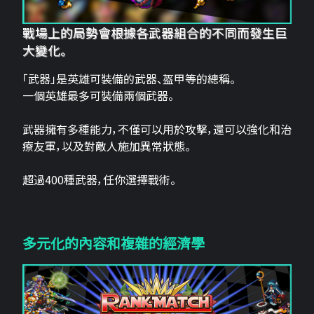
戰場上的局勢會根據各武器組合的不同而發生巨
大變化。
「武器」是英雄可裝備的武器、盔甲等的總稱。
一個英雄最多可裝備兩個武器。
武器擁有多種能力，不僅可以用於攻擊，還可以強化和治
療友軍，以及對敵人施加異常狀態。
超過400種武器，任你選擇戰術。
多元化的內容和複雜的經濟學