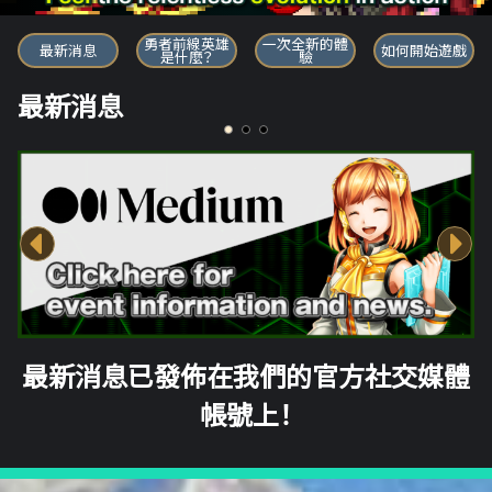
勇者前線英雄
勇者前線英雄
一次全新的體
最新消息
如何開始遊戲
是什麼？
驗
最新消息
最新消息已發佈在我們的官方社交媒體
帳號上！