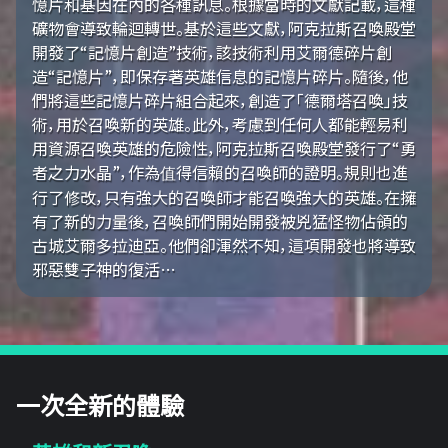
憶片和基因在內的各種訊息。根據當時的文獻記載，這種
礦物會導致輪迴轉世。基於這些文獻，阿克拉斯召喚殿堂
開發了“記憶片創造”技術，該技術利用艾爾德碎片創
造“記憶片”，即保存著英雄信息的記憶片碎片。隨後，他
們將這些記憶片碎片組合起來，創造了「德爾塔召喚」技
術，用於召喚新的英雄。此外，考慮到任何人都能輕易利
用資源召喚英雄的危險性，阿克拉斯召喚殿堂發行了“勇
者之力水晶”，作為值得信賴的召喚師的證明。規則也進
行了修改，只有強大的召喚師才能召喚強大的英雄。在擁
有了新的力量後，召喚師們開始開發被兇猛怪物佔領的
古城艾爾多拉迪亞。他們卻渾然不知，這項開發也將導致
邪惡雙子神的復活…
一次全新的體驗