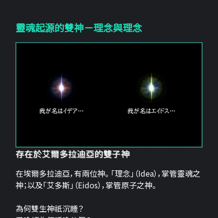
靈魂起源的雙神－理念與理念
存在於艾爾多拉迪亞的雙子神
在埃爾多拉迪亞，有兩位神。 「理念」（Idea），掌管靈魂之
神；以及「艾多斯」（Eidos），掌管原子之神。
為何雙生神祇沉睡？