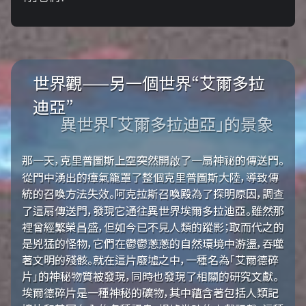
世界觀——另一個世界“艾爾多拉
迪亞”
異世界「艾爾多拉迪亞」的景象
那一天，克里普圖斯上空突然開啟了一扇神祕的傳送門。
從門中湧出的瘴氣籠罩了整個克里普圖斯大陸，導致傳
統的召喚方法失效。阿克拉斯召喚殿為了探明原因，調查
了這扇傳送門，發現它通往異世界埃爾多拉迪亞。雖然那
裡曾經繁榮昌盛，但如今已不見人類的蹤影；取而代之的
是兇猛的怪物，它們在鬱鬱蔥蔥的自然環境中游盪，吞噬
著文明的殘骸。就在這片廢墟之中，一種名為「艾爾德碎
片」的神秘物質被發現，同時也發現了相關的研究文獻。
埃爾德碎片是一種神秘的礦物，其中蘊含著包括人類記