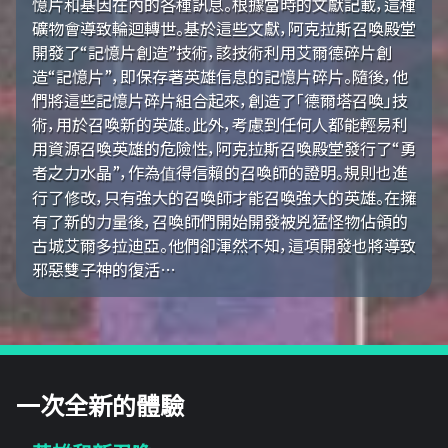
憶片和基因在內的各種訊息。根據當時的文獻記載，這種
礦物會導致輪迴轉世。基於這些文獻，阿克拉斯召喚殿堂
開發了“記憶片創造”技術，該技術利用艾爾德碎片創
造“記憶片”，即保存著英雄信息的記憶片碎片。隨後，他
們將這些記憶片碎片組合起來，創造了「德爾塔召喚」技
術，用於召喚新的英雄。此外，考慮到任何人都能輕易利
用資源召喚英雄的危險性，阿克拉斯召喚殿堂發行了“勇
者之力水晶”，作為值得信賴的召喚師的證明。規則也進
行了修改，只有強大的召喚師才能召喚強大的英雄。在擁
有了新的力量後，召喚師們開始開發被兇猛怪物佔領的
古城艾爾多拉迪亞。他們卻渾然不知，這項開發也將導致
邪惡雙子神的復活…
一次全新的體驗