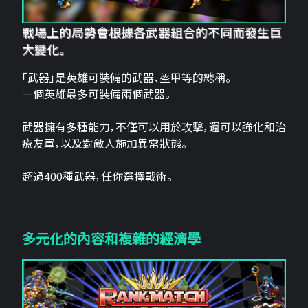
戰場上的局勢會根據各武器組合的不同而發生巨
大變化。
「武器」是英雄可裝備的武器、盔甲等的總稱。
一個英雄最多可裝備兩個武器。
武器擁有多種能力，不僅可以用於攻擊，還可以強化和治
療友軍，以及對敵人施加異常狀態。
超過400種武器，任你選擇戰術。
多元化的內容和複雜的經濟學