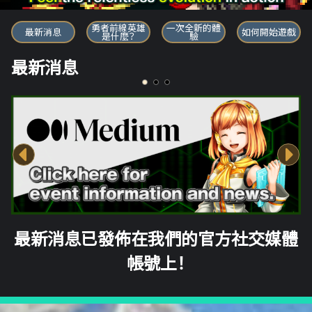
勇者前線英雄
勇者前線英雄
一次全新的體
最新消息
如何開始遊戲
是什麼？
驗
最新消息
最新消息已發佈在我們的官方社交媒體
帳號上！