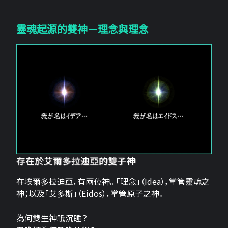
靈魂起源的雙神－理念與理念
存在於艾爾多拉迪亞的雙子神
在埃爾多拉迪亞，有兩位神。 「理念」（Idea），掌管靈魂之
神；以及「艾多斯」（Eidos），掌管原子之神。
為何雙生神祇沉睡？