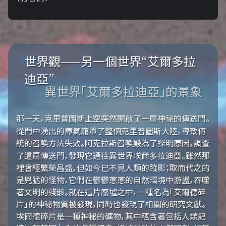
世界觀——另一個世界“艾爾多拉
迪亞”
異世界「艾爾多拉迪亞」的景象
那一天，克里普圖斯上空突然開啟了一扇神祕的傳送門。
從門中湧出的瘴氣籠罩了整個克里普圖斯大陸，導致傳
統的召喚方法失效。阿克拉斯召喚殿為了探明原因，調查
了這扇傳送門，發現它通往異世界埃爾多拉迪亞。雖然那
裡曾經繁榮昌盛，但如今已不見人類的蹤影；取而代之的
是兇猛的怪物，它們在鬱鬱蔥蔥的自然環境中游盪，吞噬
著文明的殘骸。就在這片廢墟之中，一種名為「艾爾德碎
片」的神秘物質被發現，同時也發現了相關的研究文獻。
埃爾德碎片是一種神秘的礦物，其中蘊含著包括人類記