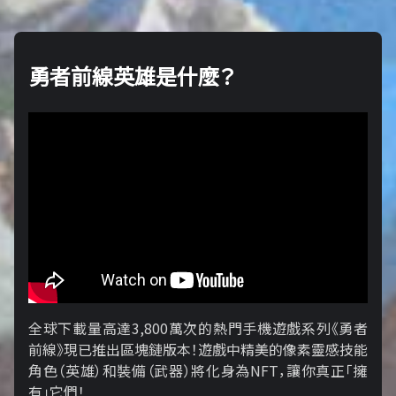
勇者前線英雄是什麼？
全球下載量高達3,800萬次的熱門手機遊戲系列《勇者
前線》現已推出區塊鏈版本！遊戲中精美的像素靈感技能
角色（英雄）和裝備（武器）將化身為NFT，讓你真正「擁​​
有」它們！