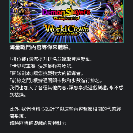
海量戰鬥內容等你來體驗。
「排位賽」讓您提升排名並贏取豐厚獎勵。
「世界冠軍賽」決定最強召喚師。
「團隊副本」讓您挑戰強大的領導者。
「前線之門」根據通關關卡數和步數進行排名。
我們也加入了各種其他內容，讓您享受遊戲樂趣，永不感
到枯燥。
此外，我們也精心設計了與這些內容緊密相關的代幣經
濟系統。
體驗區塊鏈遊戲的獨特魅力。