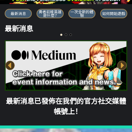
勇者前線英雄
勇者前線英雄
一次全新的體
最新消息
如何開始遊戲
是什麼？
驗
最新消息
最新消息已發佈在我們的官方社交媒體
帳號上！