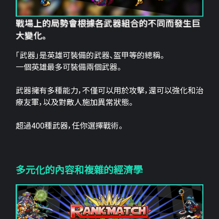
戰場上的局勢會根據各武器組合的不同而發生巨
大變化。
「武器」是英雄可裝備的武器、盔甲等的總稱。
一個英雄最多可裝備兩個武器。
武器擁有多種能力，不僅可以用於攻擊，還可以強化和治
療友軍，以及對敵人施加異常狀態。
超過400種武器，任你選擇戰術。
多元化的內容和複雜的經濟學