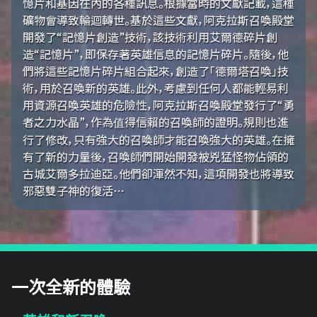
憶片和基因在內的各種訊息。根據當時的文獻記載，這種
礦物會導致輪迴轉世。基於這些文獻，阿克拉斯召喚殿堂
開發了“記憶片創造”技術，該技術利用艾爾德碎片創
造“記憶片”，即保存著英雄信息的記憶片碎片。隨後，他
們將這些記憶片碎片組合起來，創造了「德爾塔召喚」技
術，用於召喚新的英雄。此外，考慮到任何人都能輕易利
用資源召喚英雄的危險性，阿克拉斯召喚殿堂發行了“勇
者之力水晶”，作為值得信賴的召喚師的證明。規則也進
行了修改，只有強大的召喚師才能召喚強大的英雄。在擁
有了新的力量後，召喚師們開始開發被兇猛怪物佔領的
古城艾爾多拉迪亞。他們卻渾然不知，這項開發也將導致
邪惡雙子神的復活…
一次全新的體驗