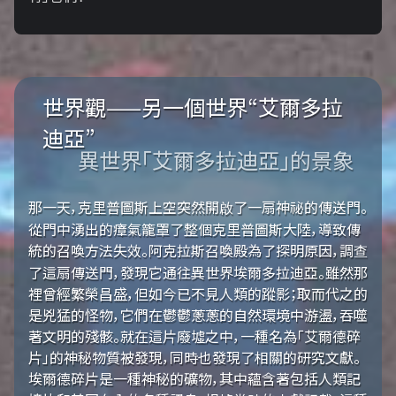
世界觀——另一個世界“艾爾多拉
迪亞”
異世界「艾爾多拉迪亞」的景象
那一天，克里普圖斯上空突然開啟了一扇神祕的傳送門。
從門中湧出的瘴氣籠罩了整個克里普圖斯大陸，導致傳
統的召喚方法失效。阿克拉斯召喚殿為了探明原因，調查
了這扇傳送門，發現它通往異世界埃爾多拉迪亞。雖然那
裡曾經繁榮昌盛，但如今已不見人類的蹤影；取而代之的
是兇猛的怪物，它們在鬱鬱蔥蔥的自然環境中游盪，吞噬
著文明的殘骸。就在這片廢墟之中，一種名為「艾爾德碎
片」的神秘物質被發現，同時也發現了相關的研究文獻。
埃爾德碎片是一種神秘的礦物，其中蘊含著包括人類記