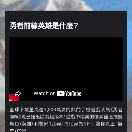
勇者前線英雄是什麼？
全球下載量高達3,800萬次的熱門手機遊戲系列《勇者
前線》現已推出區塊鏈版本！遊戲中精美的像素靈感技能
角色（英雄）和裝備（武器）將化身為NFT，讓你真正「擁​​
有」它們！