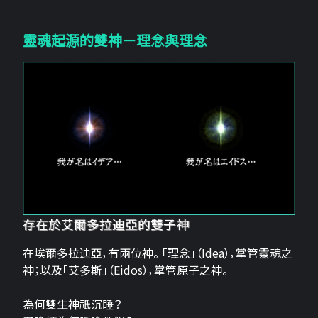
靈魂起源的雙神－理念與理念
存在於艾爾多拉迪亞的雙子神
在埃爾多拉迪亞，有兩位神。 「理念」（Idea），掌管靈魂之
神；以及「艾多斯」（Eidos），掌管原子之神。
為何雙生神祇沉睡？