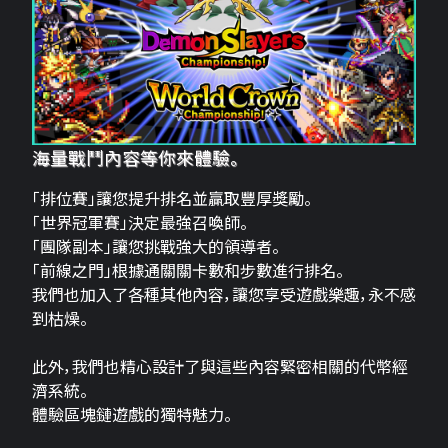
海量戰鬥內容等你來體驗。
「排位賽」讓您提升排名並贏取豐厚獎勵。
「世界冠軍賽」決定最強召喚師。
「團隊副本」讓您挑戰強大的領導者。
「前線之門」根據通關關卡數和步數進行排名。
我們也加入了各種其他內容，讓您享受遊戲樂趣，永不感
到枯燥。
此外，我們也精心設計了與這些內容緊密相關的代幣經
濟系統。
體驗區塊鏈遊戲的獨特魅力。