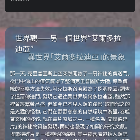
世界觀——另一個世界“艾爾多拉
迪亞”
異世界「艾爾多拉迪亞」的景象
那一天，克里普圖斯上空突然開啟了一扇神祕的傳送門。
從門中湧出的瘴氣籠罩了整個克里普圖斯大陸，導致傳
統的召喚方法失效。阿克拉斯召喚殿為了探明原因，調查
了這扇傳送門，發現它通往異世界埃爾多拉迪亞。雖然那
裡曾經繁榮昌盛，但如今已不見人類的蹤影；取而代之的
是兇猛的怪物，它們在鬱鬱蔥蔥的自然環境中游盪，吞噬
著文明的殘骸。就在這片廢墟之中，一種名為「艾爾德碎
片」的神秘物質被發現，同時也發現了相關的研究文獻。
埃爾德碎片是一種神秘的礦物，其中蘊含著包括人類記