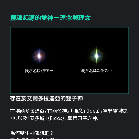
靈魂起源的雙神－理念與理念
存在於艾爾多拉迪亞的雙子神
在埃爾多拉迪亞，有兩位神。 「理念」（Idea），掌管靈魂之
神；以及「艾多斯」（Eidos），掌管原子之神。
為何雙生神祇沉睡？