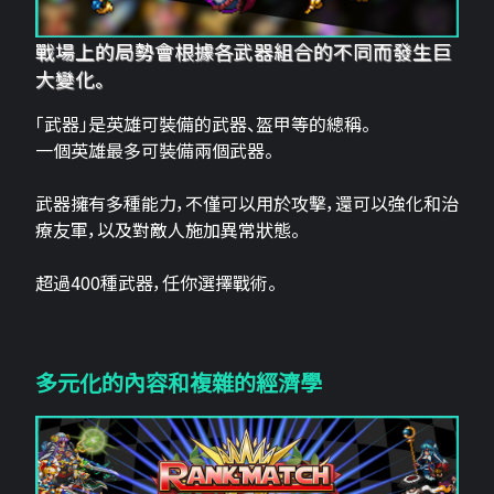
戰場上的局勢會根據各武器組合的不同而發生巨
大變化。
「武器」是英雄可裝備的武器、盔甲等的總稱。
一個英雄最多可裝備兩個武器。
武器擁有多種能力，不僅可以用於攻擊，還可以強化和治
療友軍，以及對敵人施加異常狀態。
超過400種武器，任你選擇戰術。
多元化的內容和複雜的經濟學