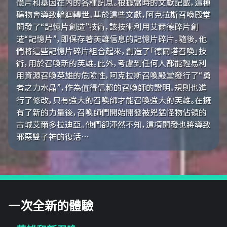
憶片和基因在內的各種訊息。根據當時的文獻記載，這種
礦物會導致輪迴轉世。基於這些文獻，阿克拉斯召喚殿堂
開發了“記憶片創造”技術，該技術利用艾爾德碎片創
造“記憶片”，即保存著英雄信息的記憶片碎片。隨後，他
們將這些記憶片碎片組合起來，創造了「德爾塔召喚」技
術，用於召喚新的英雄。此外，考慮到任何人都能輕易利
用資源召喚英雄的危險性，阿克拉斯召喚殿堂發行了“勇
者之力水晶”，作為值得信賴的召喚師的證明。規則也進
行了修改，只有強大的召喚師才能召喚強大的英雄。在擁
有了新的力量後，召喚師們開始開發被兇猛怪物佔領的
古城艾爾多拉迪亞。他們卻渾然不知，這項開發也將導致
邪惡雙子神的復活…
一次全新的體驗