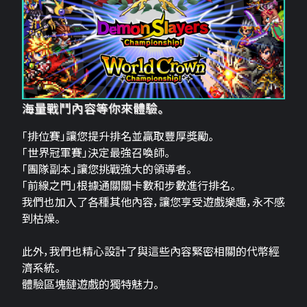
海量戰鬥內容等你來體驗。
「排位賽」讓您提升排名並贏取豐厚獎勵。
「世界冠軍賽」決定最強召喚師。
「團隊副本」讓您挑戰強大的領導者。
「前線之門」根據通關關卡數和步數進行排名。
我們也加入了各種其他內容，讓您享受遊戲樂趣，永不感
到枯燥。
此外，我們也精心設計了與這些內容緊密相關的代幣經
濟系統。
體驗區塊鏈遊戲的獨特魅力。