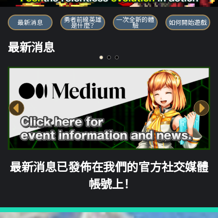
勇者前線英雄
勇者前線英雄
一次全新的體
最新消息
如何開始遊戲
是什麼？
驗
最新消息
最新消息已發佈在我們的官方社交媒體
帳號上！