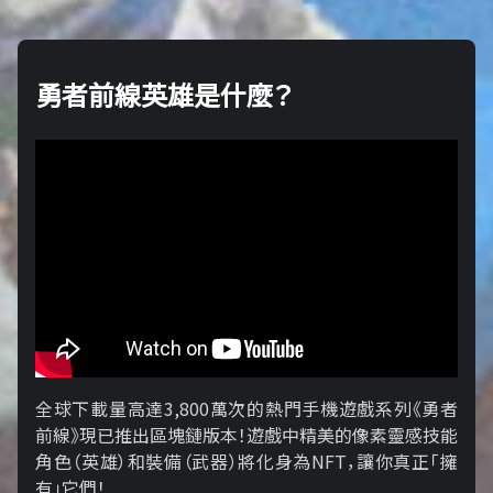
勇者前線英雄是什麼？
全球下載量高達3,800萬次的熱門手機遊戲系列《勇者
前線》現已推出區塊鏈版本！遊戲中精美的像素靈感技能
角色（英雄）和裝備（武器）將化身為NFT，讓你真正「擁​​
有」它們！