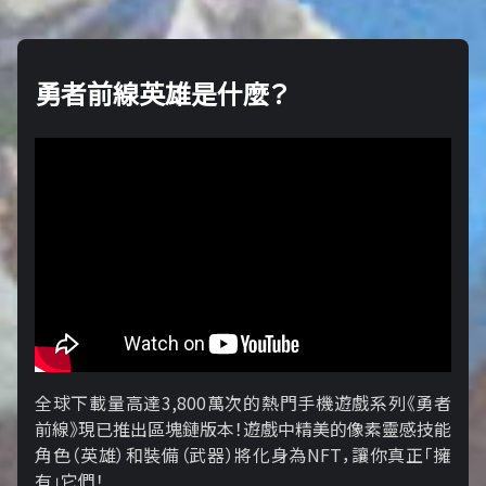
勇者前線英雄是什麼？
全球下載量高達3,800萬次的熱門手機遊戲系列《勇者
前線》現已推出區塊鏈版本！遊戲中精美的像素靈感技能
角色（英雄）和裝備（武器）將化身為NFT，讓你真正「擁​​
有」它們！