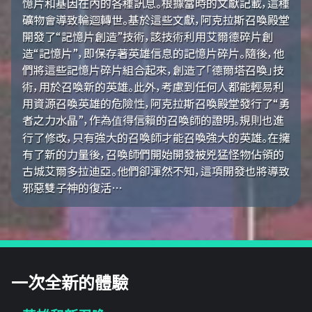
憶片和基因在內的各種訊息。根據當時的文獻記載，這種
礦物會導致輪迴轉世。基於這些文獻，阿克拉斯召喚殿堂
開發了“記憶片創造”技術，該技術利用艾爾德碎片創
造“記憶片”，即保存著英雄信息的記憶片碎片。隨後，他
們將這些記憶片碎片組合起來，創造了「德爾塔召喚」技
術，用於召喚新的英雄。此外，考慮到任何人都能輕易利
用資源召喚英雄的危險性，阿克拉斯召喚殿堂發行了“勇
者之力水晶”，作為值得信賴的召喚師的證明。規則也進
行了修改，只有強大的召喚師才能召喚強大的英雄。在擁
有了新的力量後，召喚師們開始開發被兇猛怪物佔領的
古城艾爾多拉迪亞。他們卻渾然不知，這項開發也將導致
邪惡雙子神的復活…
一次全新的體驗