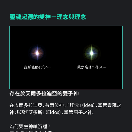
靈魂起源的雙神－理念與理念
存在於艾爾多拉迪亞的雙子神
在埃爾多拉迪亞，有兩位神。 「理念」（Idea），掌管靈魂之
神；以及「艾多斯」（Eidos），掌管原子之神。
為何雙生神祇沉睡？