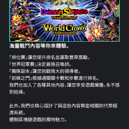
海量戰鬥內容等你來體驗。
「排位賽」讓您提升排名並贏取豐厚獎勵。
「世界冠軍賽」決定最強召喚師。
「團隊副本」讓您挑戰強大的領導者。
「前線之門」根據通關關卡數和步數進行排名。
我們也加入了各種其他內容，讓您享受遊戲樂趣，永不感
到枯燥。
此外，我們也精心設計了與這些內容緊密相關的代幣經
濟系統。
體驗區塊鏈遊戲的獨特魅力。