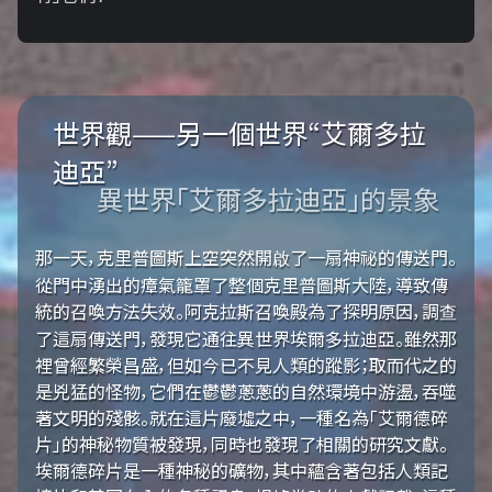
世界觀——另一個世界“艾爾多拉
迪亞”
異世界「艾爾多拉迪亞」的景象
那一天，克里普圖斯上空突然開啟了一扇神祕的傳送門。
從門中湧出的瘴氣籠罩了整個克里普圖斯大陸，導致傳
統的召喚方法失效。阿克拉斯召喚殿為了探明原因，調查
了這扇傳送門，發現它通往異世界埃爾多拉迪亞。雖然那
裡曾經繁榮昌盛，但如今已不見人類的蹤影；取而代之的
是兇猛的怪物，它們在鬱鬱蔥蔥的自然環境中游盪，吞噬
著文明的殘骸。就在這片廢墟之中，一種名為「艾爾德碎
片」的神秘物質被發現，同時也發現了相關的研究文獻。
埃爾德碎片是一種神秘的礦物，其中蘊含著包括人類記