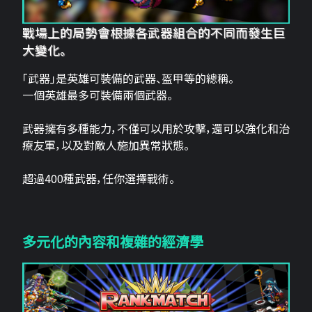
戰場上的局勢會根據各武器組合的不同而發生巨
大變化。
「武器」是英雄可裝備的武器、盔甲等的總稱。
一個英雄最多可裝備兩個武器。
武器擁有多種能力，不僅可以用於攻擊，還可以強化和治
療友軍，以及對敵人施加異常狀態。
超過400種武器，任你選擇戰術。
多元化的內容和複雜的經濟學