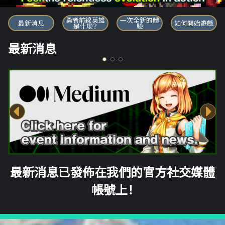
勇者前線英雄
勇者前線英雄
一次全新的體
最新消息
如何開始遊戲
是什麼？
驗
最新消息
最新消息已發佈在我們的官方社交媒體
帳號上！