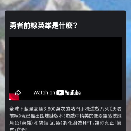
勇者前線英雄是什麼？
全球下載量高達3,800萬次的熱門手機遊戲系列《勇者
前線》現已推出區塊鏈版本！遊戲中精美的像素靈感技能
角色（英雄）和裝備（武器）將化身為NFT，讓你真正「擁​​
有」它們！