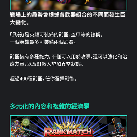
戰場上的局勢會根據各武器組合的不同而發生巨
大變化。
「武器」是英雄可裝備的武器、盔甲等的總稱。
一個英雄最多可裝備兩個武器。
武器擁有多種能力，不僅可以用於攻擊，還可以強化和治
療友軍，以及對敵人施加異常狀態。
超過400種武器，任你選擇戰術。
多元化的內容和複雜的經濟學