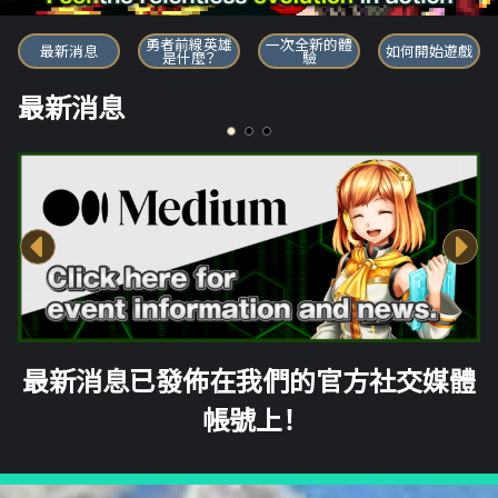
勇者前線英雄
勇者前線英雄
一次全新的體
最新消息
如何開始遊戲
是什麼？
驗
最新消息
最新消息已發佈在我們的官方社交媒體
帳號上！