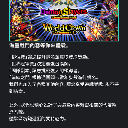
海量戰鬥內容等你來體驗。
「排位賽」讓您提升排名並贏取豐厚獎勵。
「世界冠軍賽」決定最強召喚師。
「團隊副本」讓您挑戰強大的領導者。
「前線之門」根據通關關卡數和步數進行排名。
我們也加入了各種其他內容，讓您享受遊戲樂趣，永不感
到枯燥。
此外，我們也精心設計了與這些內容緊密相關的代幣經
濟系統。
體驗區塊鏈遊戲的獨特魅力。