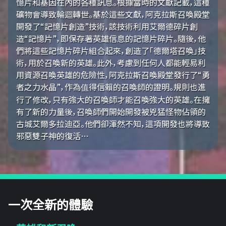
憶片和基因在內的各種訊息。根據當時的文獻記載，這種
礦物會導致輪迴轉世。基於這些文獻，阿克拉斯召喚殿堂
開發了“記憶片創造”技術，該技術利用艾爾德碎片創
造“記憶片”，即保存著英雄信息的記憶片碎片。隨後，他
們將這些記憶片碎片組合起來，創造了「德爾塔召喚」技
術，用於召喚新的英雄。此外，考慮到任何人都能輕易利
用資源召喚英雄的危險性，阿克拉斯召喚殿堂發行了“勇
者之力水晶”，作為值得信賴的召喚師的證明。規則也進
行了修改，只有強大的召喚師才能召喚強大的英雄。在擁
有了新的力量後，召喚師們開始開發被兇猛怪物佔領的
古城艾爾多拉迪亞。他們卻渾然不知，這項開發也將導致
邪惡雙子神的復活…
一次全新的體驗