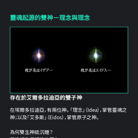
靈魂起源的雙神－理念與理念
存在於艾爾多拉迪亞的雙子神
在埃爾多拉迪亞，有兩位神。 「理念」（Idea），掌管靈魂之
神；以及「艾多斯」（Eidos），掌管原子之神。
為何雙生神祇沉睡？