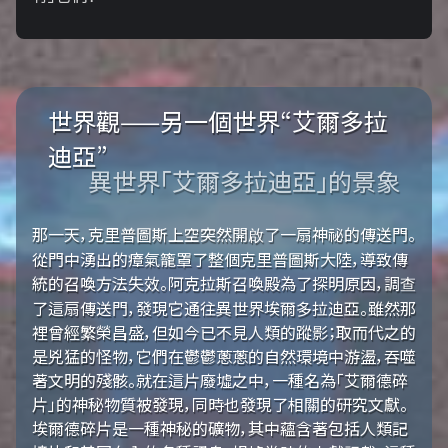
世界觀——另一個世界“艾爾多拉
迪亞”
異世界「艾爾多拉迪亞」的景象
那一天，克里普圖斯上空突然開啟了一扇神祕的傳送門。
從門中湧出的瘴氣籠罩了整個克里普圖斯大陸，導致傳
統的召喚方法失效。阿克拉斯召喚殿為了探明原因，調查
了這扇傳送門，發現它通往異世界埃爾多拉迪亞。雖然那
裡曾經繁榮昌盛，但如今已不見人類的蹤影；取而代之的
是兇猛的怪物，它們在鬱鬱蔥蔥的自然環境中游盪，吞噬
著文明的殘骸。就在這片廢墟之中，一種名為「艾爾德碎
片」的神秘物質被發現，同時也發現了相關的研究文獻。
埃爾德碎片是一種神秘的礦物，其中蘊含著包括人類記