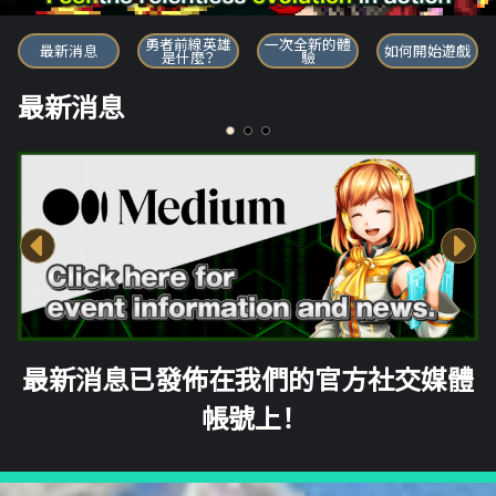
勇者前線英雄
勇者前線英雄
一次全新的體
最新消息
如何開始遊戲
是什麼？
驗
最新消息
最新消息已發佈在我們的官方社交媒體
帳號上！