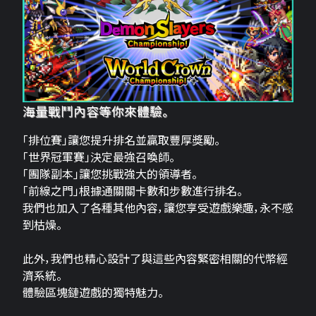
海量戰鬥內容等你來體驗。
「排位賽」讓您提升排名並贏取豐厚獎勵。
「世界冠軍賽」決定最強召喚師。
「團隊副本」讓您挑戰強大的領導者。
「前線之門」根據通關關卡數和步數進行排名。
我們也加入了各種其他內容，讓您享受遊戲樂趣，永不感
到枯燥。
此外，我們也精心設計了與這些內容緊密相關的代幣經
濟系統。
體驗區塊鏈遊戲的獨特魅力。