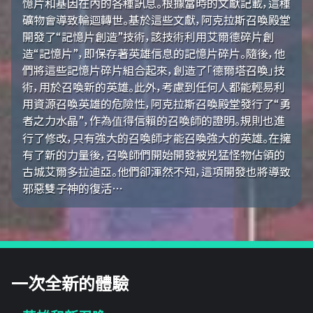
憶片和基因在內的各種訊息。根據當時的文獻記載，這種
礦物會導致輪迴轉世。基於這些文獻，阿克拉斯召喚殿堂
開發了“記憶片創造”技術，該技術利用艾爾德碎片創
造“記憶片”，即保存著英雄信息的記憶片碎片。隨後，他
們將這些記憶片碎片組合起來，創造了「德爾塔召喚」技
術，用於召喚新的英雄。此外，考慮到任何人都能輕易利
用資源召喚英雄的危險性，阿克拉斯召喚殿堂發行了“勇
者之力水晶”，作為值得信賴的召喚師的證明。規則也進
行了修改，只有強大的召喚師才能召喚強大的英雄。在擁
有了新的力量後，召喚師們開始開發被兇猛怪物佔領的
古城艾爾多拉迪亞。他們卻渾然不知，這項開發也將導致
邪惡雙子神的復活…
一次全新的體驗