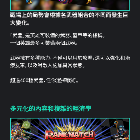
戰場上的局勢會根據各武器組合的不同而發生巨
大變化。
「武器」是英雄可裝備的武器、盔甲等的總稱。
一個英雄最多可裝備兩個武器。
武器擁有多種能力，不僅可以用於攻擊，還可以強化和治
療友軍，以及對敵人施加異常狀態。
超過400種武器，任你選擇戰術。
多元化的內容和複雜的經濟學