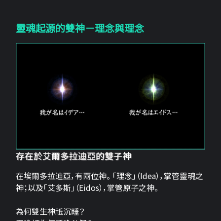
靈魂起源的雙神－理念與理念
存在於艾爾多拉迪亞的雙子神
在埃爾多拉迪亞，有兩位神。 「理念」（Idea），掌管靈魂之
神；以及「艾多斯」（Eidos），掌管原子之神。
為何雙生神祇沉睡？