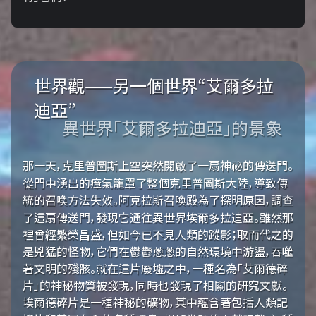
世界觀——另一個世界“艾爾多拉
迪亞”
異世界「艾爾多拉迪亞」的景象
那一天，克里普圖斯上空突然開啟了一扇神祕的傳送門。
從門中湧出的瘴氣籠罩了整個克里普圖斯大陸，導致傳
統的召喚方法失效。阿克拉斯召喚殿為了探明原因，調查
了這扇傳送門，發現它通往異世界埃爾多拉迪亞。雖然那
裡曾經繁榮昌盛，但如今已不見人類的蹤影；取而代之的
是兇猛的怪物，它們在鬱鬱蔥蔥的自然環境中游盪，吞噬
著文明的殘骸。就在這片廢墟之中，一種名為「艾爾德碎
片」的神秘物質被發現，同時也發現了相關的研究文獻。
埃爾德碎片是一種神秘的礦物，其中蘊含著包括人類記