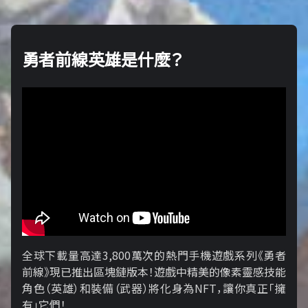
勇者前線英雄是什麼？
全球下載量高達3,800萬次的熱門手機遊戲系列《勇者
前線》現已推出區塊鏈版本！遊戲中精美的像素靈感技能
角色（英雄）和裝備（武器）將化身為NFT，讓你真正「擁​​
有」它們！