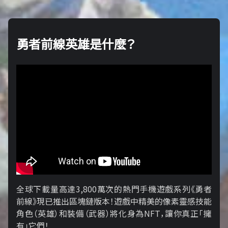
勇者前線英雄是什麼？
全球下載量高達3,800萬次的熱門手機遊戲系列《勇者
前線》現已推出區塊鏈版本！遊戲中精美的像素靈感技能
角色（英雄）和裝備（武器）將化身為NFT，讓你真正「擁​​
有」它們！