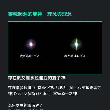
靈魂起源的雙神－理念與理念
存在於艾爾多拉迪亞的雙子神
在埃爾多拉迪亞，有兩位神。 「理念」（Idea），掌管靈魂之
神；以及「艾多斯」（Eidos），掌管原子之神。
為何雙生神祇沉睡？