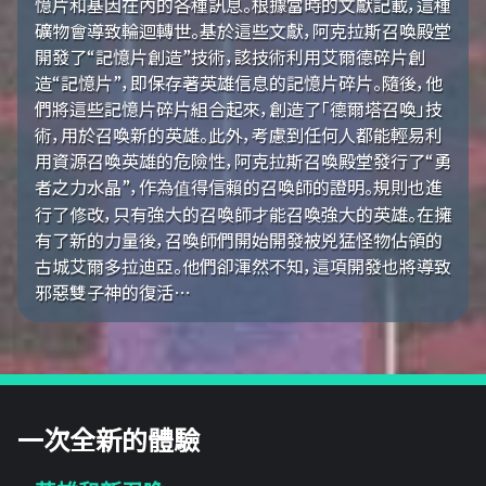
憶片和基因在內的各種訊息。根據當時的文獻記載，這種
礦物會導致輪迴轉世。基於這些文獻，阿克拉斯召喚殿堂
開發了“記憶片創造”技術，該技術利用艾爾德碎片創
造“記憶片”，即保存著英雄信息的記憶片碎片。隨後，他
們將這些記憶片碎片組合起來，創造了「德爾塔召喚」技
術，用於召喚新的英雄。此外，考慮到任何人都能輕易利
用資源召喚英雄的危險性，阿克拉斯召喚殿堂發行了“勇
者之力水晶”，作為值得信賴的召喚師的證明。規則也進
行了修改，只有強大的召喚師才能召喚強大的英雄。在擁
有了新的力量後，召喚師們開始開發被兇猛怪物佔領的
古城艾爾多拉迪亞。他們卻渾然不知，這項開發也將導致
邪惡雙子神的復活…
一次全新的體驗