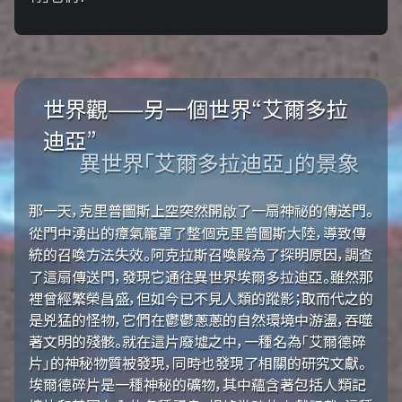
世界觀——另一個世界“艾爾多拉
迪亞”
異世界「艾爾多拉迪亞」的景象
那一天，克里普圖斯上空突然開啟了一扇神祕的傳送門。
從門中湧出的瘴氣籠罩了整個克里普圖斯大陸，導致傳
統的召喚方法失效。阿克拉斯召喚殿為了探明原因，調查
了這扇傳送門，發現它通往異世界埃爾多拉迪亞。雖然那
裡曾經繁榮昌盛，但如今已不見人類的蹤影；取而代之的
是兇猛的怪物，它們在鬱鬱蔥蔥的自然環境中游盪，吞噬
著文明的殘骸。就在這片廢墟之中，一種名為「艾爾德碎
片」的神秘物質被發現，同時也發現了相關的研究文獻。
埃爾德碎片是一種神秘的礦物，其中蘊含著包括人類記