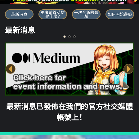
勇者前線英雄
勇者前線英雄
一次全新的體
最新消息
如何開始遊戲
是什麼？
驗
最新消息
最新消息已發佈在我們的官方社交媒體
帳號上！