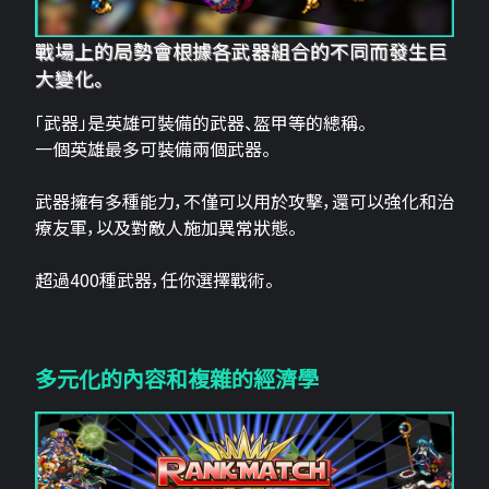
戰場上的局勢會根據各武器組合的不同而發生巨
大變化。
「武器」是英雄可裝備的武器、盔甲等的總稱。
一個英雄最多可裝備兩個武器。
武器擁有多種能力，不僅可以用於攻擊，還可以強化和治
療友軍，以及對敵人施加異常狀態。
超過400種武器，任你選擇戰術。
多元化的內容和複雜的經濟學