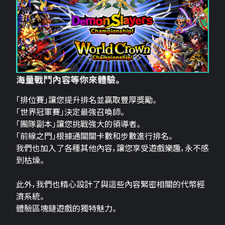
海量戰鬥內容等你來體驗。
「排位賽」讓您提升排名並贏取豐厚獎勵。
「世界冠軍賽」決定最強召喚師。
「團隊副本」讓您挑戰強大的領導者。
「前線之門」根據通關關卡數和步數進行排名。
我們也加入了各種其他內容，讓您享受遊戲樂趣，永不感
到枯燥。
此外，我們也精心設計了與這些內容緊密相關的代幣經
濟系統。
體驗區塊鏈遊戲的獨特魅力。