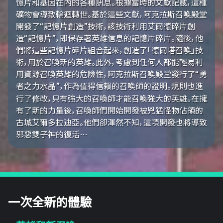
憶片和基因在內的各種訊息。根據當時的文獻記載，這種
礦物會導致輪迴轉世。基於這些文獻，阿克拉斯召喚殿堂
開發了“記憶片創造”技術，該技術利用艾爾德碎片創
造“記憶片”，即保存著英雄信息的記憶片碎片。隨後，他
們將這些記憶片碎片組合起來，創造了「德爾塔召喚」技
術，用於召喚新的英雄。此外，考慮到任何人都能輕易利
用資源召喚英雄的危險性，阿克拉斯召喚殿堂發行了“勇
者之力水晶”，作為值得信賴的召喚師的證明。規則也進
行了修改，只有強大的召喚師才能召喚強大的英雄。在擁
有了新的力量後，召喚師們開始開發被兇猛怪物佔領的
古城艾爾多拉迪亞。他們卻渾然不知，這項開發也將導致
邪惡雙子神的復活…
一次全新的體驗