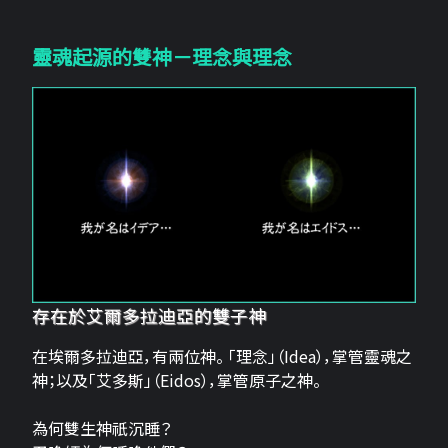
靈魂起源的雙神－理念與理念
存在於艾爾多拉迪亞的雙子神
在埃爾多拉迪亞，有兩位神。 「理念」（Idea），掌管靈魂之
神；以及「艾多斯」（Eidos），掌管原子之神。
為何雙生神祇沉睡？