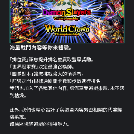
海量戰鬥內容等你來體驗。
「排位賽」讓您提升排名並贏取豐厚獎勵。
「世界冠軍賽」決定最強召喚師。
「團隊副本」讓您挑戰強大的領導者。
「前線之門」根據通關關卡數和步數進行排名。
我們也加入了各種其他內容，讓您享受遊戲樂趣，永不感
到枯燥。
此外，我們也精心設計了與這些內容緊密相關的代幣經
濟系統。
體驗區塊鏈遊戲的獨特魅力。