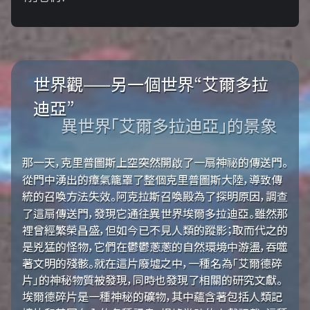
世界觀——另一個世界“艾爾多拉
迪亞”
異世界「艾爾多拉迪亞」的景象
那一天，克里普圖斯上空突然開啟了一扇神祕的傳送門。
從門中湧出的瘴氣籠罩了整個克里普圖斯大陸，導致傳
統的召喚方法失效。阿克拉斯召喚殿為了探明原因，調查
了這扇傳送門，發現它通往異世界埃爾多拉迪亞。雖然那
裡曾經繁榮昌盛，但如今已不見人類的蹤影；取而代之的
是兇猛的怪物，它們在鬱鬱蔥蔥的自然環境中游盪，吞噬
著文明的殘骸。就在這片廢墟之中，一種名為「艾爾德碎
片」的神秘物質被發現，同時也發現了相關的研究文獻。
埃爾德碎片是一種神秘的礦物，其中蘊含著包括人類記