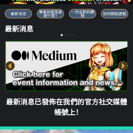
勇者前線英雄
勇者前線英雄
一次全新的體
最新消息
如何開始遊戲
是什麼？
驗
最新消息
最新消息已發佈在我們的官方社交媒體
帳號上！