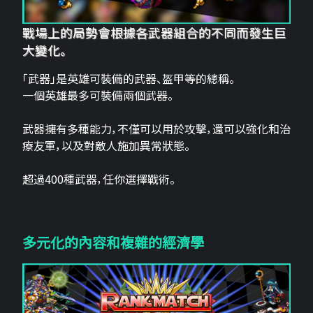
戰場上的局勢會根據各武器組合的不同而發生巨
大變化。
「武器」是英雄可裝備的武器、盔甲等的總稱。
一個英雄最多可裝備兩個武器。
武器擁有多種能力，不僅可以用於攻擊，還可以強化和治
療友軍，以及對敵人施加異常狀態。
超過400種武器，任你選擇戰術。
多元化的內容和複雜的經濟學