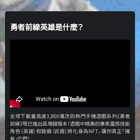
勇者前線英雄是什麼？
全球下載量高達3,800萬次的熱門手機遊戲系列《勇者
前線》現已推出區塊鏈版本！遊戲中精美的像素靈感技能
角色（英雄）和裝備（武器）將化身為NFT，讓你真正「擁​​
有」它們！