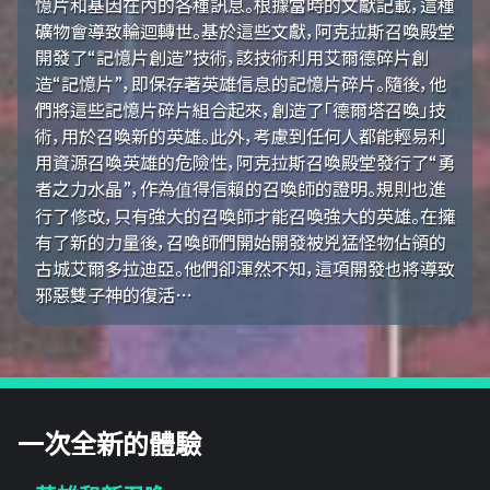
憶片和基因在內的各種訊息。根據當時的文獻記載，這種
礦物會導致輪迴轉世。基於這些文獻，阿克拉斯召喚殿堂
開發了“記憶片創造”技術，該技術利用艾爾德碎片創
造“記憶片”，即保存著英雄信息的記憶片碎片。隨後，他
們將這些記憶片碎片組合起來，創造了「德爾塔召喚」技
術，用於召喚新的英雄。此外，考慮到任何人都能輕易利
用資源召喚英雄的危險性，阿克拉斯召喚殿堂發行了“勇
者之力水晶”，作為值得信賴的召喚師的證明。規則也進
行了修改，只有強大的召喚師才能召喚強大的英雄。在擁
有了新的力量後，召喚師們開始開發被兇猛怪物佔領的
古城艾爾多拉迪亞。他們卻渾然不知，這項開發也將導致
邪惡雙子神的復活…
一次全新的體驗