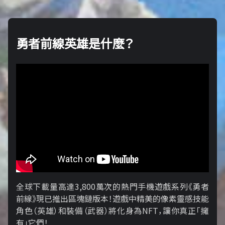
勇者前線英雄是什麼？
全球下載量高達3,800萬次的熱門手機遊戲系列《勇者
前線》現已推出區塊鏈版本！遊戲中精美的像素靈感技能
角色（英雄）和裝備（武器）將化身為NFT，讓你真正「擁​​
有」它們！