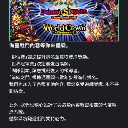
海量戰鬥內容等你來體驗。
「排位賽」讓您提升排名並贏取豐厚獎勵。
「世界冠軍賽」決定最強召喚師。
「團隊副本」讓您挑戰強大的領導者。
「前線之門」根據通關關卡數和步數進行排名。
我們也加入了各種其他內容，讓您享受遊戲樂趣，永不感
到枯燥。
此外，我們也精心設計了與這些內容緊密相關的代幣經
濟系統。
體驗區塊鏈遊戲的獨特魅力。