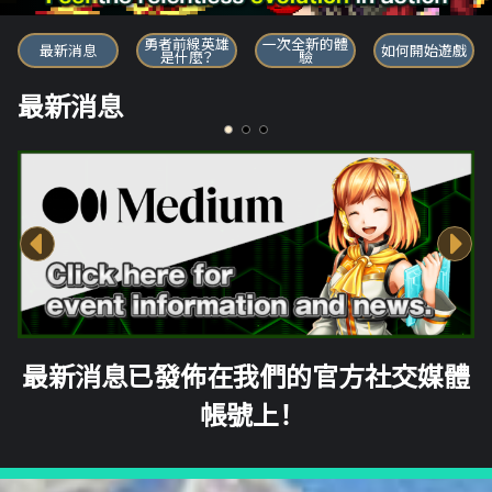
勇者前線英雄
勇者前線英雄
一次全新的體
最新消息
如何開始遊戲
是什麼？
驗
最新消息
最新消息已發佈在我們的官方社交媒體
帳號上！