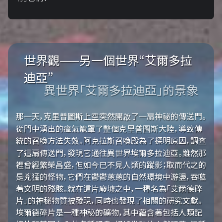
世界觀——另一個世界“艾爾多拉
迪亞”
異世界「艾爾多拉迪亞」的景象
那一天，克里普圖斯上空突然開啟了一扇神祕的傳送門。
從門中湧出的瘴氣籠罩了整個克里普圖斯大陸，導致傳
統的召喚方法失效。阿克拉斯召喚殿為了探明原因，調查
了這扇傳送門，發現它通往異世界埃爾多拉迪亞。雖然那
裡曾經繁榮昌盛，但如今已不見人類的蹤影；取而代之的
是兇猛的怪物，它們在鬱鬱蔥蔥的自然環境中游盪，吞噬
著文明的殘骸。就在這片廢墟之中，一種名為「艾爾德碎
片」的神秘物質被發現，同時也發現了相關的研究文獻。
埃爾德碎片是一種神秘的礦物，其中蘊含著包括人類記