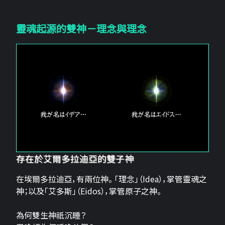
靈魂起源的雙神－理念與理念
存在於艾爾多拉迪亞的雙子神
在埃爾多拉迪亞，有兩位神。 「理念」（Idea），掌管靈魂之
神；以及「艾多斯」（Eidos），掌管原子之神。
為何雙生神祇沉睡？