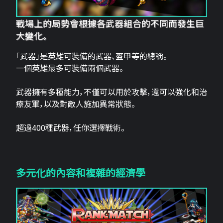
戰場上的局勢會根據各武器組合的不同而發生巨
大變化。
「武器」是英雄可裝備的武器、盔甲等的總稱。
一個英雄最多可裝備兩個武器。
武器擁有多種能力，不僅可以用於攻擊，還可以強化和治
療友軍，以及對敵人施加異常狀態。
超過400種武器，任你選擇戰術。
多元化的內容和複雜的經濟學