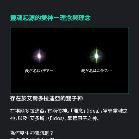
靈魂起源的雙神－理念與理念
存在於艾爾多拉迪亞的雙子神
在埃爾多拉迪亞，有兩位神。 「理念」（Idea），掌管靈魂之
神；以及「艾多斯」（Eidos），掌管原子之神。
為何雙生神祇沉睡？