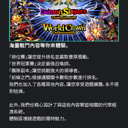
海量戰鬥內容等你來體驗。
「排位賽」讓您提升排名並贏取豐厚獎勵。
「世界冠軍賽」決定最強召喚師。
「團隊副本」讓您挑戰強大的領導者。
「前線之門」根據通關關卡數和步數進行排名。
我們也加入了各種其他內容，讓您享受遊戲樂趣，永不感
到枯燥。
此外，我們也精心設計了與這些內容緊密相關的代幣經
濟系統。
體驗區塊鏈遊戲的獨特魅力。