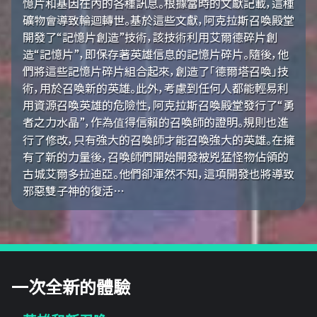
憶片和基因在內的各種訊息。根據當時的文獻記載，這種
礦物會導致輪迴轉世。基於這些文獻，阿克拉斯召喚殿堂
開發了“記憶片創造”技術，該技術利用艾爾德碎片創
造“記憶片”，即保存著英雄信息的記憶片碎片。隨後，他
們將這些記憶片碎片組合起來，創造了「德爾塔召喚」技
術，用於召喚新的英雄。此外，考慮到任何人都能輕易利
用資源召喚英雄的危險性，阿克拉斯召喚殿堂發行了“勇
者之力水晶”，作為值得信賴的召喚師的證明。規則也進
行了修改，只有強大的召喚師才能召喚強大的英雄。在擁
有了新的力量後，召喚師們開始開發被兇猛怪物佔領的
古城艾爾多拉迪亞。他們卻渾然不知，這項開發也將導致
邪惡雙子神的復活…
一次全新的體驗