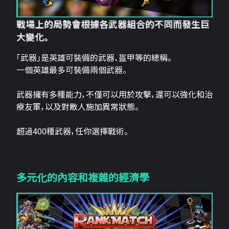
戰場上的局勢會根據各武器組合的不同而發生巨
大變化。
「武器」是英雄可裝備的武器、盔甲等的總稱。
一個英雄最多可裝備兩個武器。
武器擁有多種能力，不僅可以用於攻擊，還可以強化和治
療友軍，以及對敵人施加異常狀態。
超過400種武器，任你選擇戰術。
多元化的內容和複雜的經濟學