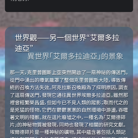
世界觀——另一個世界“艾爾多拉
迪亞”
異世界「艾爾多拉迪亞」的景象
那一天，克里普圖斯上空突然開啟了一扇神祕的傳送門。
從門中湧出的瘴氣籠罩了整個克里普圖斯大陸，導致傳
統的召喚方法失效。阿克拉斯召喚殿為了探明原因，調查
了這扇傳送門，發現它通往異世界埃爾多拉迪亞。雖然那
裡曾經繁榮昌盛，但如今已不見人類的蹤影；取而代之的
是兇猛的怪物，它們在鬱鬱蔥蔥的自然環境中游盪，吞噬
著文明的殘骸。就在這片廢墟之中，一種名為「艾爾德碎
片」的神秘物質被發現，同時也發現了相關的研究文獻。
埃爾德碎片是一種神秘的礦物，其中蘊含著包括人類記