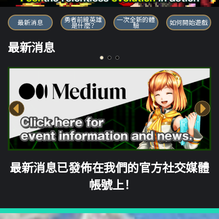
勇者前線英雄
勇者前線英雄
一次全新的體
最新消息
如何開始遊戲
是什麼？
驗
最新消息
最新消息已發佈在我們的官方社交媒體
帳號上！