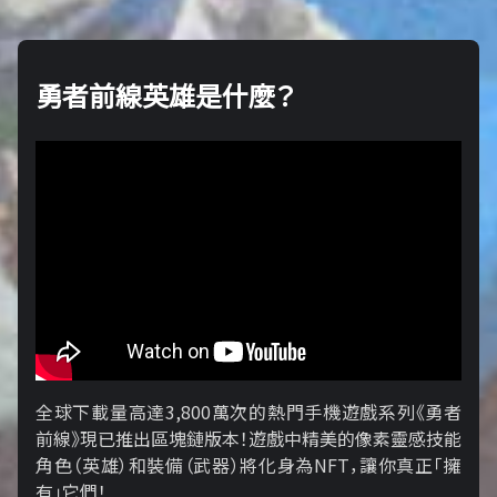
勇者前線英雄是什麼？
全球下載量高達3,800萬次的熱門手機遊戲系列《勇者
前線》現已推出區塊鏈版本！遊戲中精美的像素靈感技能
角色（英雄）和裝備（武器）將化身為NFT，讓你真正「擁​​
有」它們！