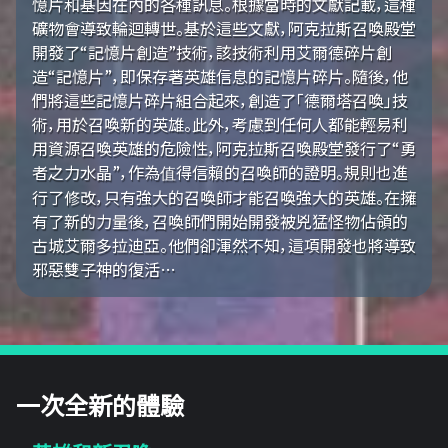
憶片和基因在內的各種訊息。根據當時的文獻記載，這種
礦物會導致輪迴轉世。基於這些文獻，阿克拉斯召喚殿堂
開發了“記憶片創造”技術，該技術利用艾爾德碎片創
造“記憶片”，即保存著英雄信息的記憶片碎片。隨後，他
們將這些記憶片碎片組合起來，創造了「德爾塔召喚」技
術，用於召喚新的英雄。此外，考慮到任何人都能輕易利
用資源召喚英雄的危險性，阿克拉斯召喚殿堂發行了“勇
者之力水晶”，作為值得信賴的召喚師的證明。規則也進
行了修改，只有強大的召喚師才能召喚強大的英雄。在擁
有了新的力量後，召喚師們開始開發被兇猛怪物佔領的
古城艾爾多拉迪亞。他們卻渾然不知，這項開發也將導致
邪惡雙子神的復活…
一次全新的體驗