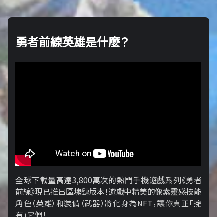
勇者前線英雄是什麼？
全球下載量高達3,800萬次的熱門手機遊戲系列《勇者
前線》現已推出區塊鏈版本！遊戲中精美的像素靈感技能
角色（英雄）和裝備（武器）將化身為NFT，讓你真正「擁​​
有」它們！