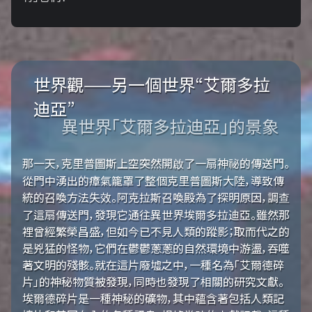
世界觀——另一個世界“艾爾多拉
迪亞”
異世界「艾爾多拉迪亞」的景象
那一天，克里普圖斯上空突然開啟了一扇神祕的傳送門。
從門中湧出的瘴氣籠罩了整個克里普圖斯大陸，導致傳
統的召喚方法失效。阿克拉斯召喚殿為了探明原因，調查
了這扇傳送門，發現它通往異世界埃爾多拉迪亞。雖然那
裡曾經繁榮昌盛，但如今已不見人類的蹤影；取而代之的
是兇猛的怪物，它們在鬱鬱蔥蔥的自然環境中游盪，吞噬
著文明的殘骸。就在這片廢墟之中，一種名為「艾爾德碎
片」的神秘物質被發現，同時也發現了相關的研究文獻。
埃爾德碎片是一種神秘的礦物，其中蘊含著包括人類記