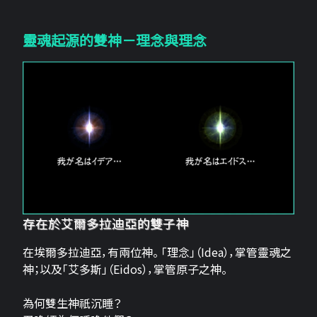
靈魂起源的雙神－理念與理念
存在於艾爾多拉迪亞的雙子神
在埃爾多拉迪亞，有兩位神。 「理念」（Idea），掌管靈魂之
神；以及「艾多斯」（Eidos），掌管原子之神。
為何雙生神祇沉睡？