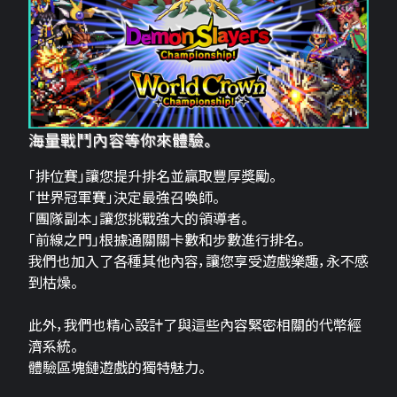
海量戰鬥內容等你來體驗。
「排位賽」讓您提升排名並贏取豐厚獎勵。
「世界冠軍賽」決定最強召喚師。
「團隊副本」讓您挑戰強大的領導者。
「前線之門」根據通關關卡數和步數進行排名。
我們也加入了各種其他內容，讓您享受遊戲樂趣，永不感
到枯燥。
此外，我們也精心設計了與這些內容緊密相關的代幣經
濟系統。
體驗區塊鏈遊戲的獨特魅力。