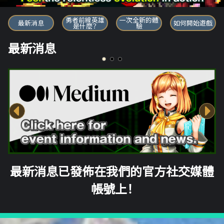
勇者前線英雄
勇者前線英雄
一次全新的體
最新消息
如何開始遊戲
是什麼？
驗
最新消息
最新消息已發佈在我們的官方社交媒體
帳號上！