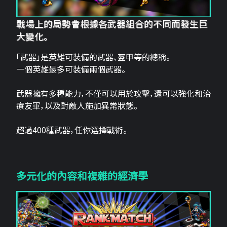
戰場上的局勢會根據各武器組合的不同而發生巨
大變化。
「武器」是英雄可裝備的武器、盔甲等的總稱。
一個英雄最多可裝備兩個武器。
武器擁有多種能力，不僅可以用於攻擊，還可以強化和治
療友軍，以及對敵人施加異常狀態。
超過400種武器，任你選擇戰術。
多元化的內容和複雜的經濟學