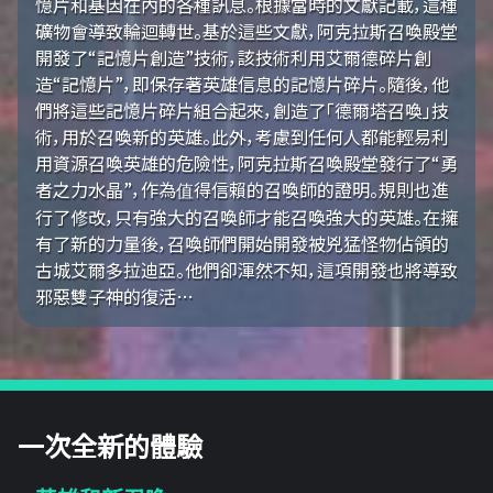
憶片和基因在內的各種訊息。根據當時的文獻記載，這種
礦物會導致輪迴轉世。基於這些文獻，阿克拉斯召喚殿堂
開發了“記憶片創造”技術，該技術利用艾爾德碎片創
造“記憶片”，即保存著英雄信息的記憶片碎片。隨後，他
們將這些記憶片碎片組合起來，創造了「德爾塔召喚」技
術，用於召喚新的英雄。此外，考慮到任何人都能輕易利
用資源召喚英雄的危險性，阿克拉斯召喚殿堂發行了“勇
者之力水晶”，作為值得信賴的召喚師的證明。規則也進
行了修改，只有強大的召喚師才能召喚強大的英雄。在擁
有了新的力量後，召喚師們開始開發被兇猛怪物佔領的
古城艾爾多拉迪亞。他們卻渾然不知，這項開發也將導致
邪惡雙子神的復活…
一次全新的體驗