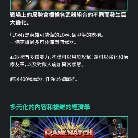
戰場上的局勢會根據各武器組合的不同而發生巨
大變化。
「武器」是英雄可裝備的武器、盔甲等的總稱。
一個英雄最多可裝備兩個武器。
武器擁有多種能力，不僅可以用於攻擊，還可以強化和治
療友軍，以及對敵人施加異常狀態。
超過400種武器，任你選擇戰術。
多元化的內容和複雜的經濟學