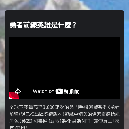
勇者前線英雄是什麼？
全球下載量高達3,800萬次的熱門手機遊戲系列《勇者
前線》現已推出區塊鏈版本！遊戲中精美的像素靈感技能
角色（英雄）和裝備（武器）將化身為NFT，讓你真正「擁​​
有」它們！