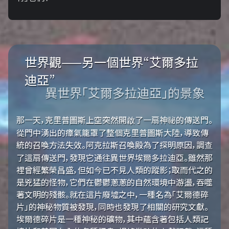
世界觀——另一個世界“艾爾多拉
迪亞”
異世界「艾爾多拉迪亞」的景象
那一天，克里普圖斯上空突然開啟了一扇神祕的傳送門。
從門中湧出的瘴氣籠罩了整個克里普圖斯大陸，導致傳
統的召喚方法失效。阿克拉斯召喚殿為了探明原因，調查
了這扇傳送門，發現它通往異世界埃爾多拉迪亞。雖然那
裡曾經繁榮昌盛，但如今已不見人類的蹤影；取而代之的
是兇猛的怪物，它們在鬱鬱蔥蔥的自然環境中游盪，吞噬
著文明的殘骸。就在這片廢墟之中，一種名為「艾爾德碎
片」的神秘物質被發現，同時也發現了相關的研究文獻。
埃爾德碎片是一種神秘的礦物，其中蘊含著包括人類記