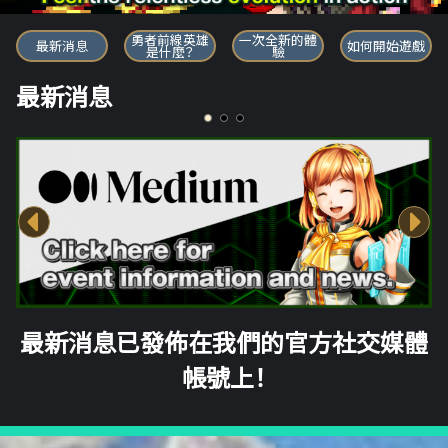
勇者前線英雄
勇者前線英雄
一次全新的體
最新消息
如何開始遊戲
是什麼？
驗
最新消息
最新消息已發佈在我們的官方社交媒體
帳號上！