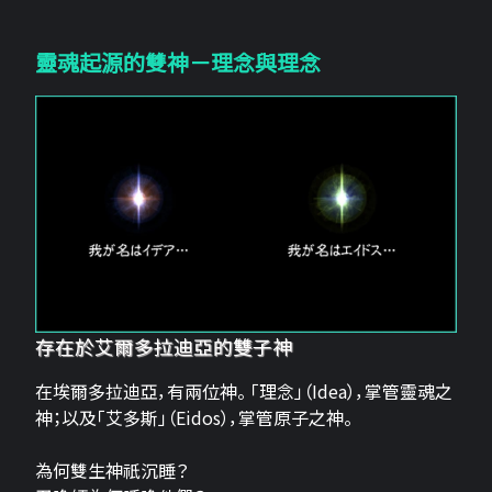
靈魂起源的雙神－理念與理念
存在於艾爾多拉迪亞的雙子神
在埃爾多拉迪亞，有兩位神。 「理念」（Idea），掌管靈魂之
神；以及「艾多斯」（Eidos），掌管原子之神。
為何雙生神祇沉睡？