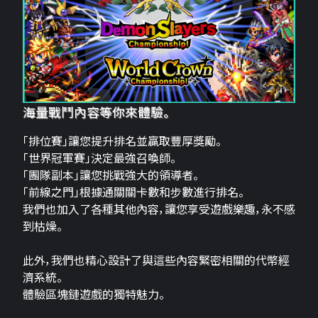
海量戰鬥內容等你來體驗。
「排位賽」讓您提升排名並贏取豐厚獎勵。
「世界冠軍賽」決定最強召喚師。
「團隊副本」讓您挑戰強大的領導者。
「前線之門」根據通關關卡數和步數進行排名。
我們也加入了各種其他內容，讓您享受遊戲樂趣，永不感
到枯燥。
此外，我們也精心設計了與這些內容緊密相關的代幣經
濟系統。
體驗區塊鏈遊戲的獨特魅力。