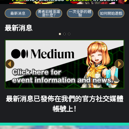
勇者前線英雄
勇者前線英雄
一次全新的體
最新消息
如何開始遊戲
是什麼？
驗
最新消息
最新消息已發佈在我們的官方社交媒體
帳號上！