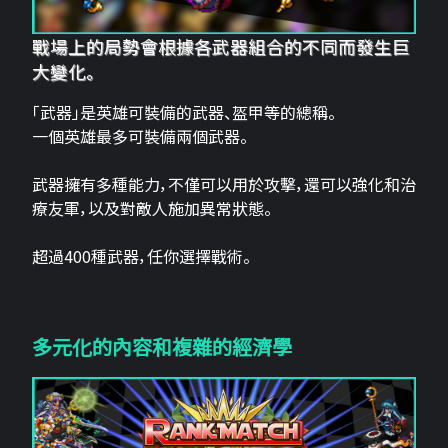
戰場上的局勢會根據各武器組合的不同而發生巨
大變化。
「武器」是英雄可裝備的武器、盔甲等的總稱。
一個英雄最多可裝備兩個武器。
武器擁有多種能力，不僅可以用於攻擊，還可以強化和治
療友軍，以及對敵人施加異常狀態。
超過400種武器，任你選擇戰術。
多元化的內容和複雜的經濟學