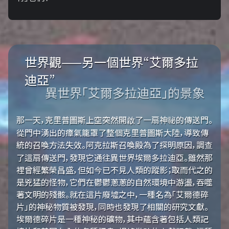
世界觀——另一個世界“艾爾多拉
迪亞”
異世界「艾爾多拉迪亞」的景象
那一天，克里普圖斯上空突然開啟了一扇神祕的傳送門。
從門中湧出的瘴氣籠罩了整個克里普圖斯大陸，導致傳
統的召喚方法失效。阿克拉斯召喚殿為了探明原因，調查
了這扇傳送門，發現它通往異世界埃爾多拉迪亞。雖然那
裡曾經繁榮昌盛，但如今已不見人類的蹤影；取而代之的
是兇猛的怪物，它們在鬱鬱蔥蔥的自然環境中游盪，吞噬
著文明的殘骸。就在這片廢墟之中，一種名為「艾爾德碎
片」的神秘物質被發現，同時也發現了相關的研究文獻。
埃爾德碎片是一種神秘的礦物，其中蘊含著包括人類記