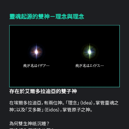
靈魂起源的雙神－理念與理念
存在於艾爾多拉迪亞的雙子神
在埃爾多拉迪亞，有兩位神。 「理念」（Idea），掌管靈魂之
神；以及「艾多斯」（Eidos），掌管原子之神。
為何雙生神祇沉睡？