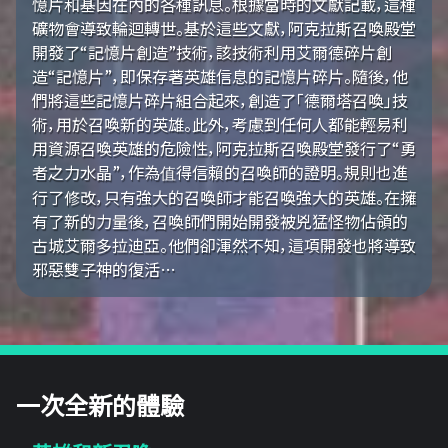
憶片和基因在內的各種訊息。根據當時的文獻記載，這種
礦物會導致輪迴轉世。基於這些文獻，阿克拉斯召喚殿堂
開發了“記憶片創造”技術，該技術利用艾爾德碎片創
造“記憶片”，即保存著英雄信息的記憶片碎片。隨後，他
們將這些記憶片碎片組合起來，創造了「德爾塔召喚」技
術，用於召喚新的英雄。此外，考慮到任何人都能輕易利
用資源召喚英雄的危險性，阿克拉斯召喚殿堂發行了“勇
者之力水晶”，作為值得信賴的召喚師的證明。規則也進
行了修改，只有強大的召喚師才能召喚強大的英雄。在擁
有了新的力量後，召喚師們開始開發被兇猛怪物佔領的
古城艾爾多拉迪亞。他們卻渾然不知，這項開發也將導致
邪惡雙子神的復活…
一次全新的體驗