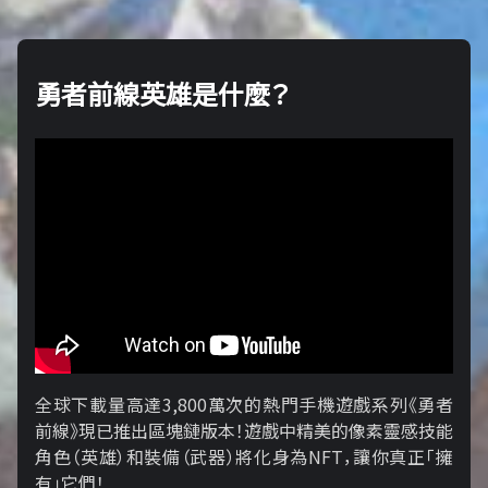
勇者前線英雄是什麼？
全球下載量高達3,800萬次的熱門手機遊戲系列《勇者
前線》現已推出區塊鏈版本！遊戲中精美的像素靈感技能
角色（英雄）和裝備（武器）將化身為NFT，讓你真正「擁​​
有」它們！