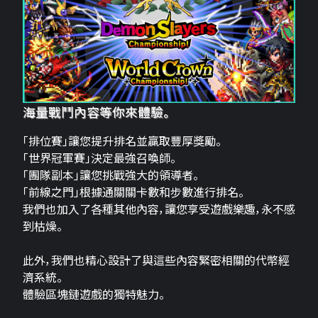
海量戰鬥內容等你來體驗。
「排位賽」讓您提升排名並贏取豐厚獎勵。
「世界冠軍賽」決定最強召喚師。
「團隊副本」讓您挑戰強大的領導者。
「前線之門」根據通關關卡數和步數進行排名。
我們也加入了各種其他內容，讓您享受遊戲樂趣，永不感
到枯燥。
此外，我們也精心設計了與這些內容緊密相關的代幣經
濟系統。
體驗區塊鏈遊戲的獨特魅力。