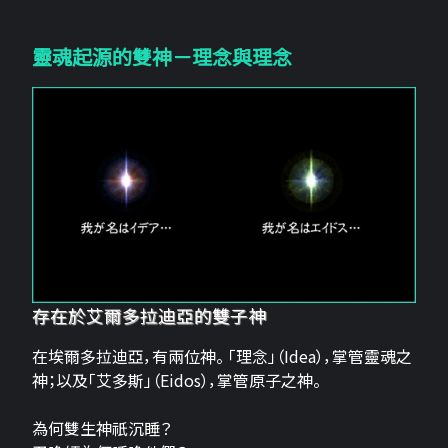
靈魂起源的雙神－理念與理念
存在於艾爾多拉迪亞的雙子神
在埃爾多拉迪亞，有兩位神。 「理念」（Idea），掌管靈魂之
神；以及「艾多斯」（Eidos），掌管原子之神。
為何雙生神祇沉睡？