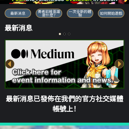
勇者前線英雄
勇者前線英雄
一次全新的體
最新消息
如何開始遊戲
是什麼？
驗
最新消息
最新消息已發佈在我們的官方社交媒體
帳號上！