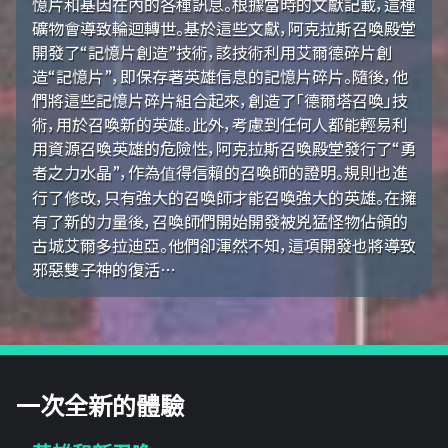
憶片和基因在內的各種訊息。根據當時的文獻記載，這種
礦物會導致輪迴轉世。基於這些文獻，阿克拉斯召喚殿堂
開發了“記憶片創造”技術，該技術利用艾爾德碎片創
造“記憶片”，即保存著英雄信息的記憶片碎片。隨後，他
們將這些記憶片碎片組合起來，創造了「德爾塔召喚」技
術，用於召喚新的英雄。此外，考慮到任何人都能輕易利
用資源召喚英雄的危險性，阿克拉斯召喚殿堂發行了“勇
者之力水晶”，作為值得信賴的召喚師的證明。規則也進
行了修改，只有強大的召喚師才能召喚強大的英雄。在擁
有了新的力量後，召喚師們開始開發被兇猛怪物佔領的
古城艾爾多拉迪亞。他們卻渾然不知，這項開發也將導致
邪惡雙子神的復活…
一次全新的體驗