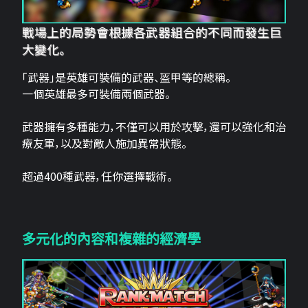
戰場上的局勢會根據各武器組合的不同而發生巨
大變化。
「武器」是英雄可裝備的武器、盔甲等的總稱。
一個英雄最多可裝備兩個武器。
武器擁有多種能力，不僅可以用於攻擊，還可以強化和治
療友軍，以及對敵人施加異常狀態。
超過400種武器，任你選擇戰術。
多元化的內容和複雜的經濟學