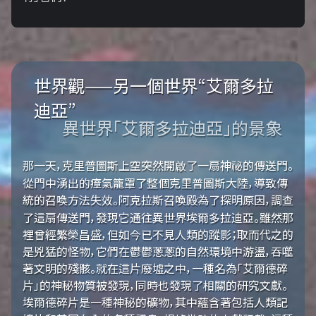
世界觀——另一個世界“艾爾多拉
迪亞”
異世界「艾爾多拉迪亞」的景象
那一天，克里普圖斯上空突然開啟了一扇神祕的傳送門。
從門中湧出的瘴氣籠罩了整個克里普圖斯大陸，導致傳
統的召喚方法失效。阿克拉斯召喚殿為了探明原因，調查
了這扇傳送門，發現它通往異世界埃爾多拉迪亞。雖然那
裡曾經繁榮昌盛，但如今已不見人類的蹤影；取而代之的
是兇猛的怪物，它們在鬱鬱蔥蔥的自然環境中游盪，吞噬
著文明的殘骸。就在這片廢墟之中，一種名為「艾爾德碎
片」的神秘物質被發現，同時也發現了相關的研究文獻。
埃爾德碎片是一種神秘的礦物，其中蘊含著包括人類記