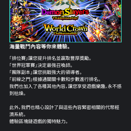
海量戰鬥內容等你來體驗。
「排位賽」讓您提升排名並贏取豐厚獎勵。
「世界冠軍賽」決定最強召喚師。
「團隊副本」讓您挑戰強大的領導者。
「前線之門」根據通關關卡數和步數進行排名。
我們也加入了各種其他內容，讓您享受遊戲樂趣，永不感
到枯燥。
此外，我們也精心設計了與這些內容緊密相關的代幣經
濟系統。
體驗區塊鏈遊戲的獨特魅力。