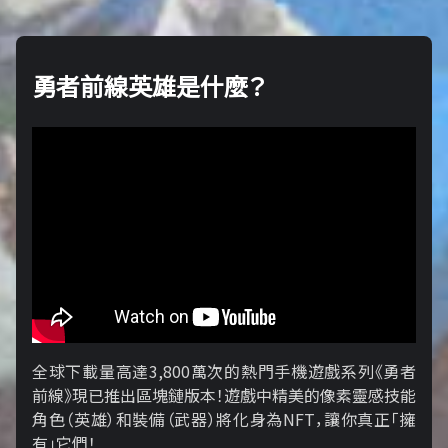
勇者前線英雄是什麼？
全球下載量高達3,800萬次的熱門手機遊戲系列《勇者
前線》現已推出區塊鏈版本！遊戲中精美的像素靈感技能
角色（英雄）和裝備（武器）將化身為NFT，讓你真正「擁​​
有」它們！