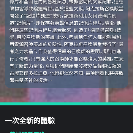
憶片和基因在內的各種訊息。根據當時的文獻記載，這種
礦物會導致輪迴轉世。基於這些文獻，阿克拉斯召喚殿堂
開發了“記憶片創造”技術，該技術利用艾爾德碎片創
造“記憶片”，即保存著英雄信息的記憶片碎片。隨後，他
們將這些記憶片碎片組合起來，創造了「德爾塔召喚」技
術，用於召喚新的英雄。此外，考慮到任何人都能輕易利
用資源召喚英雄的危險性，阿克拉斯召喚殿堂發行了“勇
者之力水晶”，作為值得信賴的召喚師的證明。規則也進
行了修改，只有強大的召喚師才能召喚強大的英雄。在擁
有了新的力量後，召喚師們開始開發被兇猛怪物佔領的
古城艾爾多拉迪亞。他們卻渾然不知，這項開發也將導致
邪惡雙子神的復活…
一次全新的體驗