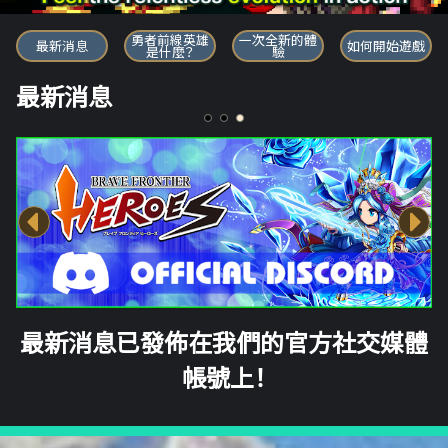
勇者前線英雄
勇者前線英雄
一次全新的體
最新消息
如何開始遊戲
是什麼？
驗
最新消息
最新消息已發佈在我們的官方社交媒體
帳號上！