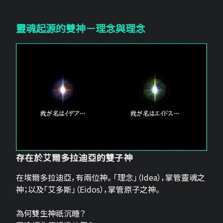
靈魂起源的雙神－理念與理念
存在於艾爾多拉迪亞的雙子神
在埃爾多拉迪亞，有兩位神。 「理念」（Idea），掌管靈魂之
神；以及「艾多斯」（Eidos），掌管原子之神。
為何雙生神祇沉睡？