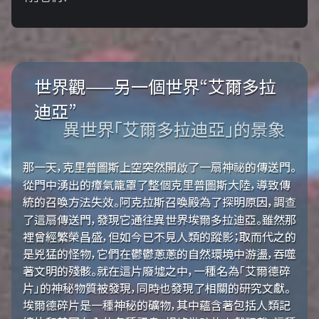
世界觀——另一個世界“艾爾多拉
迪亞”
異世界「艾爾多拉迪亞」的景象
那一天，克里普圖斯上空突然開啟了一扇神祕的傳送門。
從門中湧出的瘴氣籠罩了整個克里普圖斯大陸，導致傳
統的召喚方法失效。阿克拉斯召喚殿為了探明原因，調查
了這扇傳送門，發現它通往異世界埃爾多拉迪亞。雖然那
裡曾經繁榮昌盛，但如今已不見人類的蹤影；取而代之的
是兇猛的怪物，它們在鬱鬱蔥蔥的自然環境中游盪，吞噬
著文明的殘骸。就在這片廢墟之中，一種名為「艾爾德碎
片」的神秘物質被發現，同時也發現了相關的研究文獻。
埃爾德碎片是一種神秘的礦物，其中蘊含著包括人類記