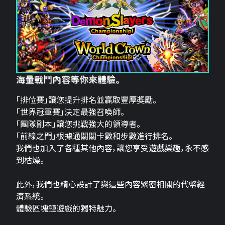
海量戰鬥內容等你來體驗。
「排位賽」讓您提升排名並贏取豐厚獎勵。
「世界冠軍賽」決定最強召喚師。
「團隊副本」讓您挑戰強大的領導者。
「前線之門」根據通關關卡數和步數進行排名。
我們也加入了各種其他內容，讓您享受遊戲樂趣，永不感
到枯燥。
此外，我們也精心設計了與這些內容緊密相關的代幣經
濟系統。
體驗區塊鏈遊戲的獨特魅力。