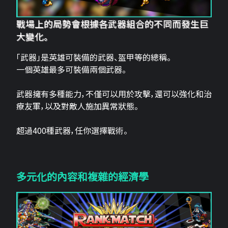
戰場上的局勢會根據各武器組合的不同而發生巨
大變化。
「武器」是英雄可裝備的武器、盔甲等的總稱。
一個英雄最多可裝備兩個武器。
武器擁有多種能力，不僅可以用於攻擊，還可以強化和治
療友軍，以及對敵人施加異常狀態。
超過400種武器，任你選擇戰術。
多元化的內容和複雜的經濟學