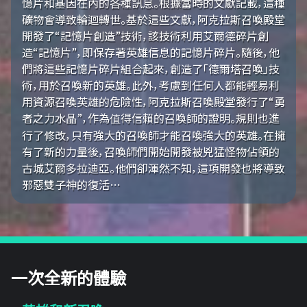
憶片和基因在內的各種訊息。根據當時的文獻記載，這種
礦物會導致輪迴轉世。基於這些文獻，阿克拉斯召喚殿堂
開發了“記憶片創造”技術，該技術利用艾爾德碎片創
造“記憶片”，即保存著英雄信息的記憶片碎片。隨後，他
們將這些記憶片碎片組合起來，創造了「德爾塔召喚」技
術，用於召喚新的英雄。此外，考慮到任何人都能輕易利
用資源召喚英雄的危險性，阿克拉斯召喚殿堂發行了“勇
者之力水晶”，作為值得信賴的召喚師的證明。規則也進
行了修改，只有強大的召喚師才能召喚強大的英雄。在擁
有了新的力量後，召喚師們開始開發被兇猛怪物佔領的
古城艾爾多拉迪亞。他們卻渾然不知，這項開發也將導致
邪惡雙子神的復活…
一次全新的體驗