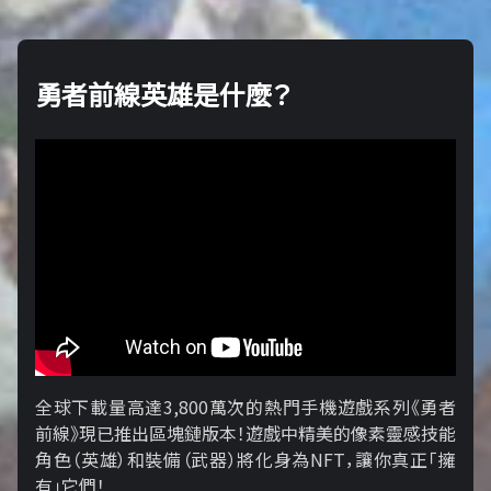
勇者前線英雄是什麼？
全球下載量高達3,800萬次的熱門手機遊戲系列《勇者
前線》現已推出區塊鏈版本！遊戲中精美的像素靈感技能
角色（英雄）和裝備（武器）將化身為NFT，讓你真正「擁​​
有」它們！