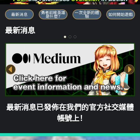
勇者前線英雄
勇者前線英雄
一次全新的體
最新消息
如何開始遊戲
是什麼？
驗
最新消息
最新消息已發佈在我們的官方社交媒體
帳號上！