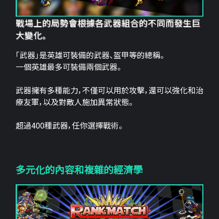
戰場上的局勢會根據各武器組合的不同而發生巨
大變化。
「武器」是英雄可裝備的武器、盔甲等的總稱。
一個英雄最多可裝備兩個武器。
武器擁有多種能力，不僅可以用於攻擊，還可以強化和治
療友軍，以及對敵人施加異常狀態。
超過400種武器，任你選擇戰術。
多元化的內容和複雜的經濟學