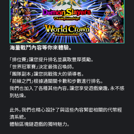
海量戰鬥內容等你來體驗。
「排位賽」讓您提升排名並贏取豐厚獎勵。
「世界冠軍賽」決定最強召喚師。
「團隊副本」讓您挑戰強大的領導者。
「前線之門」根據通關關卡數和步數進行排名。
我們也加入了各種其他內容，讓您享受遊戲樂趣，永不感
到枯燥。
此外，我們也精心設計了與這些內容緊密相關的代幣經
濟系統。
體驗區塊鏈遊戲的獨特魅力。