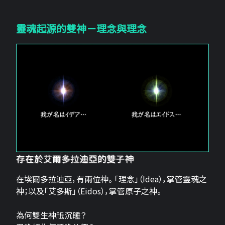
靈魂起源的雙神－理念與理念
存在於艾爾多拉迪亞的雙子神
在埃爾多拉迪亞，有兩位神。 「理念」（Idea），掌管靈魂之
神；以及「艾多斯」（Eidos），掌管原子之神。
為何雙生神祇沉睡？