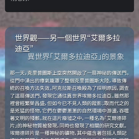
世界觀——另一個世界“艾爾多拉
迪亞”
異世界「艾爾多拉迪亞」的景象
那一天，克里普圖斯上空突然開啟了一扇神祕的傳送門。
從門中湧出的瘴氣籠罩了整個克里普圖斯大陸，導致傳
統的召喚方法失效。阿克拉斯召喚殿為了探明原因，調查
了這扇傳送門，發現它通往異世界埃爾多拉迪亞。雖然那
裡曾經繁榮昌盛，但如今已不見人類的蹤影；取而代之的
是兇猛的怪物，它們在鬱鬱蔥蔥的自然環境中游盪，吞噬
著文明的殘骸。就在這片廢墟之中，一種名為「艾爾德碎
片」的神秘物質被發現，同時也發現了相關的研究文獻。
埃爾德碎片是一種神秘的礦物，其中蘊含著包括人類記