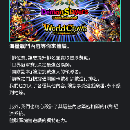
海量戰鬥內容等你來體驗。
「排位賽」讓您提升排名並贏取豐厚獎勵。
「世界冠軍賽」決定最強召喚師。
「團隊副本」讓您挑戰強大的領導者。
「前線之門」根據通關關卡數和步數進行排名。
我們也加入了各種其他內容，讓您享受遊戲樂趣，永不感
到枯燥。
此外，我們也精心設計了與這些內容緊密相關的代幣經
濟系統。
體驗區塊鏈遊戲的獨特魅力。