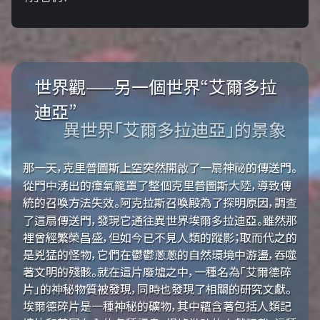
世界觀——另一個世界“艾爾多拉
迪亞”
異世界「艾爾多拉迪亞」的景象
那一天，克里普圖斯上空突然開啟了一扇神祕的傳送門。
從門中湧出的瘴氣籠罩了整個克里普圖斯大陸，導致傳
統的召喚方法失效。阿克拉斯召喚殿為了探明原因，調查
了這扇傳送門，發現它通往異世界埃爾多拉迪亞。雖然那
裡曾經繁榮昌盛，但如今已不見人類的蹤影；取而代之的
是兇猛的怪物，它們在鬱鬱蔥蔥的自然環境中游盪，吞噬
著文明的殘骸。就在這片廢墟之中，一種名為「艾爾德碎
片」的神秘物質被發現，同時也發現了相關的研究文獻。
埃爾德碎片是一種神秘的礦物，其中蘊含著包括人類記