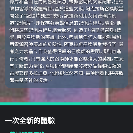
憶片和基因在內的各種訊息。根據當時的文獻記載，這種
礦物會導致輪迴轉世。基於這些文獻，阿克拉斯召喚殿堂
開發了“記憶片創造”技術，該技術利用艾爾德碎片創
造“記憶片”，即保存著英雄信息的記憶片碎片。隨後，他
們將這些記憶片碎片組合起來，創造了「德爾塔召喚」技
術，用於召喚新的英雄。此外，考慮到任何人都能輕易利
用資源召喚英雄的危險性，阿克拉斯召喚殿堂發行了“勇
者之力水晶”，作為值得信賴的召喚師的證明。規則也進
行了修改，只有強大的召喚師才能召喚強大的英雄。在擁
有了新的力量後，召喚師們開始開發被兇猛怪物佔領的
古城艾爾多拉迪亞。他們卻渾然不知，這項開發也將導致
邪惡雙子神的復活…
一次全新的體驗