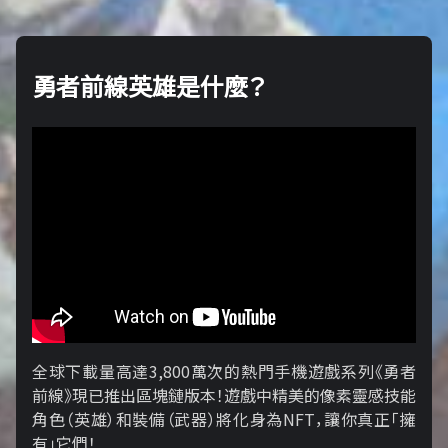
勇者前線英雄是什麼？
全球下載量高達3,800萬次的熱門手機遊戲系列《勇者
前線》現已推出區塊鏈版本！遊戲中精美的像素靈感技能
角色（英雄）和裝備（武器）將化身為NFT，讓你真正「擁​​
有」它們！