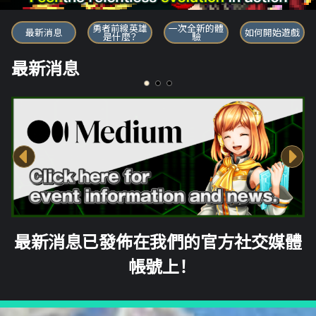
勇者前線英雄
勇者前線英雄
一次全新的體
最新消息
如何開始遊戲
是什麼？
驗
最新消息
最新消息已發佈在我們的官方社交媒體
帳號上！