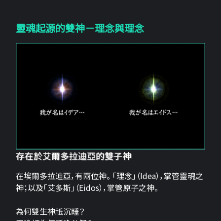
靈魂起源的雙神－理念與理念
存在於艾爾多拉迪亞的雙子神
在埃爾多拉迪亞，有兩位神。 「理念」（Idea），掌管靈魂之
神；以及「艾多斯」（Eidos），掌管原子之神。
為何雙生神祇沉睡？