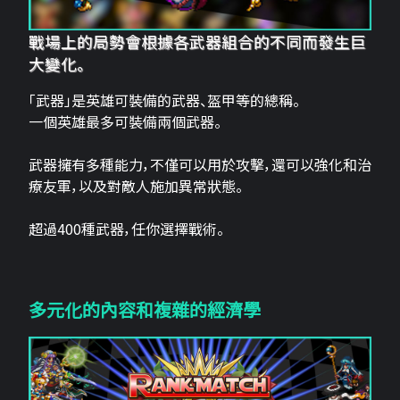
戰場上的局勢會根據各武器組合的不同而發生巨
大變化。
「武器」是英雄可裝備的武器、盔甲等的總稱。
一個英雄最多可裝備兩個武器。
武器擁有多種能力，不僅可以用於攻擊，還可以強化和治
療友軍，以及對敵人施加異常狀態。
超過400種武器，任你選擇戰術。
多元化的內容和複雜的經濟學