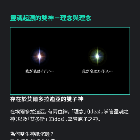
靈魂起源的雙神－理念與理念
存在於艾爾多拉迪亞的雙子神
在埃爾多拉迪亞，有兩位神。 「理念」（Idea），掌管靈魂之
神；以及「艾多斯」（Eidos），掌管原子之神。
為何雙生神祇沉睡？