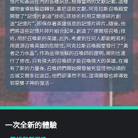
憶片和基因在內的各種訊息。根據當時的文獻記載，這種
礦物會導致輪迴轉世。基於這些文獻，阿克拉斯召喚殿堂
開發了“記憶片創造”技術，該技術利用艾爾德碎片創
造“記憶片”，即保存著英雄信息的記憶片碎片。隨後，他
們將這些記憶片碎片組合起來，創造了「德爾塔召喚」技
術，用於召喚新的英雄。此外，考慮到任何人都能輕易利
用資源召喚英雄的危險性，阿克拉斯召喚殿堂發行了“勇
者之力水晶”，作為值得信賴的召喚師的證明。規則也進
行了修改，只有強大的召喚師才能召喚強大的英雄。在擁
有了新的力量後，召喚師們開始開發被兇猛怪物佔領的
古城艾爾多拉迪亞。他們卻渾然不知，這項開發也將導致
邪惡雙子神的復活…
一次全新的體驗