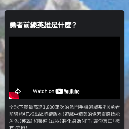
勇者前線英雄是什麼？
全球下載量高達3,800萬次的熱門手機遊戲系列《勇者
前線》現已推出區塊鏈版本！遊戲中精美的像素靈感技能
角色（英雄）和裝備（武器）將化身為NFT，讓你真正「擁​​
有」它們！