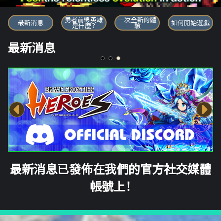
勇者前線英雄
勇者前線英雄
一次全新的體
最新消息
如何開始遊戲
是什麼？
驗
最新消息
最新消息已發佈在我們的官方社交媒體
帳號上！