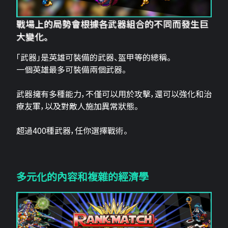
戰場上的局勢會根據各武器組合的不同而發生巨
大變化。
「武器」是英雄可裝備的武器、盔甲等的總稱。
一個英雄最多可裝備兩個武器。
武器擁有多種能力，不僅可以用於攻擊，還可以強化和治
療友軍，以及對敵人施加異常狀態。
超過400種武器，任你選擇戰術。
多元化的內容和複雜的經濟學