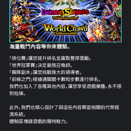
海量戰鬥內容等你來體驗。
「排位賽」讓您提升排名並贏取豐厚獎勵。
「世界冠軍賽」決定最強召喚師。
「團隊副本」讓您挑戰強大的領導者。
「前線之門」根據通關關卡數和步數進行排名。
我們也加入了各種其他內容，讓您享受遊戲樂趣，永不感
到枯燥。
此外，我們也精心設計了與這些內容緊密相關的代幣經
濟系統。
體驗區塊鏈遊戲的獨特魅力。