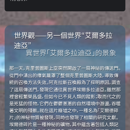
世界觀——另一個世界“艾爾多拉
迪亞”
異世界「艾爾多拉迪亞」的景象
那一天，克里普圖斯上空突然開啟了一扇神祕的傳送門。
從門中湧出的瘴氣籠罩了整個克里普圖斯大陸，導致傳
統的召喚方法失效。阿克拉斯召喚殿為了探明原因，調查
了這扇傳送門，發現它通往異世界埃爾多拉迪亞。雖然那
裡曾經繁榮昌盛，但如今已不見人類的蹤影；取而代之的
是兇猛的怪物，它們在鬱鬱蔥蔥的自然環境中游盪，吞噬
著文明的殘骸。就在這片廢墟之中，一種名為「艾爾德碎
片」的神秘物質被發現，同時也發現了相關的研究文獻。
埃爾德碎片是一種神秘的礦物，其中蘊含著包括人類記