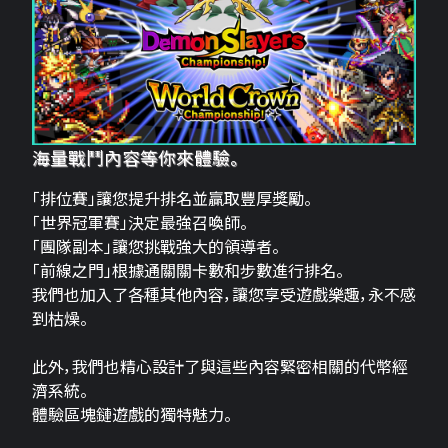
海量戰鬥內容等你來體驗。
「排位賽」讓您提升排名並贏取豐厚獎勵。
「世界冠軍賽」決定最強召喚師。
「團隊副本」讓您挑戰強大的領導者。
「前線之門」根據通關關卡數和步數進行排名。
我們也加入了各種其他內容，讓您享受遊戲樂趣，永不感
到枯燥。
此外，我們也精心設計了與這些內容緊密相關的代幣經
濟系統。
體驗區塊鏈遊戲的獨特魅力。