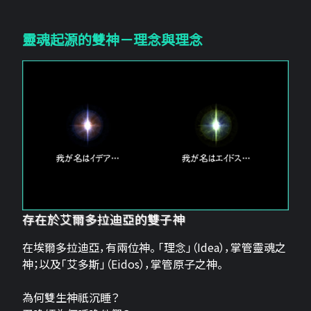
靈魂起源的雙神－理念與理念
存在於艾爾多拉迪亞的雙子神
在埃爾多拉迪亞，有兩位神。 「理念」（Idea），掌管靈魂之
神；以及「艾多斯」（Eidos），掌管原子之神。
為何雙生神祇沉睡？