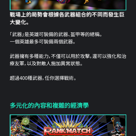
戰場上的局勢會根據各武器組合的不同而發生巨
大變化。
「武器」是英雄可裝備的武器、盔甲等的總稱。
一個英雄最多可裝備兩個武器。
武器擁有多種能力，不僅可以用於攻擊，還可以強化和治
療友軍，以及對敵人施加異常狀態。
超過400種武器，任你選擇戰術。
多元化的內容和複雜的經濟學