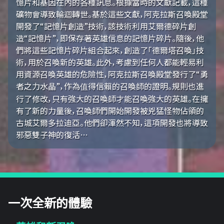
憶片和基因在內的各種訊息。根據當時的文獻記載，這種
礦物會導致輪迴轉世。基於這些文獻，阿克拉斯召喚殿堂
開發了“記憶片創造”技術，該技術利用艾爾德碎片創
造“記憶片”，即保存著英雄信息的記憶片碎片。隨後，他
們將這些記憶片碎片組合起來，創造了「德爾塔召喚」技
術，用於召喚新的英雄。此外，考慮到任何人都能輕易利
用資源召喚英雄的危險性，阿克拉斯召喚殿堂發行了“勇
者之力水晶”，作為值得信賴的召喚師的證明。規則也進
行了修改，只有強大的召喚師才能召喚強大的英雄。在擁
有了新的力量後，召喚師們開始開發被兇猛怪物佔領的
古城艾爾多拉迪亞。他們卻渾然不知，這項開發也將導致
邪惡雙子神的復活…
一次全新的體驗