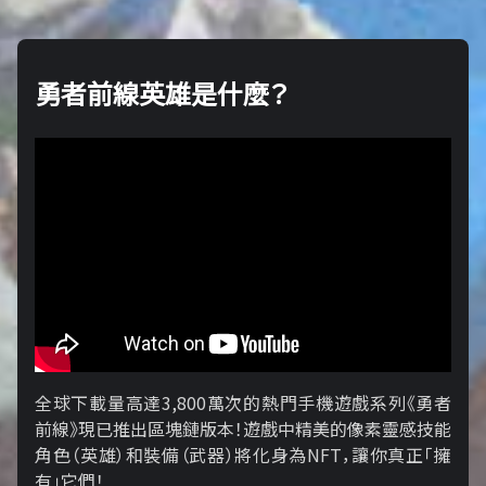
勇者前線英雄是什麼？
全球下載量高達3,800萬次的熱門手機遊戲系列《勇者
前線》現已推出區塊鏈版本！遊戲中精美的像素靈感技能
角色（英雄）和裝備（武器）將化身為NFT，讓你真正「擁​​
有」它們！