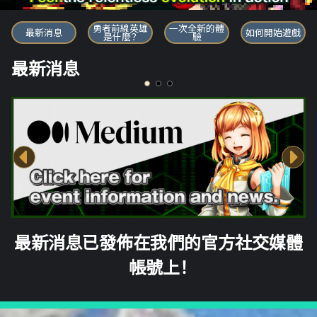
勇者前線英雄
勇者前線英雄
一次全新的體
最新消息
如何開始遊戲
是什麼？
驗
最新消息
最新消息已發佈在我們的官方社交媒體
帳號上！