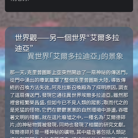
世界觀——另一個世界“艾爾多拉
迪亞”
異世界「艾爾多拉迪亞」的景象
那一天，克里普圖斯上空突然開啟了一扇神祕的傳送門。
從門中湧出的瘴氣籠罩了整個克里普圖斯大陸，導致傳
統的召喚方法失效。阿克拉斯召喚殿為了探明原因，調查
了這扇傳送門，發現它通往異世界埃爾多拉迪亞。雖然那
裡曾經繁榮昌盛，但如今已不見人類的蹤影；取而代之的
是兇猛的怪物，它們在鬱鬱蔥蔥的自然環境中游盪，吞噬
著文明的殘骸。就在這片廢墟之中，一種名為「艾爾德碎
片」的神秘物質被發現，同時也發現了相關的研究文獻。
埃爾德碎片是一種神秘的礦物，其中蘊含著包括人類記