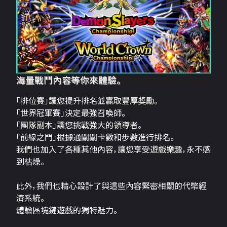
海量戰鬥內容等你來體驗。
「排位賽」讓您提升排名並贏取豐厚獎勵。
「世界冠軍賽」決定最強召喚師。
「團隊副本」讓您挑戰強大的領導者。
「前線之門」根據通關關卡數和步數進行排名。
我們也加入了各種其他內容，讓您享受遊戲樂趣，永不感
到枯燥。
此外，我們也精心設計了與這些內容緊密相關的代幣經
濟系統。
體驗區塊鏈遊戲的獨特魅力。