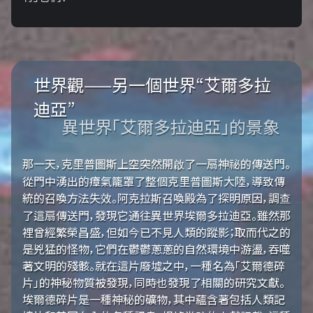
世界觀——另一個世界“艾爾多拉
迪亞”
異世界「艾爾多拉迪亞」的景象
那一天，克里普圖斯上空突然開啟了一扇神祕的傳送門。
從門中湧出的瘴氣籠罩了整個克里普圖斯大陸，導致傳
統的召喚方法失效。阿克拉斯召喚殿為了探明原因，調查
了這扇傳送門，發現它通往異世界埃爾多拉迪亞。雖然那
裡曾經繁榮昌盛，但如今已不見人類的蹤影；取而代之的
是兇猛的怪物，它們在鬱鬱蔥蔥的自然環境中游盪，吞噬
著文明的殘骸。就在這片廢墟之中，一種名為「艾爾德碎
片」的神秘物質被發現，同時也發現了相關的研究文獻。
埃爾德碎片是一種神秘的礦物，其中蘊含著包括人類記