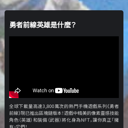
勇者前線英雄是什麼？
全球下載量高達3,800萬次的熱門手機遊戲系列《勇者
前線》現已推出區塊鏈版本！遊戲中精美的像素靈感技能
角色（英雄）和裝備（武器）將化身為NFT，讓你真正「擁​​
有」它們！