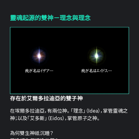
靈魂起源的雙神－理念與理念
存在於艾爾多拉迪亞的雙子神
在埃爾多拉迪亞，有兩位神。 「理念」（Idea），掌管靈魂之
神；以及「艾多斯」（Eidos），掌管原子之神。
為何雙生神祇沉睡？