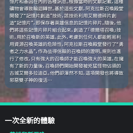
憶片和基因在內的各種訊息。根據當時的文獻記載，這種
礦物會導致輪迴轉世。基於這些文獻，阿克拉斯召喚殿堂
開發了“記憶片創造”技術，該技術利用艾爾德碎片創
造“記憶片”，即保存著英雄信息的記憶片碎片。隨後，他
們將這些記憶片碎片組合起來，創造了「德爾塔召喚」技
術，用於召喚新的英雄。此外，考慮到任何人都能輕易利
用資源召喚英雄的危險性，阿克拉斯召喚殿堂發行了“勇
者之力水晶”，作為值得信賴的召喚師的證明。規則也進
行了修改，只有強大的召喚師才能召喚強大的英雄。在擁
有了新的力量後，召喚師們開始開發被兇猛怪物佔領的
古城艾爾多拉迪亞。他們卻渾然不知，這項開發也將導致
邪惡雙子神的復活…
一次全新的體驗