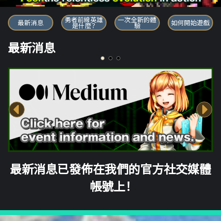
勇者前線英雄
勇者前線英雄
一次全新的體
最新消息
如何開始遊戲
是什麼？
驗
最新消息
最新消息已發佈在我們的官方社交媒體
帳號上！