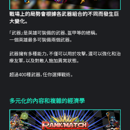
戰場上的局勢會根據各武器組合的不同而發生巨
大變化。
「武器」是英雄可裝備的武器、盔甲等的總稱。
一個英雄最多可裝備兩個武器。
武器擁有多種能力，不僅可以用於攻擊，還可以強化和治
療友軍，以及對敵人施加異常狀態。
超過400種武器，任你選擇戰術。
多元化的內容和複雜的經濟學